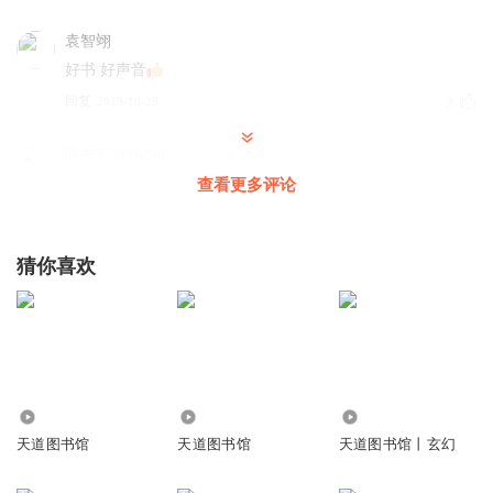
袁智翊
好书 好声音
回复
2019-10-29
2
听友373116248
查看更多评论
回复
2023-02-05
0
猜你喜欢
xiaobobo998
装逼装傻
回复
2019-12-20
0
400.29万
7.14万
8.23万
天道图书馆
天道图书馆
天道图书馆丨玄幻