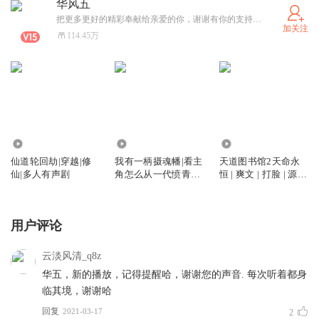
华风五
把更多更好的精彩奉献给亲爱的你，谢谢有你的支持������
加关注
114.45万
4274
6.40万
2.81万
仙道轮回劫|穿越|修
我有一柄摄魂幡|看主
天道图书馆2天命永
仙|多人有声剧
角怎么从一代愤青转
恒 | 爽文 | 打脸 | 源世
变为老谋深算的大佬|
界 | 多人有声剧
多人有声剧
用户评论
云淡风清_q8z
华五，新的播放，记得提醒哈，谢谢您的声音. 每次听着都身
临其境，谢谢哈
回复
2021-03-17
2