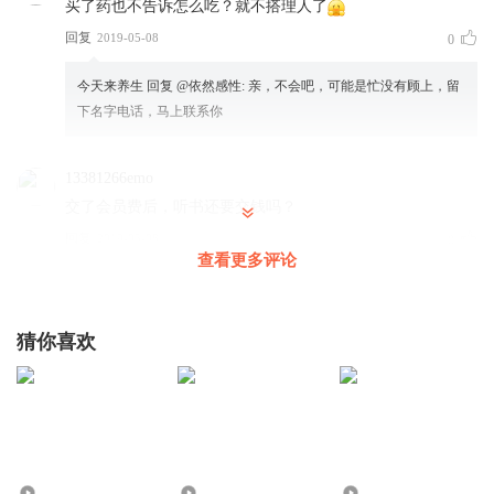
买了药也不告诉怎么吃？就不搭理人了
回复
2019-05-08
0
今天来养生
回复 @
依然感性
:
亲，不会吧，可能是忙没有顾上，留
下名字电话，马上联系你
13381266emo
交了会员费后，听书还要交钱吗？
回复
2019-05-08
0
查看更多评论
今天来养生
回复 @
13381266emo
:
亲，节目是免费的
猜你喜欢
7556
1.50万
829