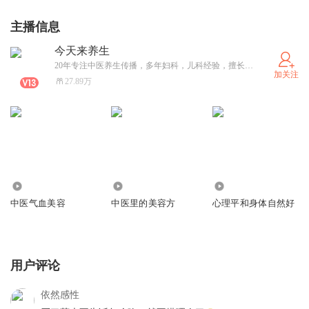
主播信息
今天来养生
20年专注中医养生传播，多年妇科，儿科经验，擅长中医结合食疗解决问题，高级营养师
加关注
27.89万
682.81万
62.35万
51.14万
中医气血美容
中医里的美容方
心理平和身体自然好
用户评论
依然感性