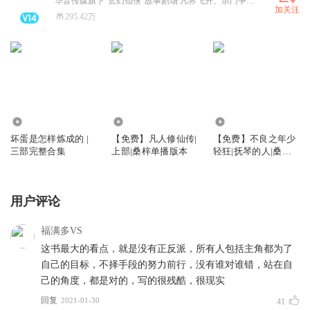
华音传媒旗下“玄幻仙侠”故事剧场 凡界飞升、宗门争霸、炼丹双修、斗宗斗帝 热门修仙爽剧全收录!
加关注
295.42万
2.65亿
36.96万
536.54万
坏蛋是怎样炼成的 |
【免费】凡人修仙传|
【免费】不良之年少
三部完整合集
上部|桑梓单播版本
轻狂|抚琴的人|桑梓
剧社出品|黑道榜前三
用户评论
福满多VS
这书最大的看点，就是没有正反派，所有人包括主角都为了
自己的目标，不择手段的努力前行，没有谁对谁错，站在自
己的角度，都是对的，写的很残酷，很现实
回复
2021-01-30
41