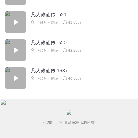
花露水侽
回复 @
老板她打我
:
一片哗然
凡人修仙传1521
华音凡人剧场
42.63万
诸天宇宙丶创世神
为啥我看不惯紫菱呢？
回复
凡人修仙传1520
2019-08-15
14
华音凡人剧场
42.29万
九月杳子
回复 @
补充头像和昵称2
:
就是她围着主角转，那都有她
才讨厌她，如果少出现点像女主一样自食其力，又是第一美女谁不
爱
凡人修仙传 1637
华音凡人剧场
40.59万
星之魂0
他妈的见到女人脚就迈不开了，这本书的女人都他妈的很贱
啊，很骚啊！
回复
2020-05-22
14
© 2014-
2026
喜马拉雅 版权所有
ttz9bcbkzk2z8zxgyunm
片头声音太大了，稍微调低点，可增加收听者的舒适度。