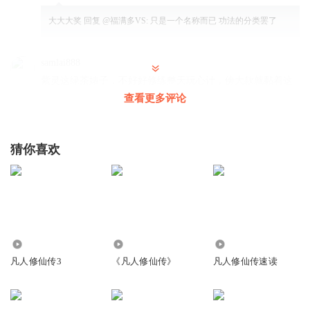
大大大奖
回复 @
福满多VS
:
只是一个名称而已 功法的分类罢了
samlai888
紫灵这绿茶婊子，不好好修练整天玩心计，傍大款就黏着这
个傻逼韩老魔，在韩老魔身上得了不少好处。
查看更多评论
回复
2021-06-21
24
瘾大技术差又差
回复 @
samlai888
:
野心伸张有度有自知之明的绿
猜你喜欢
茶，大佬都喜欢
小金杏儿
这紫菱以后也是元婴吧?
回复
2019-01-24
9
20.00万
860
40.23万
凡人修仙传3
《凡人修仙传》
凡人修仙传速读
人美嘴甜丶还有钱
回复 @
小金杏儿
:
到灵界好像就没有紫菱了 韩老
魔好像从化神期老魔手里把紫菱抢回来 日完了就甩了 从此可能就
没见过