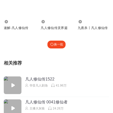
Ov愿世界和平
这书被平为网文四大明著 我想知道凭什么
19.92万
168.98万
138.70万
回复
2021-01-22
10
速解-凡人修仙传
凡人修仙传灵界篇
九夜杀丨凡人修仙传
韩愣子
回复 @
Ov愿世界和平
:
凭什么 ？？凭你能听这么多傻逼
换一批
包包梨
这个紫玲只会躲在身后捡便宜
相关推荐
回复
2020-09-26
15
朶顔
回复 @
包包梨
:
能够捡便宜其实也是一种本事
凡人修仙传1522
华音凡人剧场
41.96万
老板她打我
大爷的，听到这个片头，差点变为聋的传人
凡人修仙传 0041修仙者
回复
2020-08-28
15
主播大灰狼
24.26万