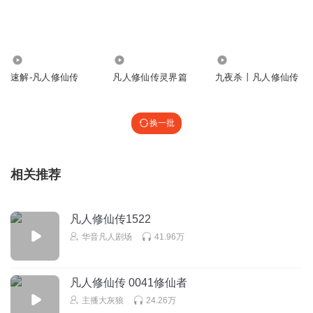
炼气期0层
总有道友说开头声音太大，在下教道友一招，请赐教，不
19.92万
168.96万
138.70万
谢！
速解-凡人修仙传
凡人修仙传灵界篇
九夜杀丨凡人修仙传
回复
2020-09-20
27
换一批
珍惜1加1
回复 @
炼气期0层
:
这两集评论里的一看就是说中间的广
告，
道友道友请赐教，中间的广告怎么跳过？
相关推荐
什么名字都不取
紫菱很自以为是啊！不喜欢，我还是喜欢南宫婉
凡人修仙传1522
回复
2020-11-03
19
华音凡人剧场
41.96万
听友217245952
回复 @
什么名字都不取
:
我喜欢银月这个小妖
精。。。
凡人修仙传 0041修仙者
主播大灰狼
24.26万