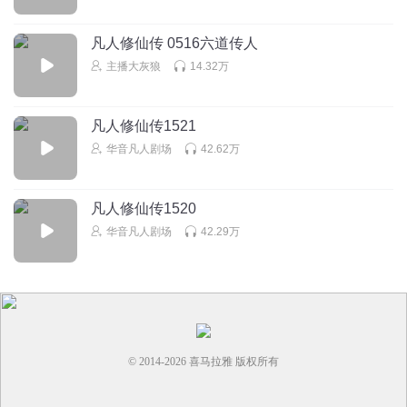
勝禾籹榊洅微笑
紫灵只适合晚上用用，其他听见她就烦
凡人修仙传 0516六道传人
回复
2020-11-07
13
主播大灰狼
14.32万
听书莫看评论区
像这种机密紫灵怎么会知道，是不是和那个宗主给干了。值
凡人修仙传1521
得深思
华音凡人剧场
42.62万
回复
2020-10-12
12
凡人修仙传1520
哈哈哈快快快出差出差
回复 @
听书莫看评论区
:
修行之人对身体不
华音凡人剧场
42.29万
是那么看重
风之谷的大龙猫
韩立顿时淫光大放，将一旁的紫灵仙子拉入怀中
回复
2020-08-17
12
© 2014-
2026
喜马拉雅 版权所有
我已成年爱谁谁_ee
回复 @
风之谷的大龙猫
:
哈哈，大手一挥，一道
白光闪过，紫灵仙子赤身露体的躺在韩立的怀里，道友，你，你，