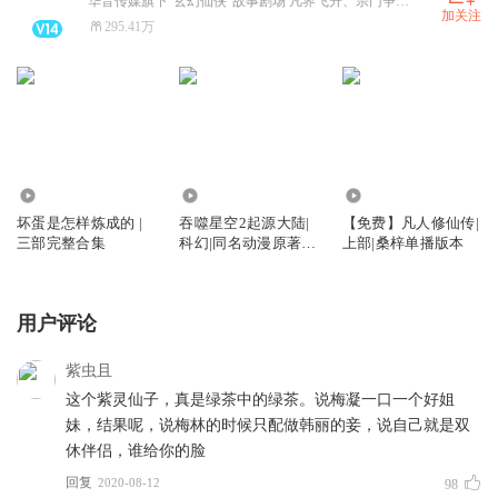
华音传媒旗下“玄幻仙侠”故事剧场 凡界飞升、宗门争霸、炼丹双修、斗宗斗帝 热门修仙爽剧全收录!
加关注
295.41万
2.65亿
13.81万
36.94万
坏蛋是怎样炼成的 |
吞噬星空2起源大陆|
【免费】凡人修仙传|
三部完整合集
科幻|同名动漫原著|
上部|桑梓单播版本
我吃西红柿
用户评论
紫虫且
这个紫灵仙子，真是绿茶中的绿茶。说梅凝一口一个好姐
妹，结果呢，说梅林的时候只配做韩丽的妾，说自己就是双
休伴侣，谁给你的脸
回复
2020-08-12
98