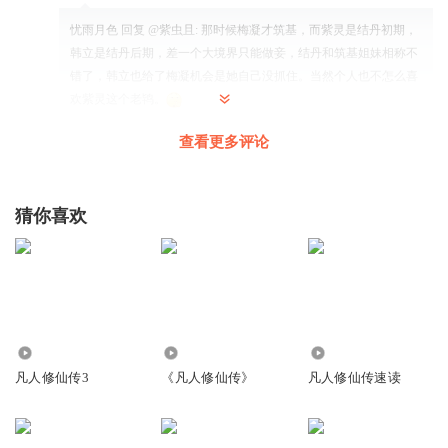
忧雨月色
回复 @
紫虫且
:
那时候梅凝才筑基，而紫灵是结丹初期，
韩立是结丹后期，差一个大境界只能做妾，结丹和筑基姐妹相称不
错了，韩立也给了梅凝机会是她自己没抓住。当然个人也不怎么喜
欢紫灵这个老鸨。
查看更多评论
白首唤剑复长歌
轻轻一笑似笑非笑？到底笑了没笑，
猜你喜欢
回复
2020-08-21
49
长安棋局
回复 @
白首唤剑复长歌
:
想象一下蒙娜丽莎就知道了
loretion鹿若茞
紫灵心机太深，韩立心机更重，这俩人不适合在一起，不够
20.00万
860
40.23万
互补
凡人修仙传3
《凡人修仙传》
凡人修仙传速读
回复
2020-08-19
29
知识MORE
回复 @
loretion鹿若茞
:
他俩最后有一腿，你慢慢听吧