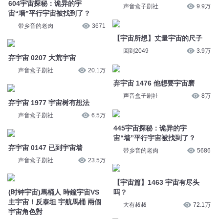
声音盒子剧社
8万
弃宇宙 1977 宇宙树有想法
声音盒子剧社
6.5万
445宇宙探秘：诡异的宇
宙“墙”平行宇宙被找到了？
弃宇宙 0147 已到宇宙墙
带乡音的老肉
5686
声音盒子剧社
23.5万
【宇宙篇】1463 宇宙有尽头
(时钟宇宙)馬桶人 時鐘宇宙VS
吗？
主宇宙！反泰坦 宇航馬桶 兩個
大有叔叔
72.1万
宇宙角色對
搞笑的小张
2.4万
宇宙的文明等级之宇宙终极文明
老高和小茉
6.1万
弃宇宙 1979 切了宇宙树下
声音盒子剧社
6.5万
弃宇宙 1415 宇宙维模在等他
声音盒子剧社
8.4万
宇宙探秘——宇宙无限大（四）
米兰马
2.7万
您是不是在找：