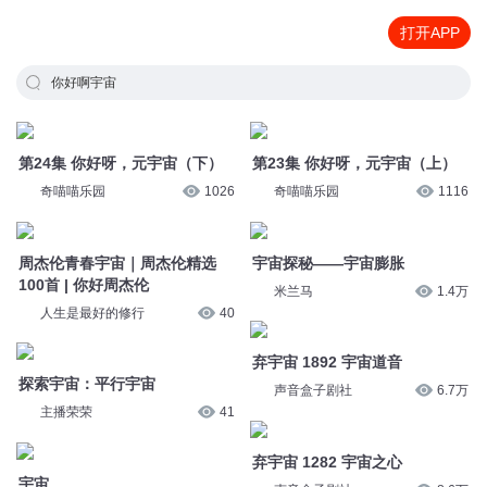
打开APP
你好啊宇宙
第24集 你好呀，元宇宙（下）
第23集 你好呀，元宇宙（上）
奇喵喵乐园
1026
奇喵喵乐园
1116
周杰伦青春宇宙｜周杰伦精选
宇宙探秘——宇宙膨胀
100首 | 你好周杰伦
米兰马
1.4万
人生是最好的修行
40
弃宇宙 1892 宇宙道音
探索宇宙：平行宇宙
声音盒子剧社
6.7万
主播荣荣
41
弃宇宙 1282 宇宙之心
宇宙
声音盒子剧社
8.6万
沫沫音乐剧场
213
弃宇宙 1628 中等宇宙