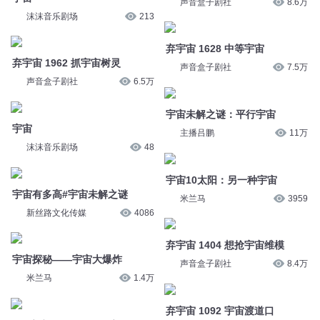
弃宇宙 1962 抓宇宙树灵
声音盒子剧社
7.5万
声音盒子剧社
6.5万
宇宙未解之谜：平行宇宙
宇宙
主播吕鹏
11万
沫沫音乐剧场
48
宇宙10太阳：另一种宇宙
宇宙有多高#宇宙未解之谜
米兰马
3959
新丝路文化传媒
4086
弃宇宙 1404 想抢宇宙维模
宇宙探秘——宇宙大爆炸
声音盒子剧社
8.4万
米兰马
1.4万
弃宇宙 1092 宇宙渡道口
604宇宙探秘：诡异的宇
声音盒子剧社
9.9万
宙“墙”平行宇宙被找到了？
带乡音的老肉
3671
【宇宙所想】丈量宇宙的尺子
回到2049
3.9万
弃宇宙 0207 大荒宇宙
声音盒子剧社
20.1万
弃宇宙 1476 他想要宇宙磨