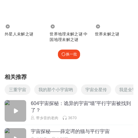
5.64万
5816
2464
外星人未解之谜
世界地理未解之谜 中
世界未解之谜
国地理未解之谜
换一批
相关推荐
三重宇宙
我的那个小宇宙哟
宇宙全星传
我是全宇
604宇宙探秘：诡异的宇宙“墙”平行宇宙被找到
了？
带乡音的老肉
3670
宇宙探秘——薛定谔的猫与平行宇宙