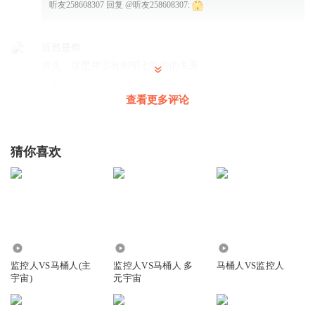
听友258608307
回复 @
听友258608307
:
近然是你
首先，这里并没有阐明七阵营的关系
回复
2024-05-24
4
查看更多评论
陈厚桓
UFO 马桶人比宇航马桶还要强的多
猜你喜欢
回复
2024-04-18
3
听友397937270
就在于好像时钟宇宙的泰坦电视好像快要没了
回复
2025-03-12
2
3.87万
3.42万
6.78万
生生不息的齐夏
监控人VS马桶人(主
监控人VS马桶人 多
马桶人VS监控人
宇宙)
元宇宙
回复
2024-04-04
2