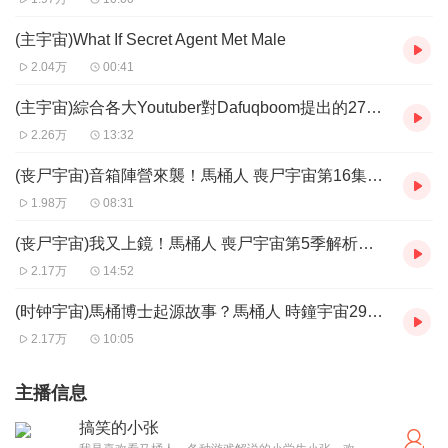
(主宇宙)What If Secret Agent Met Male
2.04万
00:41
(主宇宙)綜合各大Youtuber對Dafuqboom提出的27個问题
2.26万
13:32
(丧尸宇宙)音箱陣營來襲！馬桶人 喪尸宇宙第16集解析！最強陣營終於登場
1.98万
08:31
(丧尸宇宙)我又上鏡！馬桶人 喪尸宇宙第5季解析！泰坦電鑽人消失了電鑽喪尸即將登場
2.17万
14:52
(时钟宇宙)馬桶博士起源故事？馬桶人 時鐘宇宙29集 隱藏鏡頭 完整解析！DOM哥即將登場
2.17万
10:05
主播信息
搞笑的小张