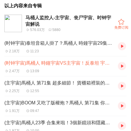
以上内容来自专辑
马桶人监控人-主宇宙、丧尸宇宙、时钟宇
宙解说
免费订阅
576.03万
5880
(时钟宇宙)泰坦音箱人掛了？馬桶人 時鐘宇宙29集PART2 解析！反泰
2.18万
11:23
(时钟宇宙)馬桶人 時鐘宇宙VS主宇宙！反泰坦 宇航馬桶 兩個宇宙角色對
2.47万
13:09
(主宇宙)馬桶人 第71集 超多細節！ 貨櫃箱裡裝的是什麼秘密？ 馬桶
2.25万
12:55
(主宇宙)BOOM 又吃了版權炮？馬桶人 第71集 你錯過的微細節！
1.91万
09:47
(主宇宙)馬桶人23季 合集來啦！3個新鏡頭和隱藏細節 _ UFO登場
1.97万
10:00