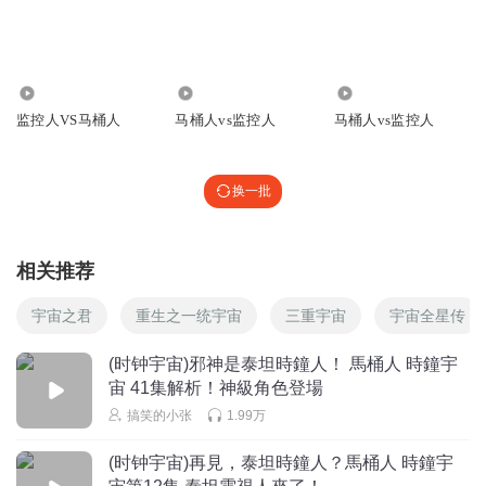
姜雨杉_fg
丁丁马桶博士的瞬移是从哪来的？
1.18万
17.16万
12.22万
回复
2024-05-19
1
监控人VS马桶人
马桶人vs监控人
马桶人vs监控人
近然是你
回复 @
姜雨杉_fg
:
学泰坦的
换一批
无双战刃
还有除了蜘蛛监控人啊。
回复
2024-10-06
相关推荐
1
宇宙之君
重生之一统宇宙
三重宇宙
宇宙全星传
黄大锤0
o
(时钟宇宙)邪神是泰坦時鐘人！ 馬桶人 時鐘宇
回复
2024-03-24
1
宙 41集解析！神級角色登場
搞笑的小张
1.99万
别提爱恋
6啊
(时钟宇宙)再見，泰坦時鐘人？馬桶人 時鐘宇