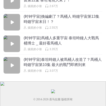
宙第12集 泰坦電視人來了！
回复
2024-03-18
1
搞笑的小张
2.67万
缪哥找姓顾的人
(时钟宇宙)換編劇了？馬桶人 時鐘宇宙第13集
说
時鐘宇宙末日！？
回复
2024-03-19
1
搞笑的小张
2.55万
(时钟宇宙)馬桶人多重宇宙 泰坦時鐘人大戰馬
桶博士 _ 最好看馬桶人
搞笑的小张
3.35万
(时钟宇宙)泰坦時鐘人被馬桶人改造了？馬桶人
時鐘宇宙第10集 最大的戰鬥即將到來
搞笑的小张
3.07万
© 2014-
2026
喜马拉雅 版权所有