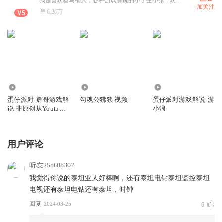
我是喜欢看马桶人，各种游戏解说的小学生小张，欢迎大家来收听我的节目
加关注
6.26万
2061.24万
4496.32万
130.45万
蛋仔派对-辉哥游戏解
勾魂公狒狒 视频
蛋仔派对游戏解说-游
说 非原创从Youtube
小浪
搬运
用户评论
听友258608307
我觉得你说的泰坦亚人好棒啊，还有泰坦电钻泰坦监控泰坦
电视还有泰坦电钻还有泰坦，时钟
回复
2024-03-25
6