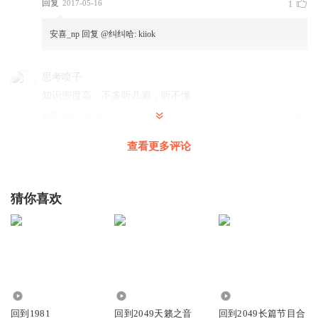
回复
2017-05-16
1
安喜_np
回复 @
纠纠哈
:
kiiok
思考喷子
知识密度高，不多听几遍，听不懂。
回复
2017-04-08
1
查看更多评论
冒蓝火儿加特林
加油 挺你
回复
2017-04-07
1
猜你喜欢
李小白利亚斯基
不错不错
回复
2023-10-19
0
1.74万
1.72万
760.98万
李小白利亚斯基
回到1981
回到2049天籁之音
回到2049长篇节目合
不错不错