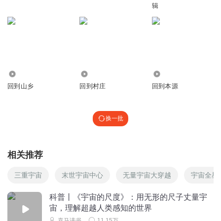
辑
回复
2019-11-08
0
打火兄弟_
每晚必须听节目才能碎觉
回复
2017-07-20
0
51
55
1.46万
回到山乡
回到村庄
回到本源
听友87681174
长知识！
回复
2017-07-16
0
换一批
听友71936613
不听睡不着
相关推荐
回复
2017-07-16
0
三重宇宙
末世宇宙中心
无量宇宙大穿越
宇宙全星
拾彡爺
科普丨《宇宙的尺度》：用无形的尺子丈量宇
宙，理解超越人类感知的世界
回复
2017-04-06
0
喜马讲书
11.15万