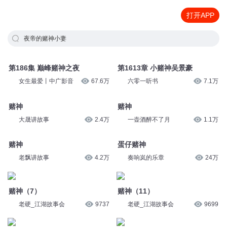
打开APP
夜帝的赌神小妻
第186集 巅峰赌神之夜
第1613章 小赌神吴景豪
女生最爱丨中广影音
67.6万
六零一听书
7.1万
赌神
赌神
大晟讲故事
2.4万
一壶酒醉不了月
1.1万
赌神
蛋仔赌神
老飘讲故事
4.2万
奏响岚的乐章
24万
赌神（7）
赌神（11）