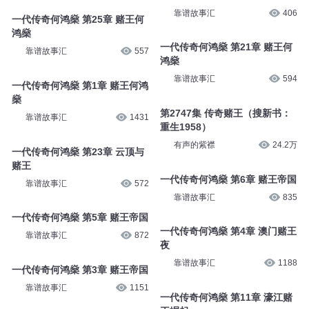
大案纪实：江西赌王的传奇一生
一代传奇何鸿燊 第55章 赌王崛
那月有声
10.9万
起
靠谱故事汇
406
一代传奇何鸿燊 第25章 赌王何
鸿燊
一代传奇何鸿燊 第21章 赌王何
靠谱故事汇
557
鸿燊
靠谱故事汇
594
一代传奇何鸿燊 第1章 赌王何鸿
燊
第2747集 传奇赌王（搜新书：
靠谱故事汇
1431
重生1958）
有声的紫襟
24.2万
一代传奇何鸿燊 第23章 云顶与
赌王
一代传奇何鸿燊 第6章 赌王帝国
靠谱故事汇
572
靠谱故事汇
835
一代传奇何鸿燊 第5章 赌王帝国