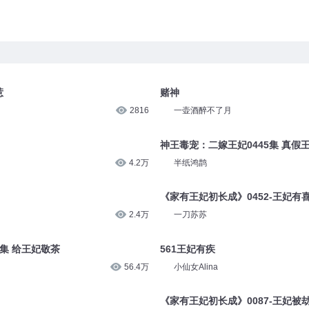
惹
赌神
2816
一壶酒醉不了月
神王毒宠：二嫁王妃0445集 真假
4.2万
半纸鸿鹊
《家有王妃初长成》0452-王妃有
2.4万
一刀苏苏
5集 给王妃敬茶
561王妃有疾
56.4万
小仙女Alina
《家有王妃初长成》0087-王妃被劫