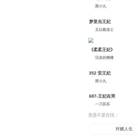
茜小九
梦里当王妃
文以载道士
《柔柔王妃》
活泼的狒狒
352 安王妃
茜小九
687-王妃在哭
一刀苏苏
您是不是在找：
对赌人生