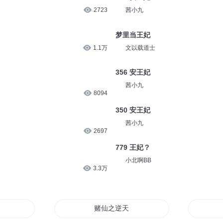
2723
茜小九
梦里当王妃
1.1万
文以载道士
356 安王妃
茜小九
8094
350 安王妃
茜小九
2697
779 王妃？
小北啊BB
3.3万
赌仙之逆天赌王