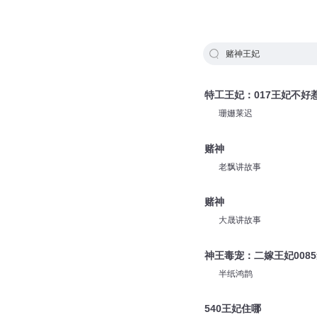
赌神王妃
特工王妃：017王妃不好
珊姗莱迟
赌神
老飘讲故事
赌神
大晟讲故事
神王毒宠：二嫁王妃008
半纸鸿鹊
540王妃住哪