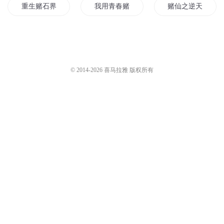
重生赌石界
我用青春赌明天
赌仙之逆天赌王
风云赌神
神赌妖妃
我把美女当赌注
异界之最强赌神
赌神王妃
人在赌途之戒赌
© 2014-
2026
喜马拉雅 版权所有
夜帝的赌神小妻
赌王传奇
赌了天下
赌战古局
赌界风云
仙道赌神
异世赌帝
对赌人生