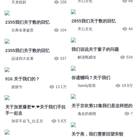
2355我们关于数的回忆
齐心文化
44
古典名著鉴赏
104
我们说说关于童子的问题
2355我们关于数的回忆
解读甄嬛传
534
品读四大名著
337
你遗憾吗？关于我们
916 关于我们的？
Sandy双双
19.9万
姣姣兮
13.1万
关于京吹第12集我们是这样想的
关于加更爆更❤.❤关于我们手拉
逸走的俊朗
7
手一起走
加菲不会飞_白玉京
5.9万
关于美，我们需要回望宋朝
是云如呀
3万
关于我们的最后一次
DJ程一
9715
关于买房，我们要付出的成本
听三哥说
1万
你还有遗憾吗？关于我们
蕊希Erin
14万
抖音热歌 关于我们-涂征