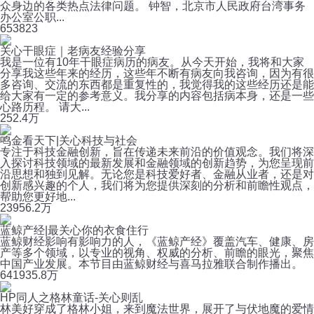
众身边的各类热点法律问题。 钟智，北京市人民政府台湾事务
办公室公职...
65
3823
关心干眼症｜老病友经验分享
我是一位有10年干眼症病历的病友。从今天开始，我将和大家
分享我这些年来的经历，这些年不断有病友向我咨询，因为有很
多咨询、交流的东西都是重复性的，我觉得我的这些经历还是能
给大家有一定的参考意义。我分享的内容包括病本身，还是一些
心路历程。 请大...
25
2.4万
鸣金看天下|关心科技与社会
专注于科技金融创新，旨在传递未来前沿的价值观念。我们将深
入探讨科技领域的最新发展和金融领域的创新趋势，为您呈现前
沿思想和独到见解。无论您是科技爱好者、金融从业者，还是对
创新感兴趣的个人，我们将为您提供深刻的分析和前瞻性观点，
帮助您更好地...
239
56.2万
蓝鲸产经|最关心你的衣食住行
蓝鲸财经影响有影响力的人，《蓝鲸产经》覆盖汽车、健康、房
产等多个领域，以专业的视角、权威的分析、前瞻的眼光，聚焦
中国产业发展。本节目由蓝鲸财经与喜马拉雅联合制作播出。
641
935.8万
HP同人之格林童话-关心则乱
林美好穿成了格林小姐，来到魔法世界，展开了与伏地魔的爱情