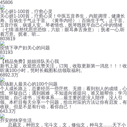
4
5806
关心妍1-100首，疗愈心灵
关心妍1-100首，疗愈心灵！中医五音养生，内脏调理，健康长
寿。百病生于气止于音。《黄帝内经》：百病生于气，止于音。
五音疗疾，病退人安。琴者情也，抚琴既抚平自己心中的情绪
（七情:喜怒忧思悲恐惊，六欲：眼耳鼻舌身意）；抚者一心,听
着万意。抚者、听...
80
3619
疫情下孕产妇关心的问题
8
3193
【精品免费】姐姐排队关心我
新书上架，欢迎您点赞关注，订阅，收取更新第一消息！！！收
听满100小时，凭时长截图私信领取福利。
689
2.3万
职场新人最关心的100个问题
个人成长路上，总要经历一些茫然、无措；看到别人的成绩，心
慌、怀疑自己；遇到困难，不知道向谁提问，谁又能帮你；学习
技能，自己读书，没有体系……最主要的是没人陪伴，没人引
领。本栏目每天分享一个问题，给出对应的方法让你有启发，有
收获。但是不是有行动，看你自己！
64
3.3万
乔安的快穿生活
总裁文，种田文，宅斗文，文，修仙文，种马文……天下小