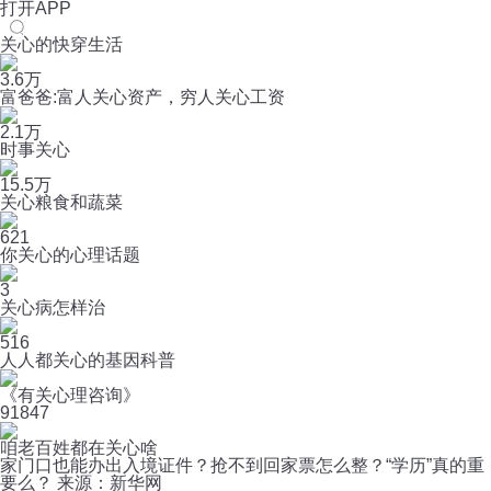
打开APP
关心的快穿生活
3.6万
富爸爸:富人关心资产，穷人关心工资
2.1万
时事关心
15.5万
关心粮食和蔬菜
621
你关心的心理话题
3
关心病怎样治
516
人人都关心的基因科普
《有关心理咨询》
9
1847
咱老百姓都在关心啥
家门口也能办出入境证件？抢不到回家票怎么整？“学历”真的重
要么？ 来源：新华网