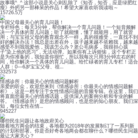
故事哦^_^ 这部小说是关心则乱除了《知否，知否，应是绿肥红
瘦》外的另一部棒呆的作品！希望大家喜欢听我读啦～
157
26.5万
中国父母最关心的育儿问题！
专栏特色：每天3分钟，帮你解决一个育儿问题！一个短音频解
决一个具体的育儿问题；听了就能懂，懂了就能用，用了就管
用；与宝宝祖父母的教育观念不一样，真的很难受，一直找不到
好的解决办法！我总是出差在外，孩子越来越不依赖我，越来越
感受不到我我爱他，我该怎么办？老公毛病多，我很担心孩
子“染上他的恶习”，无法动弹。如果你有上诉烦恼，这个专栏正
是为你准备的，我知道你很忙，所以我每次只用3分钟左右的时
间，给你解决一个具体的育儿问题。给忙碌者的育儿专栏！适合
人群：0—6岁宝宝父母、祖...
33
2573
情感诊所：你最关心的情感问题解析
亲爱的听众，欢迎您来到《情感诊所：你最关心的情感问题解
析》，这是一档专注于女性情感问题的音频专辑。在这里，我们
将直面您最关心的情感话题，提供深入的案例分析和专业的解
答。《情感诊所》是您的情感顾问，也是您的知心朋友。我们深
知，每位女性在情...
94
5227
哪些民生问题让各地政府关心
随着地方两会的结束，各地都为2018年的发展制订了一系列新
的计划和部署。你是否好奇各地两会都在聊什么？哪些民生问题
最让大家关心？