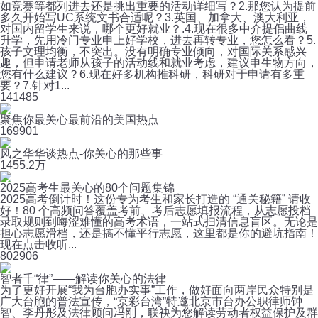
如竞赛等都列进去还是挑出重要的活动详细写？2.那您认为提前
多久开始写UC系统文书合适呢？3.英国、加拿大、澳大利亚，
对国内留学生来说，哪个更好就业？.4.现在很多中介提倡曲线
升学，先用冷门专业申上好学校，进去再转专业，您怎么看？5.
孩子文理均衡，不突出。没有明确专业倾向，对国际关系感兴
趣，但申请老师从孩子的活动线和就业考虑，建议申生物方向，
您有什么建议？6.现在好多机构推科研，科研对于申请有多重
要？7.针对1...
14
1485
聚焦你最关心最前沿的美国热点
16
9901
风之华华谈热点-你关心的那些事
145
5.2万
2025高考生最关心的80个问题集锦
2025高考倒计时！这份专为考生和家长打造的 “通关秘籍” 请收
好！80 个高频问答覆盖考前、考后志愿填报流程，从志愿投档
录取规则到晦涩难懂的高考术语，一站式扫清信息盲区。无论是
担心志愿滑档，还是搞不懂平行志愿，这里都是你的避坑指南！
现在点击收听...
80
2906
智者千“律”——解读你关心的法律
为了更好开展“我为台胞办实事”工作，做好面向两岸民众特别是
广大台胞的普法宣传，“京彩台湾”特邀北京市台办公职律师钟
智、李丹彤及法律顾问冯刚，联袂为您解读劳动者权益保护及群