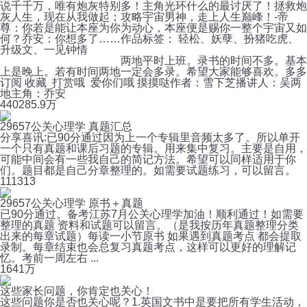
说千千万，唯有炮灰特别多！主角光环什么的最讨厌了！拯救炮
灰人生，现在从我做起；攻略宇宙男神，走上人生巅峰！-帝
尊：你若是能让本座为你为动心，本座便是赐你一整个宇宙又如
何？乔安：你想多了……作品标签： 轻松、妖孽、扮猪吃虎、
升级文、一见钟情
两地平时上班。录书的时间不多。基本
上是晚上。若有时间两地一定会多录。希望大家能够喜欢。多多
订阅 收藏 打赏哦 爱你们哦 摸摸哒作者：雪下芝播讲人：吴两
地主角：乔安
440
285.9万
29657公关心理学 真题汇总
分享喜讯:已90分通过因为上一个专辑里音频太多了。所以单开
一个只有真题和课后习题的专辑。用来集中复习。主要是自用，
可能中间会有一些我自己的简记方法。希望可以同样适用于你
们。题目都是自己分章整理的。如需要试题练习，可以留言。
11
1313
29657公关心理学 原书＋真题
已90分通过。备考江苏7月公关心理学加油！顺利通过！如需要
整理的真题 资料和试题可以留言。（是我按历年真题整理分类
出来的每章试题）每读一小节原书 如果遇到真题考点 都会提取
录制。每章结束也会总复习真题考点，这样可以更好的理解记
忆。考前一周左右 ...
164
1万
这些家长问题，你肯定也关心！
这些问题你是否也关心呢？1.英国文书中是要把所有学生活动，