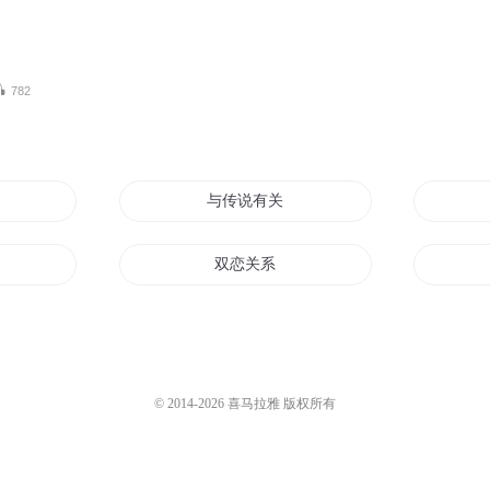
782
与传说有关
双恋关系
你关于我们
把系统都关起来
关二日记
© 2014-
2026
喜马拉雅 版权所有
都记得
关于我们