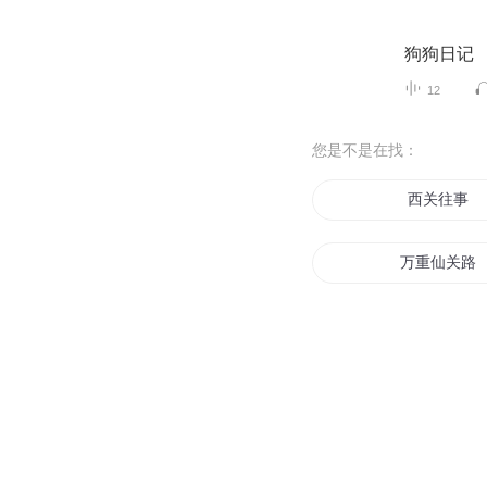
狗狗日记
12
您是不是在找：
西关往事
万重仙关路
关于我关于
边关战神
有关你的我