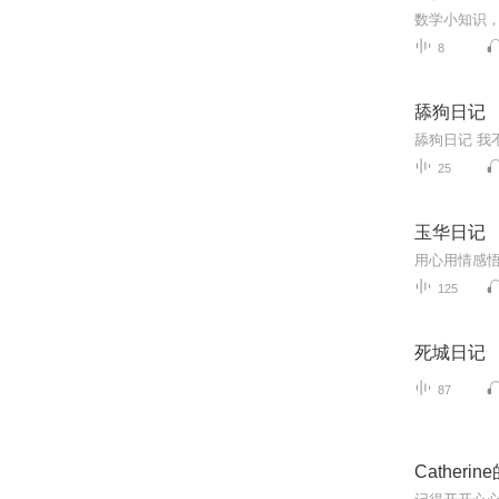
数学小知识
8
舔狗日记
25
玉华日记
用心用情感
125
死城日记
87
Catheri