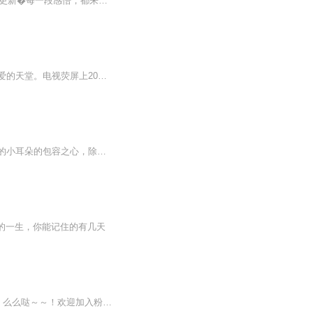
记得开开心心过好每一天最重要~ ���日常：喜欢分享一些原创播客�（AI制作）|每天一更新�每一段感悟，都来自我真实的经历与思考，把我踩过的坑、懂的道理，做成播客陪伴你�—— Catherine的日记
我是一个家庭迷恋份子，招猫逗狗、拈花惹草、锅碗瓢盆、相夫教子～～厅堂厨房都是我最爱的天堂。电视荧屏上20多年的主持生涯，让我更觉生活的舞台无限宽广。初老日记是我的生活随笔，把我的随笔变成有声短片，希望用声音和世界连接。
本专辑大部分采用手机直录，难免有小错误，意在训练自己减少失误，感谢对我本专辑喜欢的小耳朵的包容之心，除了感谢还是感谢️❤️
天的一生，你能记住的有几天
你是我的honey 我给你甜的feeling周一到周五早上七点半&每晚八点，不见不散～记得关注，么么哒～～！欢迎加入粉丝群：603311209