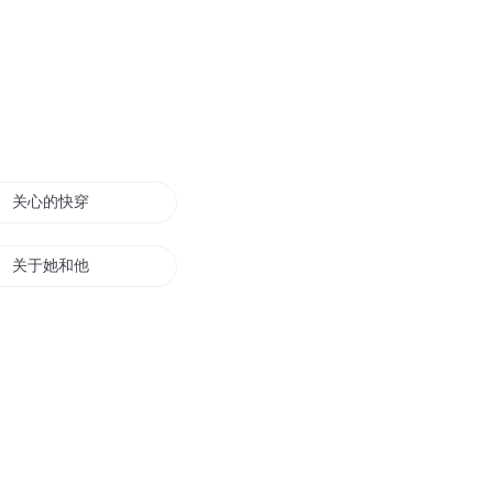
关心的快穿生活
关于她和他
有关于你
关宁长歌
关于他也关于我