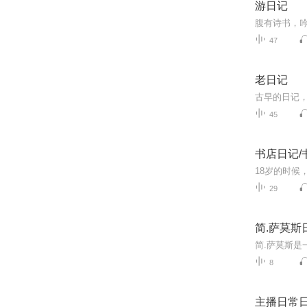
游日记
47
老日记
45
书店日记/
29
简.萨莫斯
8
主播日常