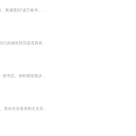
腹有诗书，吟啸而行，在名山大川、文物古迹传来的琅琅诵读声中，享受到“知识变现”的实惠，更感受到“读万卷书，行万里路”的畅快
古早的日记，从2000年开始......那些曾写给自己的话，还记得多少？生于80年代末，不知道自己的成长经历是否具有某些代表性。主播另一个播客《情绪便利店》点我跳转
18岁的时候，肖恩•白塞尔第一次在苏格兰小镇威格敦看到那家名叫“书店”（The Book Shop）的书店。他和朋友散步路过，看到堆满书籍的橱窗，对朋友说：“这家店到年底一定倒闭。”十三年后，2001年，肖恩买下了这家书店。起初，肖恩对于如何经营书店一无所...
简.萨莫斯是一位精神独立的中年女性，拥有令人羡慕的时尚杂志工作以及上流社会的社交圈。简在失去母亲和丈夫后，对原本的情感和生活状态产生了质疑和思考。