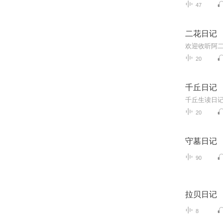
47
二花日记
欢迎收听阿
20
千丘日记
20
守墓日记
90
拉贝日记
8