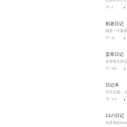
6
初老日记
23
蛮草日记
430
日记本
节目主题：人
373
11の日记