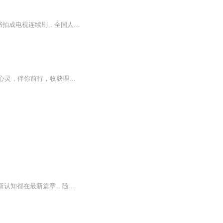
吉林省作协一位副主席看过此书以后说:“一部43万字的大书，我一口气把它读完。若把这部书拍成电视连续刷，全国人民会哭声一片！”这是一部写冤狱生活的书；写无辜“囚徒”为求得自由而不断抗争的书；是作者以亲身经历研血为墨写就的一部人间悲剧。唐天明一...
这是关于人文艺术、生活美学、个人成长的原创情感日记。希望我的每日自我更新，能滋养心灵，伴你前行，收获理想的生活与爱情。主播介绍：画家，资深设计总监，艺术顾问我如何介绍我自己，都不及你参与我的生命之旅。致每一位不可思议小姐与不可能先生
提升认知、追求真相、探索未来。【YY日记】为叶云每天发表的日记内容，每天1小篇。最新认知都在最新篇章，随着认知不断被颠覆、人生也越来越美好，真正展现了一个穷得只剩追求的产品人的人生成长轨迹，希望对您有所启发。每天早上发表日记，每天晚上录音，上传更新。所有涉及的原创内容版权，全部均归叶云YY所有，即本人所有。想了解更多请查看：