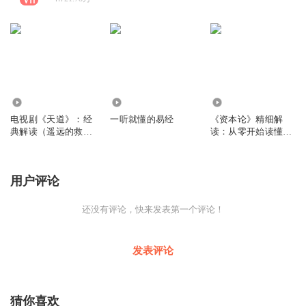
191.40万
42.52万
313.31万
电视剧《天道》：经
一听就懂的易经
《资本论》精细解
典解读（遥远的救世
读：从零开始读懂经
主）
济学
用户评论
还没有评论，快来发表第一个评论！
发表评论
猜你喜欢