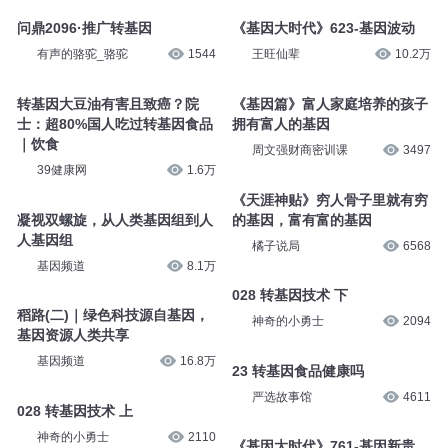
问鼎2096·推广转基因
《基因大时代》623-基因波动
有声的骆驼_骆驼
1544
王旺仙辈
10.2万
转基因大豆油有害且致癌？院
《基因篇》富人家庭培养的孩子
士：超80%国人吃过转基因食品
拥有富人的基因
｜饮食
周文强财商密训课
3497
39健康网
1.6万
《天涯神贴》穷人骨子里就有穷
凝视双螺旋，从人类基因组到人
的基因，富有富的基因
人基因组
橘子说局
6568
基因频道
8.1万
028 转基因技术 下
稻路(二)｜绿色科技源自基因，
神奇的小勇士
2094
基因资源人类共享
基因频道
16.8万
23 转基因食品健康吗
严选故事馆
4611
028 转基因技术 上
神奇的小勇士
2110
《基因大时代》761-基因新贵