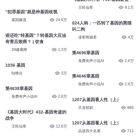
王旺仙辈
9.1万
“犯罪基因”就是种基因歧视
基因频道
24.6万
024人呐：一匹转了基因的黑猫
叫二狗
谁还吃“转基因”？转基因大豆油
读客熊猫君
4万
有害且致癌？ | 饮食
39健康网
1.3万
第4696章基因
免费有声小说AI
2.6万
1036 基因
咕噜谷
3万
第4646章基因
免费有声小说AI
2.6万
第4638章基因
免费有声小说AI
2.6万
1207从基因看人性（上）
天龙校尉
865
《基因大时代》432-基因奇迹的
战争
1207从基因看人性（上）
王旺仙辈
12.6万
品读四大名著
711