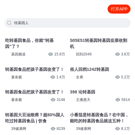
打开APP
转基因人
吃转基因食品，你就“转基
S05E51转基因转基因韭菜收割
因”了？
机
基因频道
15.9万
回到2049
3.6万
转基因食品把孩子基因改变了！
俗人回档1242转基因
薯条酱
1.4万
全勇
5.2万
转基因食品把孩子基因改变了！
398 论转基因
薯条酱
3148
主播惠天
5614
转基因大豆油致癌？超80%国人
小番茄是转基因食品？在中国，
吃过转基因食品 | 饮食
能吃的转基因食品就这五种！
39健康网
8239
39健康网
8.1万