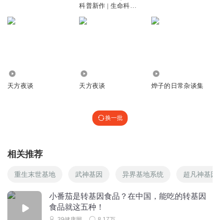
科普新作 | 生命科学 |
回复
2017-08-01
1
天方烨谈
bye_white
其实我们老百姓对转基因不懂，但是运动员不吃，领导层不
吃，所以我们就觉着自己最好也不吃
回复
2022-06-19
0
364
4479
193
天方夜谈
天方夜谈
烨子的日常杂谈集
听友103964167
老师我想问自然的基因转化方式和我们现在的转基因的方法
有什么不同呢？
换一批
回复
2021-12-25
0
相关推荐
不知不觉的陌路_47
一直想了解转基因食品的概念……今天清晰了一些。
重生末世基地
武神基因
异界基地系统
超凡神基因
回复
2021-01-13
0
小番茄是转基因食品？在中国，能吃的转基因
听友2680146
食品就这五种！
这一轨刷了三次 有点难懂 仔细学习
39健康网
8.17万