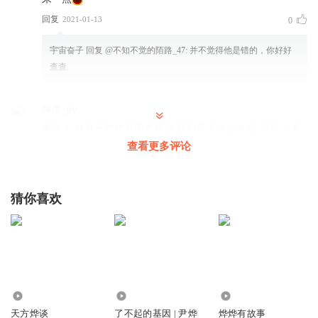
回复
2021-01-13
0
宇宙奋子
回复 @
不知不觉的陌路_47
:
并不觉得他是错的，你好好
查查
萍萍_6v
事实上 就算不吃转基因大豆油 我们每天吃的米面 蔬菜 水果
早已经都转基因了 你能选择不进食了吗
查看更多评论
回复
2017-08-02
2
猜你喜欢
拾薪道人
必须为这类型的节目点赞
回复
2017-08-09
1
深南老司机
尹烨老师终于挺起腰杆儿，讲讲转基因的话题了。希望继
1.64万
59.78万
5.65万
续。因为关于转基因的话题还有很多事情在争论。
天方烨谈
了不起的基因 | 尹烨
烨烨有故事