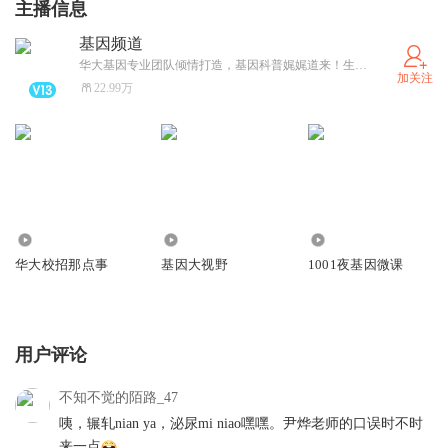
主播信息
基因频道
华大基因专业团队倾情打造，基因科普娓娓道来！生物学博士尹烨老师为您讲述生命的奥秘，一众三甲医院专家大咖支招疾病防控与诊疗。涉及具体病情，请及时就医并遵医嘱呦！
加关注
22.99万
21.60万
10.20万
241.08万
华大校招那点事
基因大视野
1001夜基因微课
用户评论
不知不觉的陌路_47
咦，辗轧nian ya，泌尿mi niao嘿嘿。尹烨老师的口误时不时
来一点