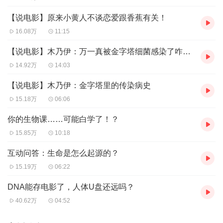
【说电影】原来小黄人不谈恋爱跟香蕉有关！
16.08万
11:15
【说电影】木乃伊：万一真被金字塔细菌感染了咋办？
14.92万
14:03
【说电影】木乃伊：金字塔里的传染病史
15.18万
06:06
你的生物课……可能白学了！？
15.85万
10:18
互动问答：生命是怎么起源的？
15.19万
06:22
DNA能存电影了，人体U盘还远吗？
40.62万
04:52