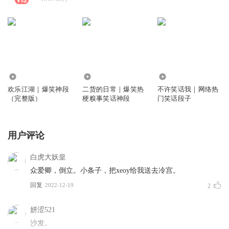
2.79亿
131.74万
146.51万
欢乐江湖｜爆笑神段
二货的日常｜爆笑热
不许笑话我｜网络热
（完整版）
梗糗事笑话神段
门笑话段子
用户评论
白虎大妖皇
众爱卿，倒立。小条子，把xeoy给我送去冷宫。
回复
2022-12-19
2
妍涩521
沙发。