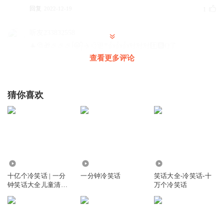
回复
2022-12-19
1
听友233832558
🎄🎅🎁🎉🎉🎉ᥬ😂᭄🤺💨退‼️👍👍👍对对对8️⃣🅱️Q了
查看更多评论
回复
2022-12-24
1
使劲盖楼
猜你喜欢
把
回复
2023-01-02
1
江小芋东瓜粉
來
2459.87万
4450
10.24万
回复
2023-04-05
0
十亿个冷笑话 | 一分
一分钟冷笑话
笑话大全-冷笑话-十
钟笑话大全儿童清新
万个冷笑话
版
麦子乙
被出👻了
回复
2022-12-19
0