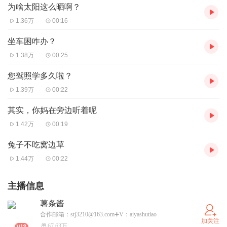
为啥太阳这么晒啊？
1.36万
00:16
坐车困咋办？
1.38万
00:25
您驾照学多久啦？
1.39万
00:22
其实，你妈在旁边听着呢
1.42万
00:19
兔子不吃窝边草
1.44万
00:22
主播信息
薯条酱
合作邮箱：stj3210@163.com➕V：aiyashutiao
加关注
67.63万