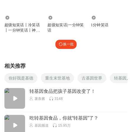
84.04万
10.33万
69.89万
超级短笑话丨冷笑话
超级短笑话|一分钟笑
1分钟笑话
丨一分钟笑话丨神回
话
复丨与花播讲
换一批
相关推荐
你好我是基德
重生末世基地
古基因世界
转基因人
转基因食品把孩子基因改变了！
薯条酱
3148
吃转基因食品，你就“转基因”了？
基因频道
15.95万