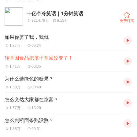
十亿个冷笑话｜1分钟笑话
9214.78万
6.15万
免费订阅
如果你娶了我，我就
1.37万
00:24
转基因食品把孩子基因改变了！
1.41万
00:35
为什么选绿色的糖果？
1.38万
00:40
怎么突然大家都在炫富？
1.57万
13:28
怎么判断面条熟没熟？
1.38万
00:31