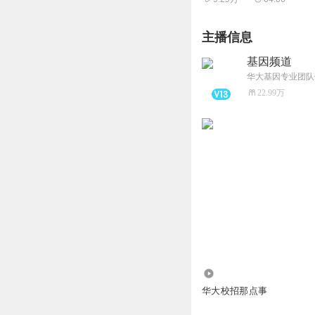
主播信息
基因频道
22.99万
21.60万
华大校招那点事