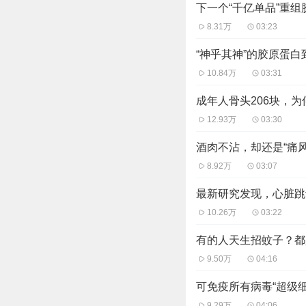
下一个“千亿单品”重
8.31万
03:23
“神乎其神”的胶原蛋
10.84万
03:31
成年人骨头206块，
12.93万
03:30
酒肉不沾，却还是“痛风
8.92万
03:07
最新研究发现，心脏跳
10.26万
03:22
有的人天生招蚊子？都
9.50万
04:16
可免疫所有病毒“超级
9.29万
04:06