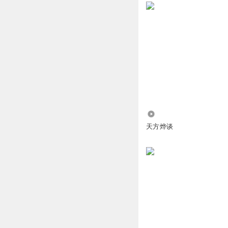
回复
2023-04-27
好运来啦恭喜发财
真是好棒
回复
2023-04-27
瑶之幻境
好喜欢听，停不下
回复
2024-09-03
1.64万
天方烨谈
P_t_Y
抢沙发 打卡啦！
回复
2023-04-26
明_c57
逻辑脉络清晰
回复
2023-06-06