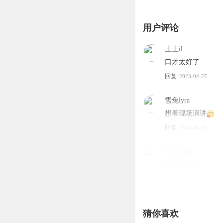
用户评论
土土il
口才太好了
回复
2023-04-27
雪兔lyra
想看现场演讲
回复
2023-04-29
vk777222
赞👍🏻👍🏻👍🏻
回复
2023-05-05
狗仔的肥妈妈
猜你喜欢
语速直追华少