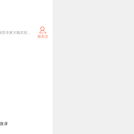
华大基因专业团队倾情打造，基因科普娓娓道来！生物学博士尹烨老师为您讲述生命的奥秘，一众三甲医院专家大咖支招疾病防控与诊疗。涉及具体病情，请及时就医并遵医嘱呦！
加关注
因微课