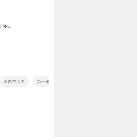
0
杂谈集
世界重组者
第三类基因
异能双人组
第三小组