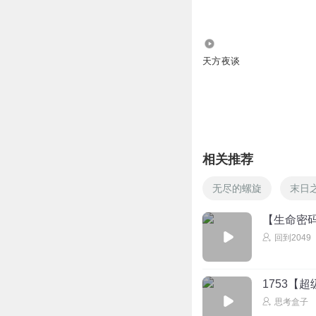
王子醇
没有一句废话
364
回复
2023-05-21
天方夜谈
相关推荐
无尽的螺旋
末日
【生命密
回到2049
1753【
思考盒子