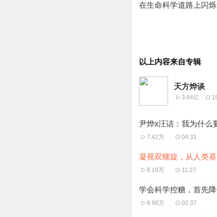
在生命科学道路上闪烁
以上内容来自专辑
天方烨谈
3.64亿
1
尹烨x汪诘：我为什么
7.42万
04:31
凝视双螺旋，从人类基
8.19万
11:27
学会科学控糖，首先降
8.98万
02:37