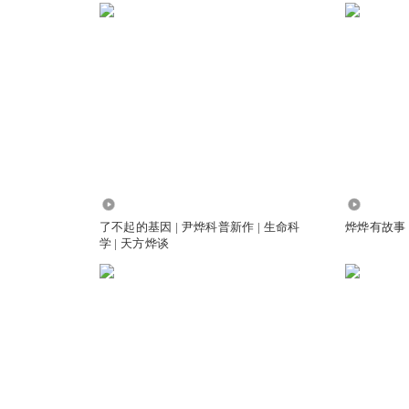
来
59.77万
5.65万
了不起的基因 | 尹烨科普新作 | 生命科
烨烨有故事
学 | 天方烨谈