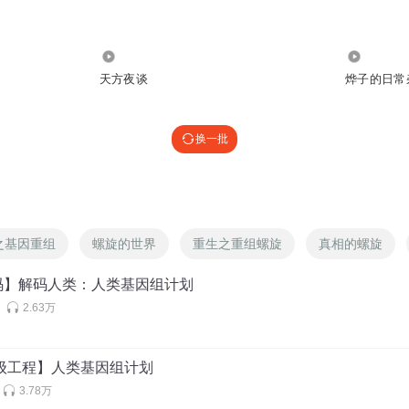
4479
193
天方夜谈
烨子的日常
换一批
之基因重组
螺旋的世界
重生之重组螺旋
真相的螺旋
码】解码人类：人类基因组计划
2.63万
超级工程】人类基因组计划
3.78万