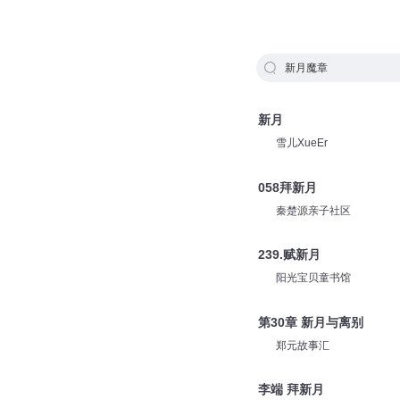
新月魔章
新月
雪儿XueEr
058拜新月
秦楚源亲子社区
239.赋新月
阳光宝贝童书馆
第30章 新月与离别
郑元故事汇
李端 拜新月