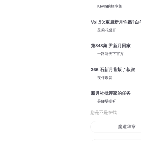
Kevin的故事集
Vol.53:重启新月许愿
茗莉花盛开
第848集 尹新月回家
一路听天下官方
366 石新月背叛了叔叔
夜伴暖音
新月社批评家的任务
是娜塔哎呀
您是不是在找：
魔道华章