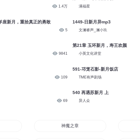
1.4万
满福星
?白羊座新月，重拾真正的勇敢
1449-日新月异mp3
5
文澜睿声_澜小玖
第21章 玉环新月，寿王欢颜
9841
小英文化讲堂
591-邛笼石影-新月饭店
109
TME有声剧场
540 再遇苏新月 上
69
异人众
神魔之章