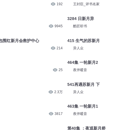
192
王封臣_评书名家
3284 日新月异
9945
酷匠听书
包围红新月会救护中心
415 生气的苏新月
214
异人众
464集 一轮新月2
25
夜伴暖音
541再遇苏新月 下
2.3万
异人众
463集 一轮新月1
3817
夜伴暖音
第40集 ：夜巡新月桥