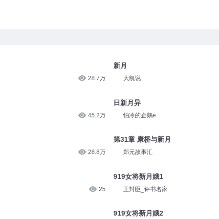
新月
28.7万
大凯说
日新月异
45.2万
怕冷的企鹅e
第31章 康桥与新月
28.8万
郑元故事汇
919女将新月娥1
25
王封臣_评书名家
919女将新月娥2