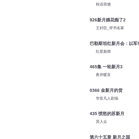
秋语荷塘
926新月娥花痴了2
王封臣_评书名家
巴勒斯坦红新月会：以军
红星新闻
465集 一轮新月3
夜伴暖音
0366 金新月的货
华音凡人剧场
435 愤怒的苏新月
异人众
第六十五章 新月之国