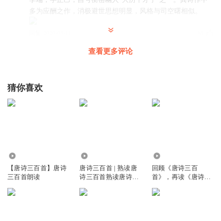
多为应酬之作，消极避世思想明显，风格与司空曙相似。
回复
2020-03-11
10
查看更多评论
鸿雁遗秋
回复 @
郝广俊
:
！
Paris沈小新
猜你喜欢
拜新月/李端 开帘见新月，便即下阶拜 细语人不闻，北风吹
裙带
回复
2020-05-12
9
听友217880633
42.91万
1.06万
1.29万
开帘见新月，便即下阶拜。 细语人不闻，北风吹裙带。
【唐诗三百首】唐诗
唐诗三百首 | 熟读唐
回顾《唐诗三百
回复
2020-02-21
7
三百首朗读
诗三百首熟读唐诗三
首》，再读《唐诗三
百首 不会吟诗也会不
百首》
会吟诗也会吟
听友187195749