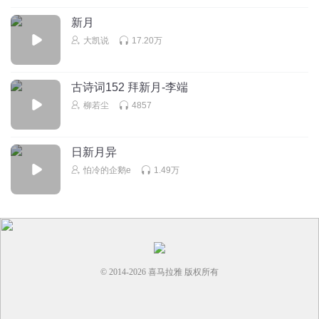
听友219436637
新月
李11机构
大凯说
17.20万
回复
2020-04-14
4
兵山丽君
古诗词152 拜新月-李端
译文：拉开窗帘看到了新月，就立即在阶前下拜，少女祈祷
柳若尘
4857
自语不能让人听到，只见北方吹动了她的裙带。新月指农历
初三初四夜晚的月亮。
回复
2020-04-02
4
日新月异
怕冷的企鹅e
1.49万
© 2014-
2026
喜马拉雅 版权所有