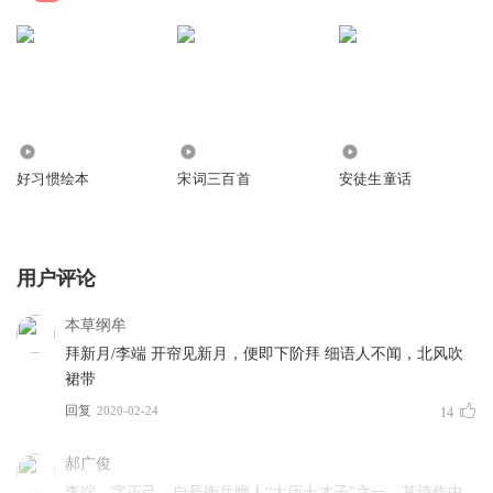
137.19万
28.10万
23.96万
好习惯绘本
宋词三百首
安徒生童话
用户评论
本草纲牟
拜新月/李端 开帘见新月，便即下阶拜 细语人不闻，北风吹
裙带
回复
2020-02-24
14
郝广俊
李端，字正己，自号衡岳幽人“大历十才子”之一。其诗作中