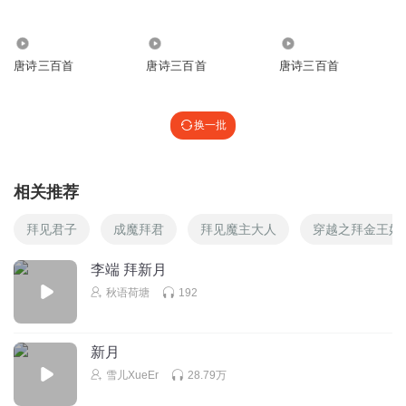
回复
2020-02-29
5
21.73万
1.07万
46
听友187195749
唐诗三百首
唐诗三百首
唐诗三百首
回复
2020-02-29
5
换一批
听友243823962
回复 @
听友187195749
:
天气死人头
听友188910219
相关推荐
拜见君子
成魔拜君
拜见魔主大人
穿越之拜金王妃
李端 拜新月
回复
2021-07-15
4
秋语荷塘
192
听友187360638
这个人是在吹牛吧，我不信，太牛了
新月
回复
2020-07-01
4
雪儿XueEr
28.79万