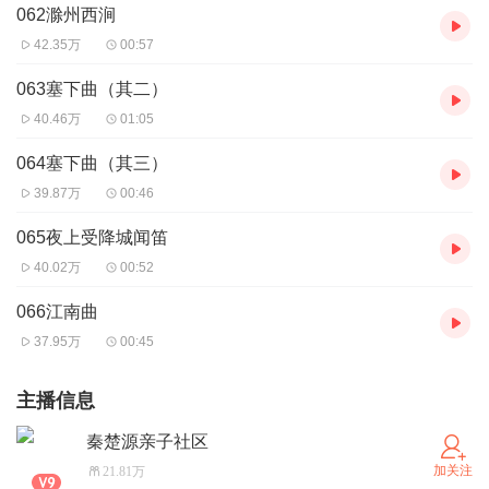
062滁州西涧
42.35万
00:57
063塞下曲（其二）
40.46万
01:05
064塞下曲（其三）
39.87万
00:46
065夜上受降城闻笛
40.02万
00:52
066江南曲
37.95万
00:45
主播信息
秦楚源亲子社区
加关注
21.81万