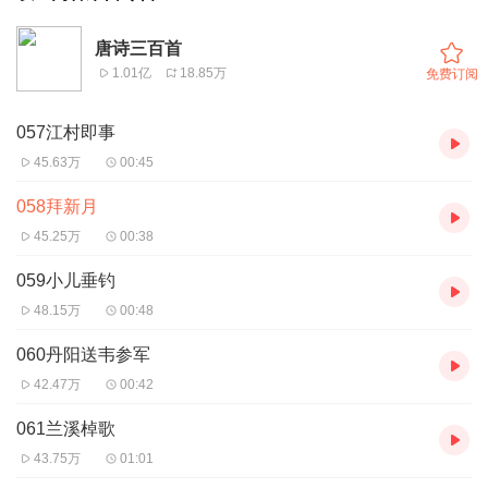
唐诗三百首
1.01亿
18.85万
免费订阅
057江村即事
45.63万
00:45
058拜新月
45.25万
00:38
059小儿垂钓
48.15万
00:48
060丹阳送韦参军
42.47万
00:42
061兰溪棹歌
43.75万
01:01