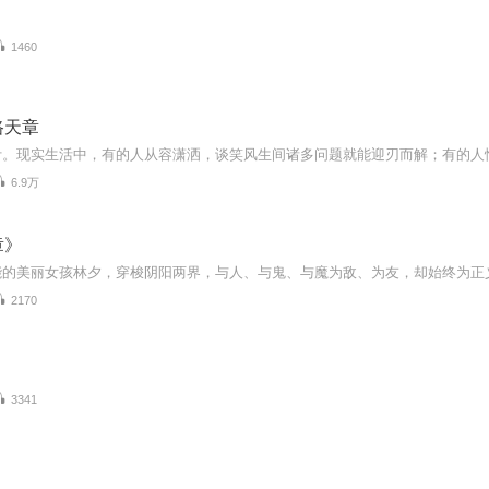
1460
路天章
6.9万
章》
2170
3341