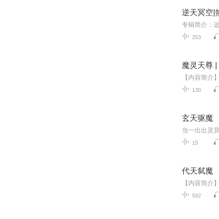
逆天冥空|
253
魔灵天尊 
130
玄天驱魔
当一出出灵异
15
代天弑魔
592