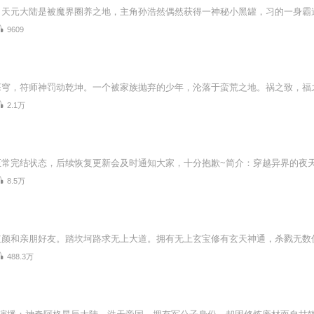
9609
2.1万
8.5万
488.3万