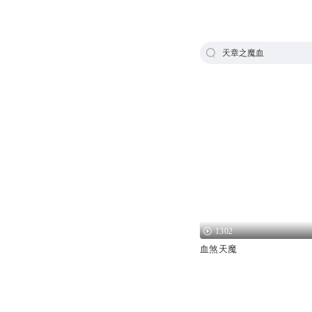
天章之魔血
1302
血煞天魔