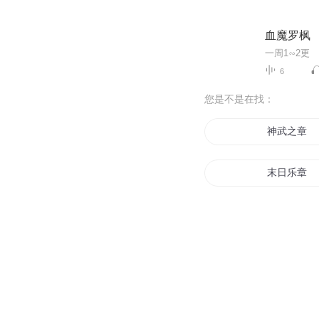
血魔罗枫
一周1∽2更
6
您是不是在找：
神武之章
末日乐章
天倾之章
光与影的乐
我要活三章