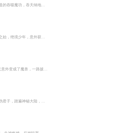
【内容简介】天元大陆是被魔界圈养之地，主角孙浩然偶然获得一神秘小黑罐，习的一身霸道的吞噬魔功，吞天纳地无物不噬，越阶挑战斩杀作乱的魔族……且看一代霸主雄起的传奇人生。【作者/主播】作者：阿良的梦，网络小说作家。主播：大壮工作室【购买须知】...
天魔化神惊苍穹，符师神罚动乾坤。一个被家族抛弃的少年，沦落于蛮荒之地。祸之致，福之始，绝境少年，意外获得失传已久的符师圣典。三十年功与名，一场腥风血雨蔚然而起。九天魔地，谁主沉浮！
该书属于未正常完结状态，后续恢复更新会及时通知大家，十分抱歉~简介：穿越异界的夜天意外变成了魔兽，一路披荆斩棘成就麒麟皇者之位，遇佛杀佛，遇魔杀魔，斩神帝，镇魔皇，征服天下各族，尽收天下美女，且看夜天如何从弱小的魔兽逆袭成就帝王之尊。【作...
用生命守护红颜和亲朋好友。踏坎坷路求无上大道。拥有无上玄宝修有玄天神通，杀戮无数伪君子，踏遍神秘大陆，人称神魔帝。