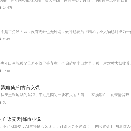
14.6万
2043
1518
戮魔仙后|古言女强
3万
之血染黄天|都市小说