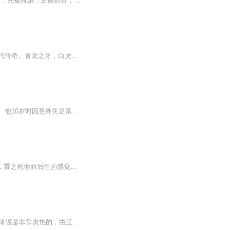
作者：骇龙 演播：神奇阿格星辰大陆，浩天帝国，拥有军公子身份，却因修炼废材而自甘**，先被悔婚，后被陷害，家破人亡，身受奇耻大辱下选择了跳崖自尽，不想，却因此遭遇灵蛇，从此改变了人生的轨迹。。。
【内容简介】不是主角没关系，没有光环也无所谓，候补也要活得精彩，小人物也能成为一代传奇。青龙之牙，白虎之爪，朱雀之翼，玄武真罡。绝世神功人神所创，练错了。吞噬魔功，损人利己受人唾弃，偷偷练谁知道。魔武心诀，内功不足添水分，别拿质量说事，...
内容简介：小杰刚出生就被父母迫不得已丢弃在一个偏僻的小山村里，被一对农村夫妇收养。他10岁时因意外失足落水，就在他快要溺死时，一个小天使从天而降，从河里救起了他。他们分别时，小天使告诉小杰，她叫芸儿，并把自己的小挂件送给了他。10年之后，小...
【强烈推荐】从天堂到地狱的差距，不过是因为一块石头的去留......家族消亡，被亲情背叛，置之死地而后生的感觉无非就是一路逆天而行！！【内容简介】八年前，天命石伴她而生，她得万千宠爱。八年后，天命石破体而出，她成亡族废物。亡族、双胞胎妹妹夺走了她的一切、丢失记忆...
稳定日更5集，不定期爆更，AI主播良心又迷人，订阅追更不迷路！ 【内容简介】 初夏对人来说是非常炎热的，由辽阔草原与蓝天交织成的型态正是这个国家夏克蓉娜常见景像。 辽阔的草原之中一名孩童正在放逐羊群吃草，他熟练的挥动的手中木棒让羊群集中避...