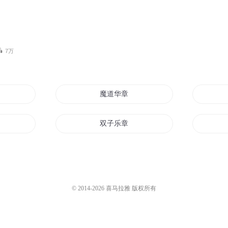
7万
魔道华章
双子乐章
月夜之章
章
始章之古界
© 2014-
2026
喜马拉雅 版权所有
神魔之章