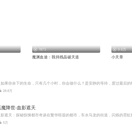
7875
9.6万
魔渊血途：我持残晶破天道
小天章
28.8万
魔降世-血影遮天
5万