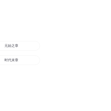
元始之章
时代末章
海之华章
九转仙章
仙世华章