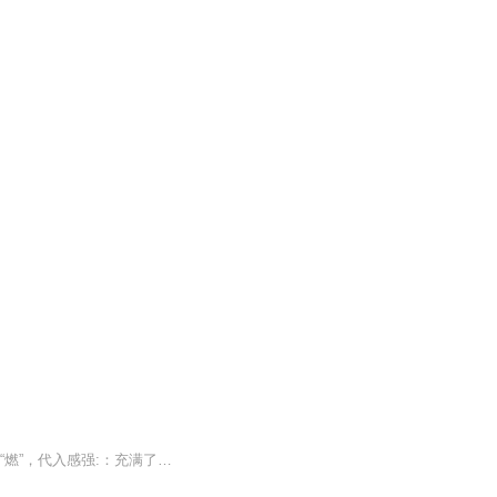
【强烈推荐】 立意独特：以特种兵的身份穿越重生，从小杂役逐步蜕变成为巅峰强者。故事“燃”，代入感强:：充满了各种探险寻宝，升级打怪，以及快意恩仇的热血兄弟情……世界背景庞大，书中修炼资源、武学功法（暗劲、魔影、血祭）、神兵宝器等等设定全面...