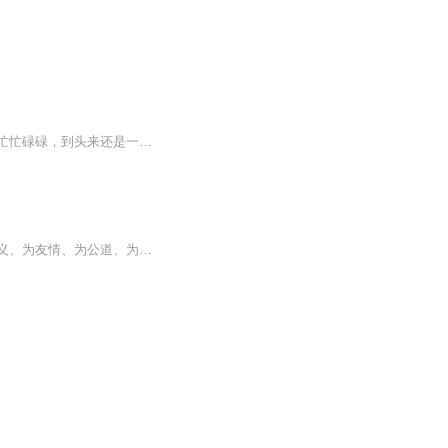
心计决定生计。现实生活中，有的人从容潇洒，谈笑风生间诸多问题就能迎刃而解；有的人忙忙碌碌，到头来还是一事无成，落寞失意。
有阴阳眼异能的美丽女孩林夕，穿梭阴阳两界，与人、与鬼、与魔为敌、为友，却始终为正义、为友情、为公道、为和平而战，让人心疼、让人尊敬、让人感激……