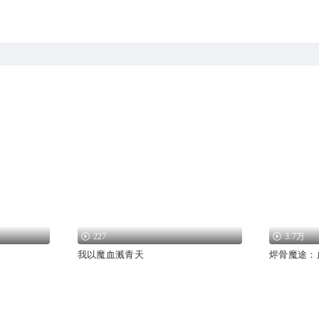
227
3.7万
我以魔血溅青天
烬骨魔途：