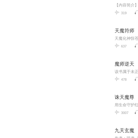
319
天魔符师
637
魔师逆天
478
诛天魔尊
3007
九天玄魔