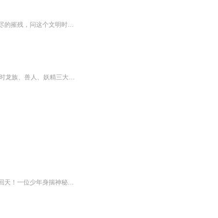
专辑简介：远古时代的结束，代表着属于人类文明时代的降临，但是灵兽却因此而受到了无尽的摧残，问这个文明时代是被万圣教派所带来的，灵兽毁灭则天地灭，主角无意间知道了这则寓言后，便立志维护灵兽，用新思维来尝试改变大陆格局，修炼之途，破地境天，...
【内容简介】神元6999年，原始之魔兰修斯原罪首次在奥兰比亚世界的圣火大陆上出现，当时龙族、兽人、妖精三大种族在争夺大陆的霸权，三方面皆死伤不计其数；就在他们战的最激烈之时，原始之魔兰修斯原罪突然出现，以强大的力量在圣火大陆上展开一场无情的...
【内容简介】灭世天劫，众魔横世，玄美天界在顷刻间灰飞烟灭；群雄战意浩瀚，惜奈无力回天！一位少年身揣神秘天书，手挥熠圣飞剑在玄武大陆风云而起，代天弑魔，劲武乾坤，身渡千劫，一步步登上玄武之巅！任你魔界恶势各怀惊天魔技，我自一剑挑断，任你圣...