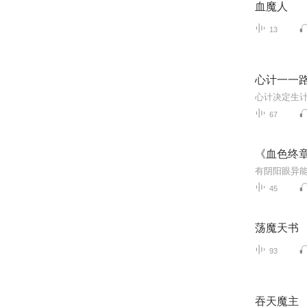
血魔人
13
心计一一
67
《血色终
45
荡魔天书
93
吞天魔主