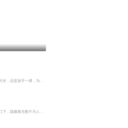
【内容简介】如果你余下的生命，只有几个小时，你会做什么？是安静的等待，度过最后的时光，还是放手一搏，为生存而耗尽最后一丝力气？行走在阴影之中，暗黑是最好的掩护，邪恶的符文印刻在眼中，用手中的匕首，刺破死亡的浓雾！文字版权方：阅文听书【作...
恶魔降世：血影遮天：探秘惊悚都市奇谈在繁华喧嚣的都市，车水马龙的街道，闪烁的霓虹灯下，隐藏着无数不为人知的秘密。而当古老的恶魔悄然苏醒，一场惊心动魄的恐怖风暴即将席卷而来，打破这座城市表面的平静。由魏爽精心创作的恶魔降世：血影遮天，将带...