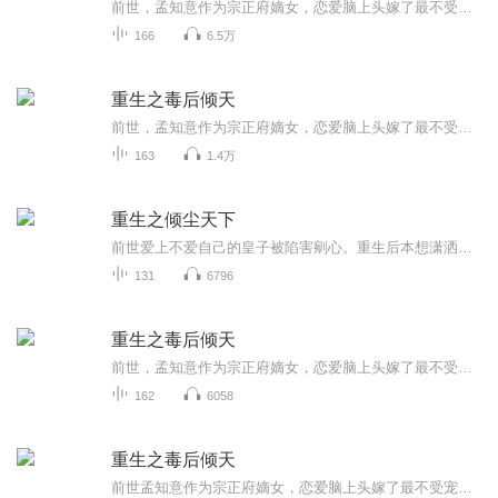
前世，孟知意作为宗正府嫡女，恋爱脑上头嫁了最不受宠的皇子上官阙。 朝堂内宅、战场军营，舍得一身剐，助他登高御极，而她也终临皇后宝座。 然世事难料，皇帝竟联合庶妹，诬她与人有染，废她皇后之位，还毒杀了她唯一的孩儿。 一场大火，孟知意决绝自焚，...
166
6.5万
重生之毒后倾天
前世，孟知意作为宗正府嫡女，恋爱脑上头嫁了最不受宠的皇子上官阙。 朝堂内宅、战场军营，舍得一身剐，助他登高御极，而她也终临皇后宝座。 然世事难料，皇帝竟联合庶妹，诬她与人有染，废她皇后之位，还毒杀了她唯一的孩儿。 一场大火，孟知意决绝自焚，...
163
1.4万
重生之倾尘天下
前世爱上不爱自己的皇子被陷害剜心。重生后本想潇洒过一生，阴差阳错嫁给了心机深沉口碑极差的四皇子凌尘 。 阴谋阳谋，虚伪贪婪，被陷害，被要挟，她都一一接招，四两拨千斤，爱才是利刃！ 蓝灵：王爷翻墙来我房间干什么？ 凌尘：你说我来做什么？ 蓝灵：王爷喜欢半夜上别人的床吗？ 凌尘：放肆！这怎么是别人的床？
131
6796
重生之毒后倾天
前世，孟知意作为宗正府嫡女，恋爱脑上头嫁了最不受宠的皇子上官阙。 朝堂内宅、战场军营，舍得一身剐，助他登高御极，而她也终临皇后宝座。 然世事难料，皇帝竟联合庶妹，诬她与人有染，废她皇后之位，还毒杀了她唯一的孩儿。 一场大火，孟知意决绝自焚，...
162
6058
重生之毒后倾天
前世孟知意作为宗正府嫡女，恋爱脑上头嫁了最不受宠皇子，助他登上帝位，她也成为皇后。然他联合庶妹废她后位杀她孩儿。一场大火助她重生回到九年前，看她如何扭转乾坤。