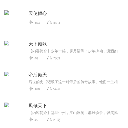
天使倾心
153
4694
天下倾歌
【内容简介】少年一笑，霁月清风；少年拂袖，潇洒如风。皇太孙叹恨：可惜这么个美人师父，竟是个不折不扣的伪君子。上搅朝堂下整家常，尔虞我诈倒打一耙……好不容易斗倒了奸佞，收复了楼兰，皇帝乐得让皇太孙娶楼兰的其欢公主为妻。皇太孙不解。什么？其欢公主不是早就死在师父他爹手上了吗？不是。师父你堂堂君子怎么能女装参加我婚礼？出品：芈月工作室作者：春秋纨绔主播：韩江雪每集0.2喜点，前10集免费试听~
46
7009
帝后倾天
后世的史书记载了这一对帝后的传奇故事。他们一生相守，共同经历了无数的风风雨雨。即使在权力的斗争和朝堂的纷争中，他们始终如一地支持着对方。在他们逝世之后，按照他们生前的意愿，共葬于皇陵之中，永远守候在彼此的身旁。这个故事成为了后人传颂的佳...
168
5496
凤倾天下
【内容简介】乱世中州，江山浮沉，群雄纷争，谈笑风尘，一代红颜，至尊天下。他处江湖之远，一生飘摇，不过是为了守护那个女子。她居庙堂之高，妻侍王爷，不过是为了偿还年少时那段诺言。他沙场征战，玩弄天下于股掌，不过是因年幼时的绝望。她布天罗地网...
45
2.3万