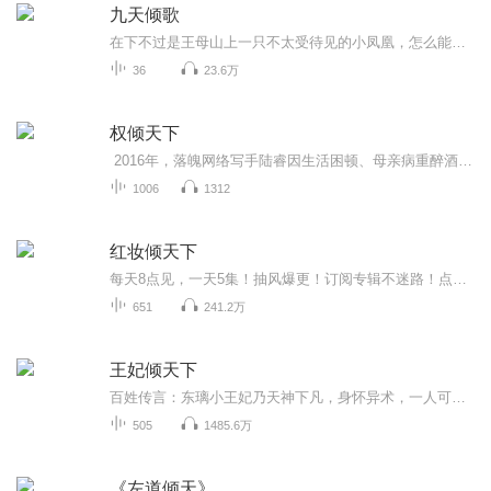
九天倾歌
在下不过是王母山上一只不太受待见的小凤凰，怎么能得月华上神之眷顾。 想不到这所谓月华上神不过是个掌灯点火的差使，只是这样不染尘俗的人，为何会是这般委屈？ 原来你的原身，居然这般可爱……从今以后，我还是唤你小宠的好。
36
23.6万
权倾天下
2016年，落魄网络写手陆睿因生活困顿、母亲病重醉酒昏迷，醒来竟重生回2001年大学毕业前夕。前世因拒绝乡政临时工工作、外出闯荡失败的他，决心改写命运，接受这份曾放弃的工作。他凭借十五年阅历，初入沿江乡政府便展现实力：以红塔山结交门卫获信息，...
1006
1312
红妆倾天下
每天8点见，一天5集！抽风爆更！订阅专辑不迷路！点赞评论越多，更新越快哦~！【内容简介】她是大邺的守护神，名震天下的临江王，为守盟约一朝功成身退却遭至爱阴谋背叛。她是刁蛮恶毒，胸无点墨，臭名昭著。重生帝都花痴草包的身上会如何？从此卸战甲，收...
651
241.2万
王妃倾天下
百姓传言：东璃小王妃乃天神下凡，身怀异术，一人可敌千军万马，实乃东璃之幸。百姓传言;东璃小王妃容貌惊似天人，纤指轻摇，一曲高山流水名震京都。百姓传言：东璃小王妃乃神医嫡传弟子，凤尾针一出，活死人肉白骨。一日，尘土飞扬，百万敌军立于阵前；再观东璃，一娇小美女子紫衣倾城，魅惑天下，凤眸微睁，剑指千军。突然 一道墨色身影如流光飞逝接住那娇小的身躯，邪魅的俊脸难掩担忧之色，“娘子，你怎么了？”伸手探脉"王妃有喜了“
505
1485.6万
《左道倾天》