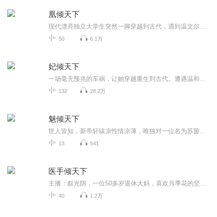
凰倾天下
现代漂亮独立大学生突然一脚穿越到古代，遇到温文尔雅的二皇子和处处捉弄自己的皇太子，后宫受皇上独宠的华贵妃居然也是穿越者，到底是花落谁家，还能穿回现代吗？找到自己穿过去的亲人了吗？敬请期待！！！！！
50
6.1万
妃倾天下
一场毫无预兆的车祸，让她穿越重生到古代。遭遇温和如玉的他，绝色霸道的他，绝色儒雅的他。只是她天生的孤高清傲，不屑一顾。流水虽无情，落花仍有意，几名男子紧紧追随，都企图融化她冰封的心。到最后，谁能得主，精彩尽在《妃倾天下》！【作者/主播】作...
132
28.2万
魅倾天下
世人皆知，新帝轩辕凉性情凉薄，唯独对一位名为苏茵的美人青眼有加。然而，无人知晓，这位宠冠六宫的霓嫔，实则是一名带着现代工程学灵魂的穿越者。宫廷权谋与后宫争斗暗潮汹涌，她不得不动用智慧与勇气，与心怀嫉妒的嫔妃周旋，一边守护自己的感情，一边...
13
541
医手倾天下
主播：叙光阴，一位50多岁退休大妈，喜欢月季花的坚韧品格，在坎坷的人生中，处处都有月季花的影子。本小说适合面对生活中遇到坎坷所有姐妹，希望都能象本书中的李月季一样，平凡的我们都要为自己点赞：爆款小说《医手倾天下》有声剧·逆命上线从ICU濒死病...
40
1.2万