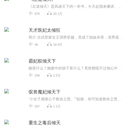
《左道倾天》是风凌天下的一本书，今天起我来播讲。...
879
20.1万
天才医妃太倾狂
简介:古武世家女王强势穿越，竟成了姐妹杀害，渣男退婚的废物? 白莲花?看我怎么撕碎你的面皮!阴险小人?看我如何+倍报复!什么?说我狂妄?说我睚眦必报?那是因为老娘有资本! 噬魂在手，打到你亲妈都不认识!绝顶医术，出神入化! 能救人于水火，更能杀人于无形! 衍天之体傍身，神级功法在手，天下人争抢的神兽是她的坐骑。 无奈主角光环太过强大，竟引得天下美男纷纷向往，按理来说，她应该照单全收 但是一个霸道的男人，竟然是硬生生的掐断了她的三...
46
18.9万
霸妃权倾天下
她算什么？她腹中的孩子算什么？竟然都抵不过他心中那个她！四年的痴等、多日的恩爱，换来的，只是这样一场决斗！她决绝转身，几步便走到崖边的老梅树下。
206
2.5万
驭兽魔妃倾天下
“小女子感谢公子救命之恩。”“姑娘，你可知道救命之恩要如何报答？”“不知，”“笨蛋，以身相许呐！”……原以为你是真心爱我，熟料只是为了灭我魔教，毁我族人……得魔教教主之女可得天下，呵呵，若是真心，这天下送你又如何！“傻瓜，被骗了你还有我，”心灰意冷的夏千晴正欲跳崖，没想到身后有人抱住她。“若非黄泉白骨，我定守你百岁无忧！”“乖，别哭，我为你撑腰，如若你不喜欢，我们现在就去灭了那个渣渣替你报仇！”男子在夏千晴身边低喃。“你不是哑巴么，怎么会说话了？”夏千晴擦干眼泪一脸惊讶。“因...
267
1.1万
重生之毒后倾天