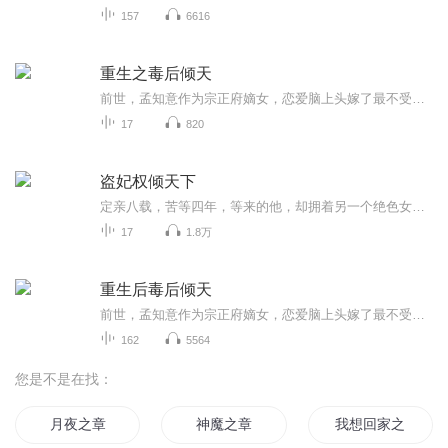
157
6616
重生之毒后倾天
前世，孟知意作为宗正府嫡女，恋爱脑上头嫁了最不受宠的皇子上官阙。 朝堂内宅、战场军营，舍得一身剐，助他登高御极，而她也终临皇后宝座。 然世事难料，皇帝竟联合庶妹，诬她与人有染，废她皇后之位，还毒杀了她唯一的孩儿。 一场大火，孟知意决绝自焚，...
17
820
盗妃权倾天下
定亲八载，苦等四年，等来的他，却拥着另一个绝色女子。一タ之间，她由正妃沦为侧妃。侯门深深，寂寞相守，她不争宠，不承恩。原以为，她助他帮他，和他共患难比翼飞，最终会获得他的爱恋。孰料，他所作的一切，为的只是另一个女子。挑指断弦，远走沧海，...
17
1.8万
重生后毒后倾天
前世，孟知意作为宗正府嫡女，恋爱脑上头嫁了最不受宠的皇子上官阙。 朝堂内宅、战场军营，舍得一身剐，助他登高御极，而她也终临皇后宝座。 然世事难料，皇帝竟联合庶妹，诬她与人有染，废她皇后之位，还毒杀了她唯一的孩儿。 一场大火，孟知意决绝自焚，...
162
5564
您是不是在找：
月夜之章
神魔之章
我想回家之白之章