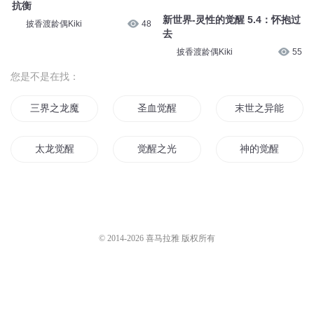
抗衡
新世界-灵性的觉醒 5.4：怀抱过
披香渡龄偶Kiki
48
去
披香渡龄偶Kiki
55
您是不是在找：
三界之龙魔觉醒
圣血觉醒
末世之异能觉醒
太龙觉醒
觉醒之光
神的觉醒
天地觉醒
末世的觉醒
仙灵觉醒
圣剑觉醒
魔之子觉醒
修罗觉醒
© 2014-
2026
喜马拉雅 版权所有
我在末世中觉醒
觉醒天下
觉醒于末世
少年觉醒
夜之觉醒
异能觉醒者