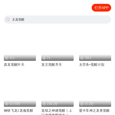
打开APP
太龙觉醒
313
71
7933
真龙觉醒叶天
龙王觉醒齐天
太空杀•觉醒计划
121.9万
218.2万
11.2万
钢铁飞龙2龙魂觉醒
龙组之神婿觉醒丨上
盟卡车神之龙兽觉醒