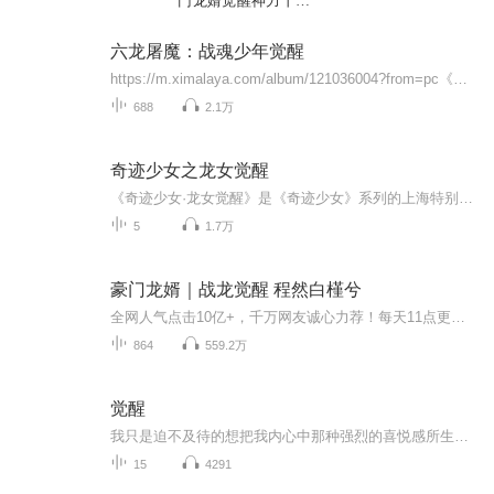
门龙婿觉醒神力丨言
鹿精品多人剧
六龙屠魔：战魂少年觉醒
https://m.ximalaya.com/album/121036004?from=pc《弑天妖皇：万妖无生路，我便弑神开界》https://m.ximalaya.com/album/120982478?from=pc《离谱 SEED：菜鸡儿苟命日常》https://m.ximalaya.com/album/120939396?from=pc《诡域巫途：流落大荒，被巫女招为...
688
2.1万
奇迹少女之龙女觉醒
《奇迹少女·龙女觉醒》是《奇迹少女》系列的上海特别篇动画，由托马斯·阿斯特鲁克执导，于2021年在国外上映，2025年9月30日引进中国。故事发生在上海，马丽娜因艾俊前往上海而来到这里，却遭遇手机、米可幻奇及精灵宝奇被飞儿偷走。飞儿借助普洛幻奇变身...
5
1.7万
豪门龙婿｜战龙觉醒 程然白槿兮
全网人气点击10亿+，千万网友诚心力荐！每天11点更新2集，不定时爆更！【内容简介】他是一个人尽皆知的乡下女婿，也经历了无数次的讥讽与侮辱，直到有一天，他的亲生父母找到他，说：“我们把所有都给你！”一夜之间，他成为了本市首富。于是，他给了她羡...
864
559.2万
觉醒
我只是迫不及待的想把我内心中那种强烈的喜悦感所生发的源点分享给你们每一个人，希望你们每一个人从此醒来。
15
4291