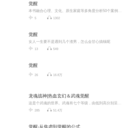
觉醒
本书融合心理、文化、原生家庭等多角度分析50个案例，专业解读职业转型、跨界发展、职业倦怠、职场幸福感、身心灵体验，带你展开自我探索与觉醒的英雄之旅
5
1302
觉醒
女人一生要不是遇到几个渣男，怎么会甘心搞钱呢
13
549
觉醒
26
16.8万
龙魂战神|热血玄幻＆武魂觉醒
这是个武魂的世界。武魂有七个等级，由低到高分别呈现赤、橙、黄、绿、青、蓝、紫七种颜色。一代武帝刘枫，在惊天阴谋中被杀，在逆天机缘下重生。他重生自带一道堪称逆天的器武魂，天机刀，还得到了一道堪称逆天的超级兽武魂，紫金神龙。这两道武魂不但能...
285
51.4万
觉醒-从焦虑到觉醒的公式