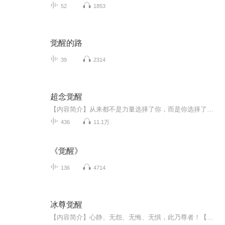
52
1853
觉醒的路
39
2314
超念觉醒
【内容简介】从来都不是力量选择了你，而是你选择了力量。平凡的墨仁，在命运的分叉口选择了一个充满了荆棘与坎坷的道路，但他却偏要以自身的意志将沿途的一切阻碍全部碾碎。异能就是无脑？念动力就烂大街？控制物体就真的如此不堪吗？用念动力甩出一颗子...
436
11.1万
《觉醒》
136
4714
冰尊觉醒
【内容简介】心静、无怨、无悔、无惧，此乃尊者！【作者/主播简介】作者：罗败家子，网络小说作家。主播：燚传媒工作室【购买须知】1、本作品为付费有声书，前44集为免费试听，购买成功后，即可收听，可下载重复收听。2、版权归原作者所有，严禁翻录成任何...