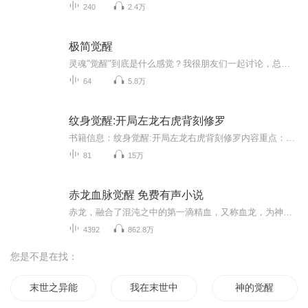
240
2.4万
极简觉醒
灵魂"觉醒"到底是什么感觉？我很朋友们一起讨论，总结了一些灵魂觉醒的特征。这里我不是想强迫大家去感受。我只是想引导。每个人觉醒的感觉都不一样。请不要很教条地理解这些特征。也许你们的感觉完全不同，也许你们只感受到一部分，也许你们的感受远远超...
64
5.8万
纹身觉醒:开局左龙右虎背刻修罗
书籍信息：纹身觉醒:开局左龙右虎背刻修罗内容重点：杀伐果断！强势无敌！无圣母情节！】当一道雷霆撕裂夜幕，血月降临，天地从此异变，万兽进化、植被疯长，灵智开启。短短一夜之间，全球陷入血腥的混乱之中，手无绸鸡之力的人类根本挡不住异变后的万兽席...
81
15万
赤龙血脉觉醒 免费有声小说
赤龙，融合了混沌之中的第一滴精血，又称血龙，为神龙之祖。 林晨，东阳郡林家一个少年，身怀赤龙血脉，却被人误以为是奎蛇血脉，因和家族天才弟子争斗，被扫地出门…… 林晨凭借赤龙血脉，在乱世之中，傲视群雄。
4392
862.8万
您是不是在找：
末世之异能觉醒
我在末世中觉醒
神的觉醒