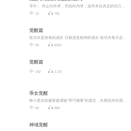
寻牛： 停止向外求，开始向内求，追求本自具足的自己见迹：看到牛的痕迹：事件、情绪、期待、需求、想法、回忆、念头见牛：你能看到 X，说明你不是 X，我是看这个 X 的观察者得牛： 我是观察者，我看到自责，不再被念的链条带走牧牛： 我是观察者，不迎不...
12
791
觉醒篇
练功夫是身体的成长 日精进是精神的成长 练功夫每天必做的事是扎马步，扎马步是基本功 日精进每天要做的事便是分享，分享便是基本功 我给大家带来周文强老师内部给弟子的觉醒篇 希望大家能坚持学习，每天进步一点点！
50
6020
觉醒篇
142
2.3万
乖女觉醒
林小柔自幼被家庭灌输“乖巧懂事”的观念，长期压抑自我需求，在婚姻与职场中屡屡受挫。随着母亲重病、丈夫背叛等变故接踵而至，她逐渐觉醒，开始反抗传统规训，重拾自我价值。
60
669
神域觉醒