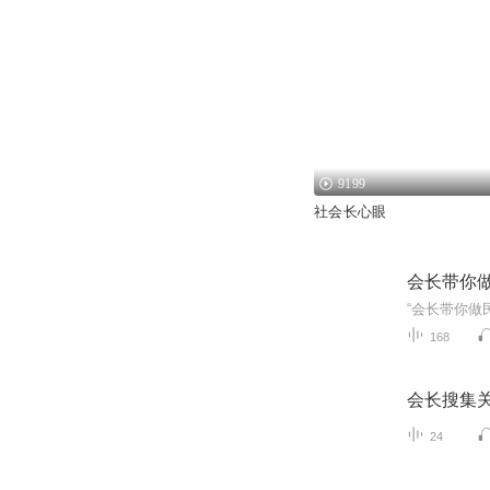
9199
社会长心眼
会长带你
168
会长搜集
24