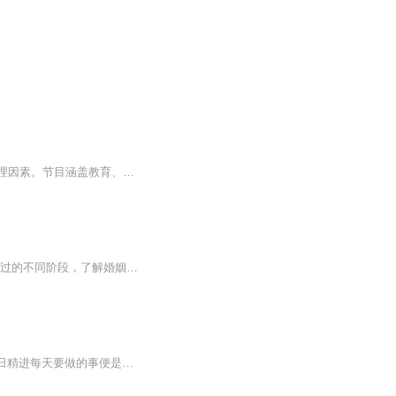
锦玉和会长的故事信箱，聚焦社会热点事件，通过深度对话剖析现象背后的文化、经济、心理因素。节目涵盖教育、职场、家庭等多元领域，结合新闻事件展开理性讨论，大众视角又不失幽默表达，致力于为听众提供兼具深度与趣味的社会议题解读。
婚姻是男女两性互为配偶的结合，婚姻关系是人类最基本的社会关系 。我们回溯人类婚姻走过的不同阶段，了解婚姻模式的存在演变与当时的经济、社会发展的关系 。
练功夫是身体的成长 日精进是精神的成长 练功夫每天必做的事是扎马步，扎马步是基本功 日精进每天要做的事便是分享，分享便是基本功 我给大家带来周文强老师内部给弟子的觉醒篇 希望大家能坚持学习，每天进步一点点！