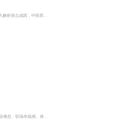
《皮肤为什么会长斑》系列专辑，由医术精湛、健康管理师认证的中医西医爱好者撰写。深入解析斑点成因，中医西医结合，系统讲解斑点成因、预防和调理方法。幽默轻松的语言风格，带你轻松了解斑点问题，告别斑点困扰。快来一探究竟，让斑点远离你的美丽人生...
本书融合心理、文化、原生家庭等多角度分析50个案例，专业解读职业转型、跨界发展、职业倦怠、职场幸福感、身心灵体验，带你展开自我探索与觉醒的英雄之旅