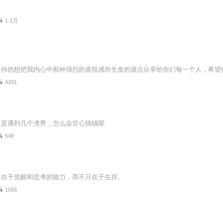
1.1万
及待的想把我内心中那种强烈的喜悦感所生发的源点分享给你们每一个人，希望
4291
不是遇到几个渣男，怎么会甘心搞钱呢
549
值在于觉醒和思考的能力，而不只在于生存。
1558