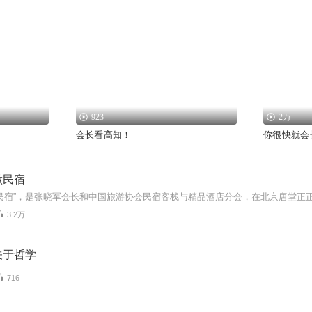
923
2万
会长看高知！
你很快就会
做民宿
3.2万
关于哲学
716