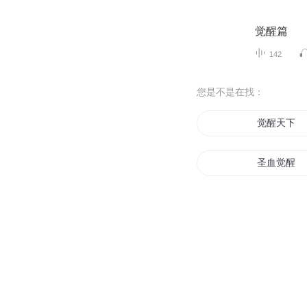
觉醒篇
142
您是不是在找：
觉醒天下
圣血觉醒
觉醒于末世
仙灵觉醒
圣剑觉醒