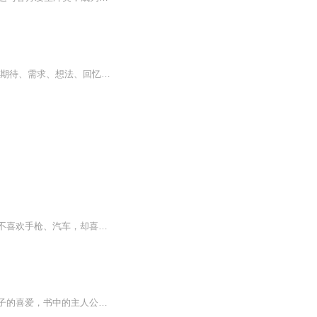
寻牛： 停止向外求，开始向内求，追求本自具足的自己见迹：看到牛的痕迹：事件、情绪、期待、需求、想法、回忆、念头见牛：你能看到 X，说明你不是 X，我是看这个 X 的观察者得牛： 我是观察者，我看到自责，不再被念的链条带走牧牛： 我是观察者，不迎不...
《总有一天会长大》讲的是一个名叫约根的小男孩的故事。约根自卑又胆小，他像个女孩，不喜欢手枪、汽车，却喜欢洋娃娃。玛丽亚是他最要好的朋友，胆子很大，喜欢玩男孩们的东西。书里还有马丁、西里、卡琳、埃尔泽、安妮、埃娃等人物，马丁总是欺负约根，也看不起女孩子。直到有一天，玛丽亚和约根帮他找到了丢失的自行车，他才接纳了他们。故事的最后，玛丽亚和约根爬上了一座巨大的岩石，约根看到太阳从地平线上升起，他坚信自己总有一天会长大。
《总有一天会长大》是作者蒿根根据自身成长经历所创作的，甫一出版便受到了世界各地孩子的喜爱，书中的主人公是一位瘦小、敏感而又胆小的男孩约根，他并不像其他男孩一样喜欢手枪、汽车，却喜欢洋娃娃。他在成长过程中遭受了嘲笑与区别对待，约根迫切希望...