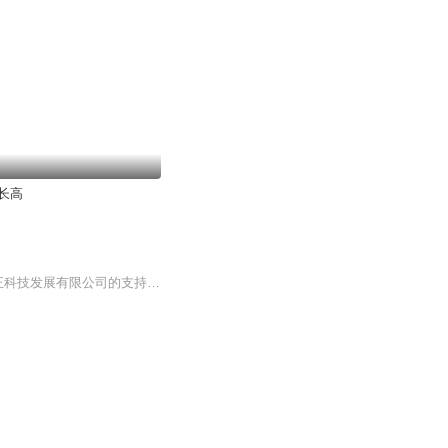
长高
“会长带你做民宿”，是张晓军会长和中国旅游协会民宿客栈与精品酒店分会，在北京唐堂正正科技发展有限公司的支持下，本着“服务行业、服务会员”原则，面向广大会员推出的在线公益公开课。每周四晚9:00-10:00，通过“会长带你做民宿”微信群，为您讲解民...