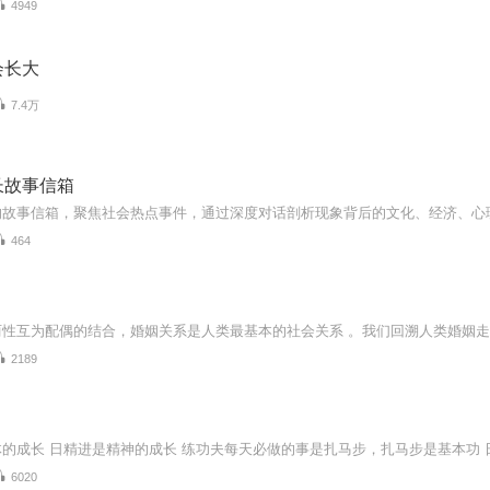
4949
会长大
7.4万
长故事信箱
464
2189
6020