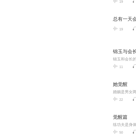
19
总有一天
19
锦玉与会
11
她觉醒
22
觉醒篇
50