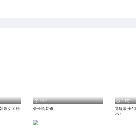
3396
5.1万
14韩娱女团秘
会长说装修
觉醒最强召
253