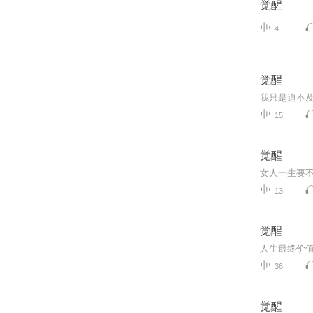
觉醒
4
觉醒
我只是迫不
15
觉醒
女人一生要
13
觉醒
人生最终价
36
觉醒