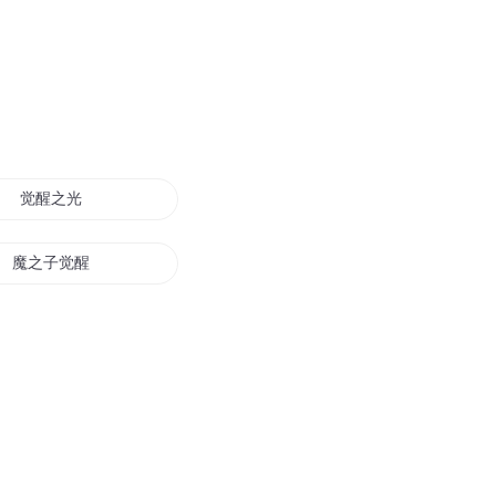
觉醒之光
魔之子觉醒
少年觉醒
神的觉醒
三界之龙魔觉醒