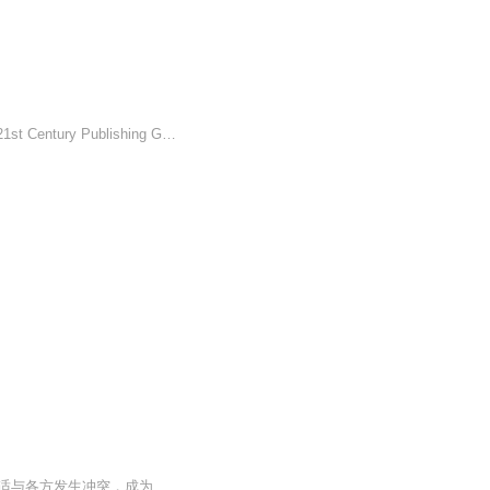
在困境中学会长大‖子淇哥哥--影响孩子一生的励志故事晓玲叮当编著二十一世纪出版社集团21st Century Publishing Group作者简介:儿童文学作家被誉为童话女皇"魔法姐姐"。出版了"淘皮鼠系列童话”“非常成长书""小飞仙美德图画书”等系列作品五十余部，累计...
人生前17年作为平凡学生的苏若，因为一场意外转学至拫州私立学校复读高一。因为种种不适与各方发生冲突，成为人人惧怕的女魔头。