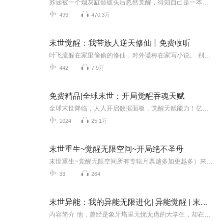
苏涵被一个烟灰缸砸破头后忽然觉醒，得知自己是一本末世小说中的早死女配，开场即死，存在意义就是给女主送金手指。 好在这一次她没有死亡，金手指也还在自己手里，她决定努力在这末世活下去，掌握自己的人生 不过后来她发现事情不对头了，她好像，不是人...
493
470.3万
末世觉醒：我带族人逆天修仙丨免费收听
叶飞流躲在家里偷偷的修仙，对外谎称在家写小说。 别人都不知情，直到某一天，为了救邻居家的小孩，叶飞流一只手拦下冲撞过来的一辆货车。 全村都震惊了。 从此以后，叶飞流带着叶家全族修仙。 十年后，世界与异空间融合，无数外域异兽入侵，一夜之间，全...
442
7.9万
免费精品|全球末世：开局觉醒吞魂天赋
全球末世降临，人人开启数据面板，觉醒天赋能力！亿万天赋，各不相同。有人觉醒钻石品阶的神级天赋，一飞冲天！有人觉醒黑铁品阶的垃圾天赋，泯然尘埃。而上一世陆离觉醒天赋【吞魂】，没有品阶！能吞千尸魂魄，夺万种天赋！凝魂兵，铸魂卫！拥有如此逆天...
1024
25.1万
末世重生~觉醒无限空间~开局绝不圣母
末世重生~觉醒无限空间所有专辑月票越多加更越多）来都来了，点个关注吧！最近听说有新专辑出世了！让老夫和道友们瞧瞧！（专辑每天10点更新，次日未更新的晚点更新）
33
264
末世异能：我的异能无限进化| 异能觉醒 | 末世爽文 | 多播
内容简介 他，曾经是象牙塔里无忧无虑的大学生，却在命运的捉弄下，堕入了黑暗的深渊。一场突如其来的变故，让他变成了嗜血的魔鬼，一个行走在人间的非人类。他与她，本是两条平行线，却因命运的纠缠，交织出一段虐心至极的爱情。女孩的出现，是他黑暗生命...