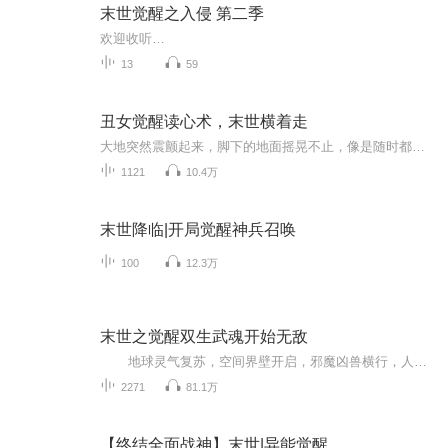
末世觉醒之入侵 第二季
欢迎收听…
13
59
丑女觉醒读心术，末世横着走
大地突然震颤起来，脚下的地面摇晃不止，像是随时都会崩塌！
1121
10.4万
末世降临|开局觉醒神兵召唤
100
12.3万
末世之觉醒双生武魂开始无敌
地球灵气复苏，空间界壁开启，邪魔凶兽横行，人类进入武魂时代，需觉醒武魂并通过特殊“高考”成为魂师。 普通青年林繁穿越到这个世界，修炼三年未觉醒武魂，受尽嘲讽。但他觉醒了极为稀有的双生武魂，左手是空间之力武魂，右手是风...
2271
81.1万
【终结全面战神】末世|异能觉醒