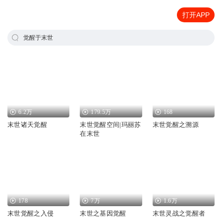
打开APP
觉醒于末世
6.2万
179.5万
168
末世诸天觉醒
末世觉醒空间|玛丽苏
末世觉醒之溯源
在末世
178
7万
1.6万
末世觉醒之入侵
末世之基因觉醒
末世灵战之觉醒者