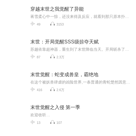
穿越末世之我觉醒了异能
蒋雪柔心中一惊，还没来得及反应，就看到那只原本扑向她的丧尸，突然被一个黑影从侧面撞飞了出去。她愣了一下，抬头看去，只见一个穿着黑色冲锋衣、背着双肩包的男人，正手持一把消防斧，朝着倒地的丧尸冲了过去。“咔嚓！”一声清脆的骨裂声响起，男人一...
49
3153
末世：开局觉醒SSS级掠夺天赋
苏越依靠超神器，重生到了末世降临当天。开局斩杀了绿了自己数十年的校花女友，觉醒SSS级天赋——掠夺之手。此世，苏越不在轻信任何人，开启了独自复仇之路。
87
2.3万
末世觉醒：蛇变成兽皇，霸绝地
在这个被妖兽肆虐的凶险世界,一条普通的青蛇楚然因意外穿越而身陷其中。一开始,他被一只凶猛的野鸡追杀,命悬一线。就在绝境中,他突然发现自己拥有一项神奇的能力——吞噬其他生物可以获得进化值和血脉值,从而提升实力。在与野鸡的生死搏斗中,楚然通过这种...
416
2.6万
末世觉醒之入侵 第一季
欢迎收听…
13
107