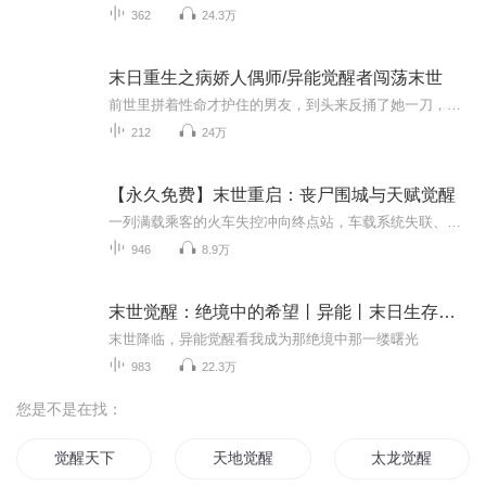
362
24.3万
末日重生之病娇人偶师/异能觉醒者闯荡末世
前世里拼着性命才护住的男友，到头来反捅了她一刀，带走了她所有物资，还伙同仇人，害她陷身丧尸群惨死。 重生回末世之初，墨小凰摸摸怀里的人偶，这辈子她是个索债的，那些欠了她债的人，一个都跑不了。 渣男投奔，毁他异能，断他双腿，好好招待。 小三陷...
212
24万
【永久免费】末世重启：丧尸围城与天赋觉醒
一列满载乘客的火车失控冲向终点站，车载系统失联、远程制停失败，最终以烈焰浓烟与满车尸骸引爆全网。倒叙七小时前——车厢内平凡旅途暗藏地狱开局：熊孩子天真诅咒“丧尸灭世”与诡异手机病毒联动，触发真实末世游戏预告片，预言全员惨死。当邻座老太突...
946
8.9万
末世觉醒：绝境中的希望丨异能丨末日生存丨暧昧
末世降临，异能觉醒看我成为那绝境中那一缕曙光
983
22.3万
您是不是在找：
觉醒天下
天地觉醒
太龙觉醒