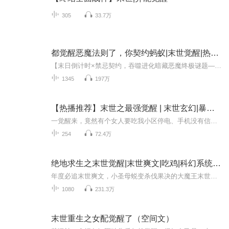
305
33.7万
都觉醒恶魔法则了，你契约蚂蚁|末世觉醒|热血爽文
【末日倒计时×禁忌契约，吞噬进化暗藏恶魔终极谜题——谁主生死？】每天8点准时更新！欢迎订阅留言~求关注，本书福利多多！【内容简介】【御兽+高考+恶魔法则+杀伐果断+无敌+学院】 沈洛穿越到了全球御兽的世界。 成为了东城高中，一个普通的御兽系学生...
1345
197万
【热播推荐】末世之最强觉醒 | 末世玄幻|暴爽修真
一觉醒来，竟然有个女人要吃我小区停电、手机没有信号整栋楼里只剩下我和一名美女邻居陨石群坠落，引发全球性变异人类分化成了三种：丧尸、武者和灵者战斗不断，体内的能量不断的觉醒从统治一栋大楼开始，直到统治全世界我叫吴泽，你们由我守护
254
72.4万
绝地求生之末世觉醒|末世爽文|吃鸡|科幻系统|精品
年度必追末世爽文，小圣母蜕变杀伐果决的大魔王末世灾难降临。末世中的人类陆续觉醒血脉，得知一惊天之密，地球万宰岁月前曾经发生过一场魔神之战，人类只不过是魔神遗种。小混混古翼觉醒魔族血脉，女友却是觉醒神族血脉，俩人真心相爱，却要承受着万宰之...
1080
231.3万
末世重生之女配觉醒了（空间文）