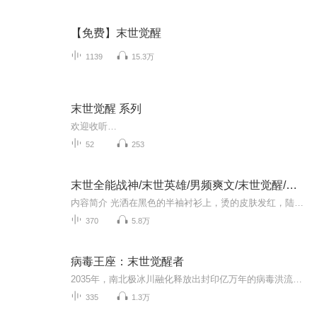
【免费】末世觉醒
1139
15.3万
末世觉醒 系列
欢迎收听…
52
253
末世全能战神/末世英雄/男频爽文/末世觉醒/战神
内容简介 光洒在黑色的半袖衬衫上，烫的皮肤发红，陆风骑着电动车行驶在炙热的马路上。 奇怪的是此时正是中午，马路上连一辆车，一个人影都没有，整个E市都安静的只有微弱的风声和陆丰登自行车的声音。 早在一个月以前，全世界60亿人一夜死亡百分之99以上
370
5.8万
病毒王座：末世觉醒者
2035年，南北极冰川融化释放出封印亿万年的病毒洪流。几年内，99%人类死亡，动物进化为嗜血变异兽。在一所大学，几名幸存者蜷缩在男生宿舍楼，其中包含：身患全球唯一先天性免疫缺陷的主角武学世家传人、校花携带祖传功法的神秘人
335
1.3万