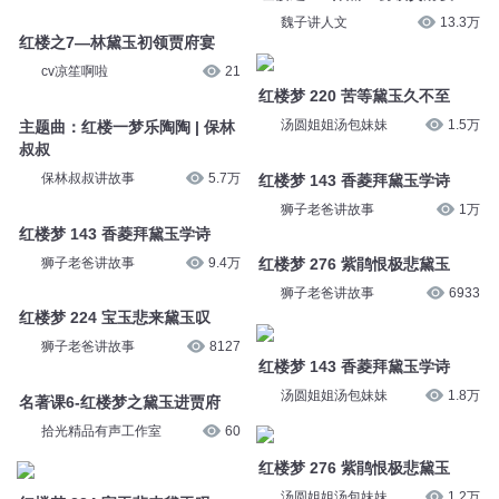
红楼之7—林黛玉初领贾府宴
紫襟说书
211
红楼之7—林黛玉初领贾府宴
三七说书
173
《红楼梦》006黛玉赴京城
三七说书
293
红楼之7—林黛玉初领贾府宴
魏子讲人文
13.3万
红楼之7—林黛玉初领贾府宴
cv凉笙啊啦
21
红楼梦 220 苦等黛玉久不至
汤圆姐姐汤包妹妹
1.5万
主题曲：红楼一梦乐陶陶 | 保林
叔叔
红楼梦 143 香菱拜黛玉学诗
保林叔叔讲故事
5.7万
狮子老爸讲故事
1万
红楼梦 143 香菱拜黛玉学诗
红楼梦 276 紫鹃恨极悲黛玉
狮子老爸讲故事
9.4万
狮子老爸讲故事
6933