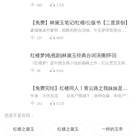
360
1.9万
【免费】林黛玉笔记/红楼/公版书【二度原创】
篆烟微袅竹窗明，细数闲愁合泪倾。乍见穿帘双燕侣，遽怜孤客一身轻。离魂不断江南梦，密绪空求并蒂盟。听罢杜鹃声彻耳，携锄悄自葬残英。昼长无奈惹情长，憔悴形骸懒理妆。问病有时承软语，慰愁无计爇心香。恩深更妬他人宠，疑重翻憎姊妹行。倦听蝉鸣声断...
137
6697
红楼梦|电视剧|林黛玉经典台词演播|怀旧
《红楼梦》是中国古典小说的巅峰之作，它以贾宝玉和林黛玉的爱情故事为主线，同时描绘了一个封建家族的衰落和社会的黑暗。87版的电视剧《红楼梦》更是深受观众的喜爱。本来是录《红楼梦》有声书的，本人是剧中林黛玉的演绎者，因各种原因没有上架，故将所...
38
5101
【免费完结】红楼同人丨青云路之我妹妹是林黛玉
作者：大河东流 在丧尸围城下，林烨自爆，和丧尸王同归于尽，本以为万事皆休，结果他转世投胎了。 他投胎到了古代的大户人家，照顾他的奶妈四个，丫鬟婆子未知，还有老太太、老爷、太太三位至亲，都对他爱若珍宝。 这难道是上天给他的补偿...
161
5.1万
您是不是在找：
红楼之黛玉养了一只猫
红楼之黛玉
一样的玉帝不一样