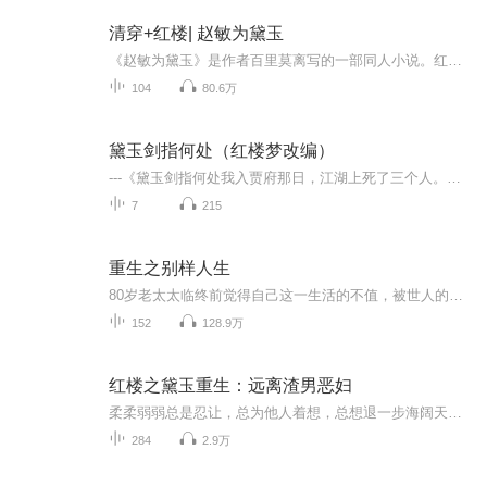
清穿+红楼| 赵敏为黛玉
《赵敏为黛玉》是作者百里莫离写的一部同人小说。红楼中的林黛玉看着她最爱的宝哥哥娶了别人，却无可奈何，最终只能含恨而亡。如若，赵敏重生为林黛玉，这故事的结局又会发生怎样的变化？且看英姿飒爽的敏敏郡主如何给妹妹一个不一样的精彩人生！1、本文黑贾府，黑贾宝玉，总之除了林府，都黑2、男主四爷，前期主红楼，后期主，爽文向，赵敏（林黛玉）金手指，略苏，慎入。 本文基本设定：1、林黛玉的前世为赵敏，所以不是单纯的重生哦~2、赵敏穿越而来的时间为认识张无忌之前3、文中会设定一个原本没有的嫡亲弟弟，和林如海的妾孙姨娘4、这里出现红楼梦这本书不是bug，它是穿越的介质
104
80.6万
黛玉剑指何处（红楼梦改编）
---《黛玉剑指何处我入贾府那日，江湖上死了三个人。没人知道，林家孤女除了满腹诗书，还藏着一柄“葬花剑”。荣国府也不是什么钟鸣鼎食之家——潇湘馆的竹子每年只活七棵，暗合北斗；怡红院的胭脂，能解百毒。他们都盯着通灵宝玉，想要“情”的密卷。只有...
7
215
重生之别样人生
80岁老太太临终前觉得自己这一生活的不值，被世人的言语绑架一辈子，无论做了多大的成就，在世人的眼中，提起她就是某某某的前妻，重来一世，不再受他人言语影响，她要换个活法，只做自己！
152
128.9万
红楼之黛玉重生：远离渣男恶妇
柔柔弱弱总是忍让，总为他人着想，总想退一步海阔天空的黛玉，重生了，这一世，她不需要委屈自己，不需要成全别人，她只需要为自己而活
284
2.9万