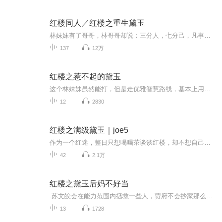
红楼同人／红楼之重生黛玉
林妹妹有了哥哥，林哥哥却说：三分人，七分己，凡事还得靠自己。注1：本文浪漫主义！注2：钗黛云三粉，黛玉不恨任何人~注3：本文设定极大，政斗为主线~—————————————二十六换了设备，音质有改善，前面的章节有时间会重录。开始继续更啦，23年...
137
12万
红楼之惹不起的黛玉
这个林妹妹虽然能打，但是走优雅智慧路线，基本上用智商搞事情红楼梦情有独钟平步青云穿越时空一句话简介：这个林妹妹不好惹立意：美好生活靠自己创造作品简评穿越到现代社会当了几年铁血女兵的林黛玉穿回了红楼世界，从此搞事情停不下来。于是江南甄家贾...
12
2830
红楼之满级黛玉｜joe5
作为一个红迷，整日只想喝喝茶谈谈红楼，却不想自己会穿越到红楼世界里，还穿成了林黛玉！！！她能怎么办呢？那当然是保命最重要啦！然而没想到的是，在她规避自己悲催命运的时候，却一不小心成为了爱情、事业双丰收的人生大赢家！不仅不靠谱的贾宝玉整日...
42
2.1万
红楼之黛玉后妈不好当
.苏文皎会在能力范围内拯救一些人，贾府不会抄家那么惨，众人性格会尽量贴近原著划重点，宝黛CP应该是保不住了。红楼梦种田文宅斗甜文主角：苏文皎，林黛玉，林如海一句话简介：黛玉和黛玉后妈的幸福生活立意：英雄不问出身，努力改变命运作品简评：别人穿...
13
1728