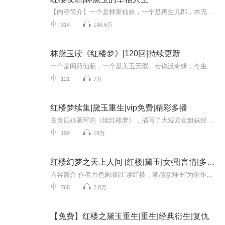
【内容简介】一个是林家仙姝，一个是再生儿郎，本无牵连的两人却成了相依为命的兄妹。贾府家大业大，但人心难测：林宅人单力孤，却兄妹齐心。看似盛世太平，难掩暗潮汹涌，官场勾心斗角，园中彼此算计。且看林家俊俏少年，如何带领妹妹走上寻找幸福的征途...
314
146.6万
林黛玉读《红楼梦》|120回|持续更新
一个是阆苑仙葩，一个是美玉无瑕。若说没奇缘，今生偏又遇着他；若说有奇缘，如何心事终虚化？一个枉自嗟呀，一个空劳牵挂。一个是水中月，一个是镜中花。想眼中能有多少泪珠儿，怎禁得秋流到冬尽，春流到夏！所有内容均由自研AI制作，有兴趣的朋友请私信我。
121
7万
红楼梦续集|黛玉重生|vip免费|精彩多播
由黄四娘著写的《续红楼梦》，描写了大观园众姐妹经历了前世的生离死别后，相聚于太虚幻境的故事。故事精彩玄幻，精彩绝伦。满纸荒唐言，一把心酸泪。红楼梦的经典故事给世人留下了多少的感叹！〔经典续写四大名著〕，林黛玉去世，恍惚间她来到了太虚幻境...
190
19万
红楼幻梦之天上人间 |红楼|黛玉|女强|言情|多人有声剧
内容简介 作者月色阑珊以“读红楼，常感意难平”为创作动机，通过重构林黛玉命运线，构建“纵有那天命难违，我也要逆天改命”的叙事核心。小说将《红楼梦》原著中“木石前盟”与“金玉良缘”的矛盾升级为天界博弈，设定盘古精气化祖龙、绛珠草与神瑛侍者...
768
2.8万
【免费】红楼之黛玉重生|重生|经典衍生|复仇