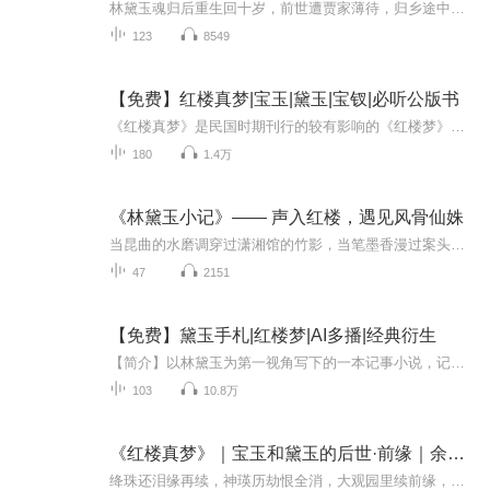
林黛玉魂归后重生回十岁，前世遭贾家薄待，归乡途中目睹双亲坟茔被毁、紫鹃雪雁罹难。重生后的她将如何改写命运，且看后续发展。
123
8549
【免费】红楼真梦|宝玉|黛玉|宝钗|必听公版书
《红楼真梦》是民国时期刊行的较有影响的《红楼梦》续书,成书于1940年,在续书主旨、接续方式、叙事艺术和语言风格等方面与清代《红楼梦》续书《后红楼梦》《续红楼梦》等极为相似,都在接续宝黛钗的后续故事,使生旦团圆,贾府复兴.然而,它将太虚归太虚,人间...
180
1.4万
《林黛玉小记》—— 声入红楼，遇见风骨仙姝
当昆曲的水磨调穿过潇湘馆的竹影，当笔墨香漫过案头的诗笺，我们在有声的世界里，重逢这位 “心较比干多一窍，病如西子胜三分” 的红楼佳人。《林黛玉小记》并非简单复刻原著情节，而是以黛玉的视角为轴，以日记的形式串联起她的才情、孤勇、柔软与悲戚：...
47
2151
【免费】黛玉手札|红楼梦|AI多播|经典衍生
【简介】以林黛玉为第一视角写下的一本记事小说，记叙了黛玉一生的经历，与宝玉的爱恨纠缠。欢迎订阅、关注、五星好评~~~
103
10.8万
《红楼真梦》｜宝玉和黛玉的后世·前缘｜余韵·新生
绛珠还泪缘再续，神瑛历劫恨全消，大观园里续前缘，太虚幻境证旧梦。《红楼》杰作，传有窜编；脂砚轶闻，颇参歧论。雌黄错见，坚白等棼：或则妄规胶续，滋刻鹄类鹜之讥；或则虚拟璧完，忘断鹤益凫之拙；又或殚心索隐，逞臆谈空，附会梅村赞佛之诗，标榜桑...