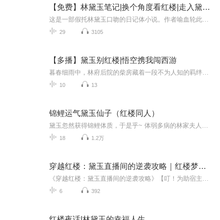
【免费】林黛玉笔记|换个角度看红楼|走入黛玉内心
这是一部假托林黛玉口吻的日记体小说。作者喻血轮此书以林黛玉为中心，以第一人称的手法记叙和描写了林黛玉从辞亲别乡，到寄身于贾府后的所见所感，展示了她缠绵悱恻的情感世界和哀感顽艳的生命历程。语言清新流畅，浅近易懂，尤其心理描写细腻传神，真切...
29
3105
【多播】黛玉别红楼|悟空携我闯西游
暮春细雨中，林府后院的柴房藏着一段不为人知的羁绊。少女黛玉在墙根下救下一只受伤的小猕猴，用素色手帕为它包扎，从此柴房成了两人秘密的避风港。她每日偷偷喂食、教字、读诗，而小猴用绒毛轻蹭她的掌心，用尾巴缠绕她的脚踝，以最纯粹的方式回应她的温...
10
13
锦鲤运气黛玉仙子（红楼同人）
黛玉忽然获得锦鲤体质，于是乎~ 体弱多病的林家夫人忽然吃嘛嘛香了！ 穷困潦倒的寒门学子喝了林家井中水立马高中了！ 贾母“我的儿，快来贾府住，外祖母想死你了！” 王夫人“林姐和我儿果然天赐良缘！” 黛玉“娘亲，女儿觉的外祖母家不宜久住。” 锦鲤大神一转身，贾府便凉了……完结文：《后土求生记》，《七零之人比花娇》，《年代文里的逗逼绝配》，《重生文好孕女配》，《逆袭嫁给男主爹》，《如意的悠哉日常》，《携带空间的林奶奶》，《混沌女神》，《圣人日常》，《原配女儿不炮灰》，《伊氏琐事》
18
1.2万
穿越红楼：黛玉直播间的逆袭攻略｜红楼梦｜穿越｜古言
《穿越红楼：黛玉直播间的逆袭攻略》【叮！为助宿主逆风翻盘，仙界特赐鲛人系统，化泪为珠，化悲为药，望你在贾府呼风唤雨，重写红楼。】【叮！从现在起， 宿主就是林黛玉，有青蛇守护，同时拥有白娘子的全部技能。】【叮！宿主到达贾府，开启红楼主线任务...
6
392
红楼夜话|林黛玉的幸福人生