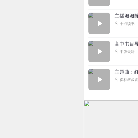
主播姗姗
十点读书
高中书目导
中版去听
主题曲：红
保林叔叔