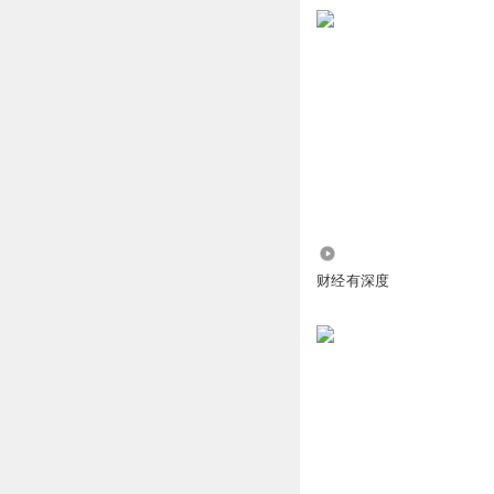
回复
2022-06-30
科技每天都在改变世界
坤，却造不出紫霞仙子
日月兼程2020
个不思量、自难忘的人
来，跟我读“棱镜len
回复
2022-06-15
元宇宙，数字版红楼，
西安Lee先生
回复
2022-08-21
1.08万
财经有深度
1734256lred
很文艺
回复
2022-07-01
1899785fhjg
跑球来作报道来了
回复
2022-06-11