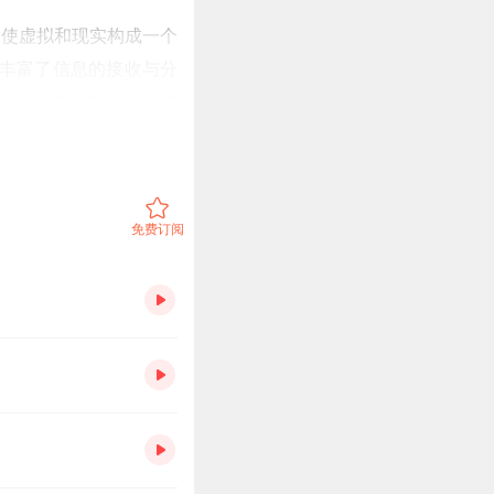
，使虚拟和现实构成一个
大丰富了信息的接收与分
感官的全方位拓展，必将
设备、网络硬件、软件算
拟现实等技术加速发展。
免费订阅
迁徙的虚拟世界。中华文
子以林妹妹的虚拟分身来
旧世界而复活于新世界的
于居庙堂之高的中国人而
建设数字经济、数字社
对于处江湖而远的中国人