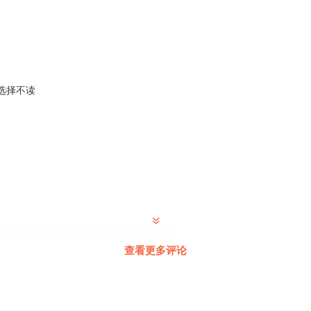
新生态会丰富人类既有的文化生活，但不会改变其作为现实文
间的资源和主体来自现实，必然深刻受到现实经济约束和价值
豹——无论是国内虚拟人领域率先打出名气的柳夜熙，还是国
》，都深刻烙上了本国文化和现实时代的双重印记。
选择不读
宙是数字科技与中国文化的有机结合—既是新一代信息技术革
点。在这个具有典型东方特色的数字灵境中，现实世界的经济
构，而虚拟世界在区块链、数字孪生、图形渲染等领域的前沿
世界。
元宇宙科技风。国之幸在科技强国，民之幸在美好生活。若干年
大V可以随便揣测的 这种文章有什么意义
石成金的我们，究竟想要从元宇宙里得到什么？是虚拟世界的
查看更多评论
景的触手可得？
是。
来，你到底是搞财经的还是搞文艺的，文章都把我写哭了。。。