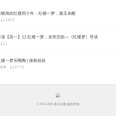
陈晓旭的红楼四十年：红楼一梦，黛玉未醒
3.91万
读【高一】11 红楼一梦，末世悲歌—《红楼梦》导读
2
楼一梦乐陶陶 | 保林叔叔
讲故事
5.77万
© 2014-
2026
喜马拉雅 版权所有