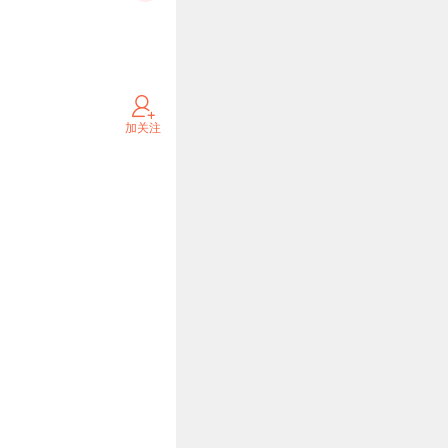
理机制在现有条件下难以
户在公有链上的资产交易
加关注
划纲要》明确提出以联盟
商区，依靠丰富内容和个
区，提供土地吸引用户投
来看，随着城市生态的逐
存量资产的水涨船高，最
社会经济影响力的不断加