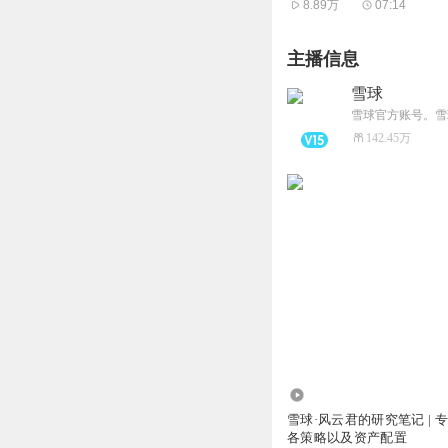
8.89万
07:14
础，而虚拟货币则可能
主播信息
其二，现实世界的社会
雪球
有效解决公平问题，最
雪球官方账号。雪
均保密且不可逆，其中
142.45万
链为重点发展区块链服
从用户角度来看，移动
性服务吸引人气，从而
资入住。用户拥有社区
静态来看，该模式自由
步繁荣，后进入开发区
终可能造成用户感受的
11.84万
雪球·风云君的研究笔记 | 
大，未来很可能需要引
各策略以及资产配置