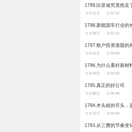
1799.比亚迪究竟抢
而言，在于通过数字科
9.21万
07:31
的生活、更加高效的工
最近的中国，有望见证
1798.新能源车行业
9.69万
07:41
三曰以灵化境
——中国
1797.散户投资港股
9.41万
08:06
仰一脉相承。当前有一
在经济体系、社会形态
1796.为什么看好新材
大架构依然是元宇宙的
9.40万
05:50
1795.真正的好公司
其一，构建虚拟世界的
9.90万
06:48
的繁荣最终必须有和现
资产确权后，货币是打
1794.木头姐的尽头，
安全的流通支付体系，
9.22万
04:56
拟货币由于预设的供给
1793.从三费的节奏
予主权货币属性。可