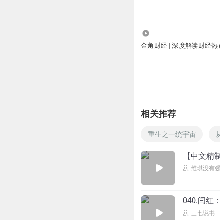
南衙刺史
广告贼多
273.30万
回复
2022-06-12
金角财经 | 深度解读财经热
相关推荐
重生之一统宇宙
【中文精制
维琪没有
040.闫
三七说书