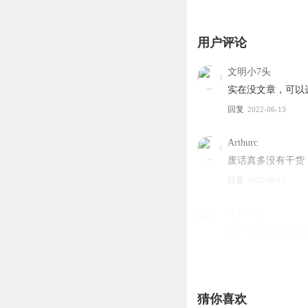
其三，虚拟世界产生的
源上来说，搭建虚拟空
用户评论
的发展情况就可管中窥
文明小7头
的《Half-Life
实在没文章，可以
回复
2022-06-13
综上所述，中国版元宇
文化重新崛起的战略支
Arthurc
仰是虚拟世界的底层架
废话真多没有干货
业链，并深刻改造现实
回复
2022-06-13
一曲红楼前世梦，两
小ING宇
元宇宙这种东西是
实，可以踏雪无痕、点
回复
2022-06-20
身临其境？还是万般风
机擎拾光
或许都是，又或许都不
猜你喜欢
小编你赶紧给我出