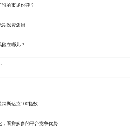
走了谁的市场份额？
技将时空从感官的束缚中解放出来，从而可以在虚实相间的元
作和更加沉浸的娱乐。
我们有理由相信，在当前百年不遇大变
数字灵境兴于科技立国，盛于超大市场，成于百花齐放。
的长期投资逻辑
版元宇宙是现实世界与虚拟世界的深度融合，两个世界的经济
的风险在哪儿？
种观点有失偏颇，那就是认为元宇宙最终会走向类似“绿洲”那
和文化信仰方面完全不同的虚拟文明。我们认为，在可预见的
料
基石，理由如下：
人、财、物来自现实，市场经济决定了上述资源投入必然要求
实相通的经济体系，而这个经济体系必然建立在现存体系的基础
通两个世界资源交换的关键。当前基于区块链技术搭建的虚拟
是纳斯达克100指数
却无法解决洗钱、逃税、投机等诸多问题。更令人担忧的是，
约束，天然充斥着可供投机的资产属性，很难有效的兼顾效率
变化，看拼多多的平台竞争优势
以预见，数字人民币、数字美元等主权货币及其支付体系可能依