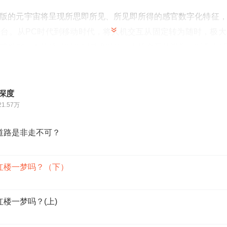
版的元宇宙将呈现所思即所见、所见即所得的感官数字化特征
台。从PC时代到移动时代，将人机交互从固定转为随时，极
式发展。
而从移动时代到灵境时代，人机交互从视觉、听觉向
数据，推动信息技术再获跨越式突破。这种突破将体现在交互
域，有助于云计算、大数据、物联网、区块链、人工智能、虚
一个多元化数字集合，内含海量封闭或开放生态。
深度
21.57万
版元宇宙是以数字科技重塑现实世界，而非再造一个可供人类
些道路是非走不可？
融影响，相对西方而言更加追求现世幸福，三生石上的绛珠仙
为本、虚拟为用的东方哲学。我们不会追求《阿凡达》里逃离
玩家》里放任现实世界败落而沉浸于虚拟“绿洲”。元宇宙对
是红楼一梦吗？（下）
息技术推动综合国力提升。
红楼一梦吗？(上)
要》所言，迎接数字时代的目的，在于推进网络强国建设，加快
化转型整体驱动生产方式、生活方式和治理方式变革；元宇宙