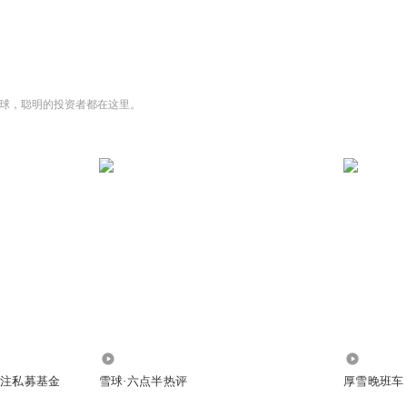
作为一种类黄金的数字资产辅助存在。
治理机制具有深刻的内在逻辑，所谓代码即法律的去中心化治
终可能会以某种形式与中心化机制并存。从监管角度来看，用
球，聪明的投资者都在这里。
违规违法的资产流动无法被有效监管和干涉，所以《十四五规
务平台和应用方案。
互联网时代的商业模式是流量为王，头部互联网企业如同诸多
为自己引流变现。而区块链视角下的元宇宙企业如同城市开发
的投票权和所有权，而企业则提供类似物业般基础服务。
平等且以人为本，合理分配了资源且实现了成员共治。但动态
的用户面临的边际开发成本越来越高，而早期的投资者则坐享
下降甚至社会财富分配的不均衡。由此可见，随着虚拟资产对
1978.84万
17.37万
专注私募基金
雪球·六点半热评
厚雪晚班车
入中心化的治理机制协同解决公平问题。