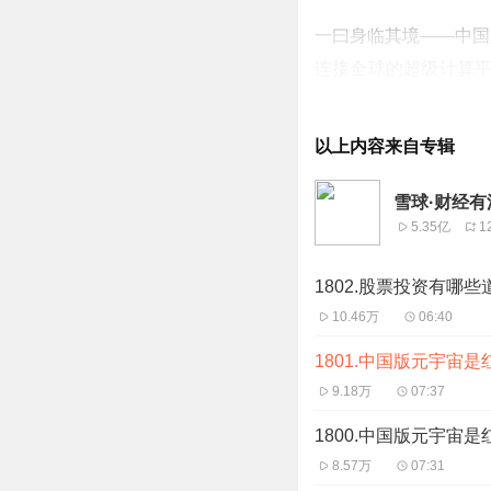
一曰身临其境
——中国
连接全球的超级计算平
发，是信息技术的跨越
指数级的增加人机互动
以上内容来自专辑
法和内容应用等几大领
未来中国版元宇宙将是
雪球·财经有
5.35亿
1
二曰数字科技
——中国
1802.股票投资有哪
明自古深受儒释道的交
10.46万
06:40
报恩，真切反映了现实
结局，更不会像《头号
1801.中国版元宇宙
言，在于利用新一代信
9.18万
07:37
1800.中国版元宇宙是
正如《十四五规划纲
8.57万
07:31
会、数字政府，以数字