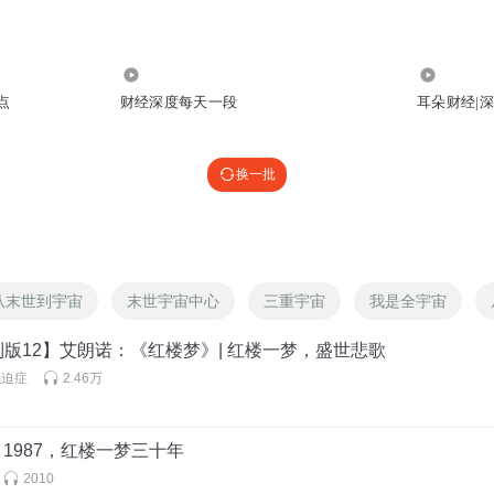
17.35万
93.41万
点
财经深度每天一段
耳朵财经|
换一批
从末世到宇宙
末世宇宙中心
三重宇宙
我是全宇宙
版12】艾朗诺：《红楼梦》| 红楼一梦，盛世悲歌
强迫症
2.46万
红：1987，红楼一梦三十年
2010