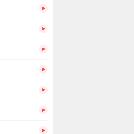
宇宙世界，享受更加便捷
局中，距离伟大复兴史上
体系、社会形态和文化信
样的虚拟世界，从而产生
未来，现实世界的上述三
现实回报，因此虚拟世界
上。在NFT技术给数字
货币，看似提供了更高效
基于区块链技术产生的虚
与公平，也不易被大国赋
然是虚拟世界运作的基