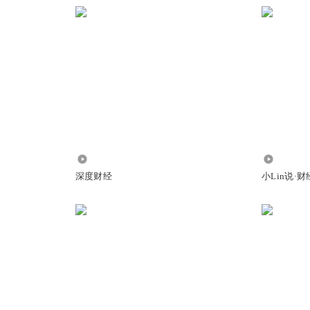
，世界却从未左右人心。亦或许，正如王阳明所言，吾心即宇
的那滴眼泪。
当我们在灵境时空中看尽世间繁华，真正想要的
——小轩窗，正梳妆，相顾无言惟有泪千行……
g jing”，听着好难受。
灵境中一梦。
1797
2500
深度财经
小Lin说·