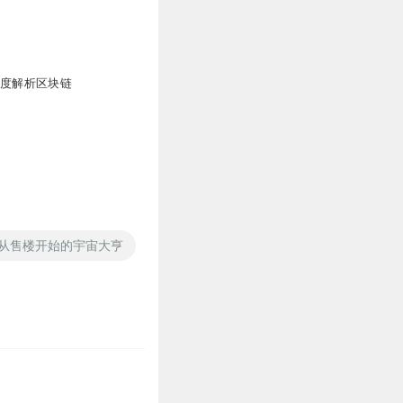
0
深度解析区块链
从售楼开始的宇宙大亨
宇宙全星传
宇宙战歌
宇宙之主