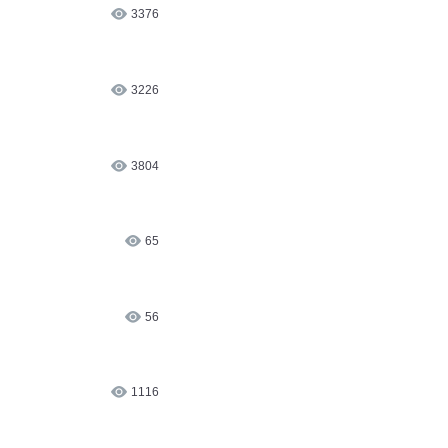
3277
3376
3226
3804
65