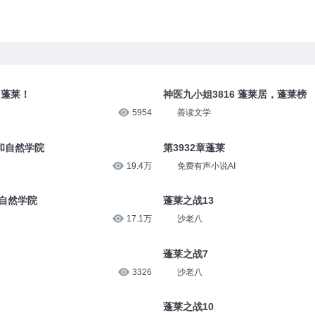
！蓬莱！
神医九小姐3816 蓬莱居，蓬莱榜
5954
善读文学
和自然学院
第3932章蓬莱
19.4万
免费有声小说AI
和自然学院
蓬莱之战13
17.1万
沙老八
蓬莱之战7