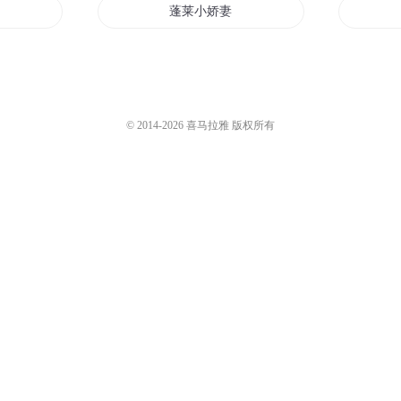
3429
沙老八
蓬莱之战5
64
江湖大哥故事大全
群龙之蓬莱功德
蓬莱小娇妻
蓬莱人的无限之旅
此去蓬莱
© 2014-
2026
喜马拉雅 版权所有
一剑一蓬莱