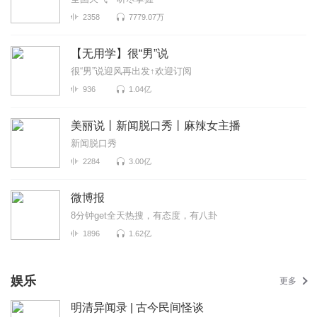
2358
7779.07万
【无用学】很“男”说
很“男”说迎风再出发↑欢迎订阅
936
1.04亿
美丽说丨新闻脱口秀丨麻辣女主播
新闻脱口秀
2284
3.00亿
微博报
8分钟get全天热搜，有态度，有八卦
1896
1.62亿
娱乐
更多
明清异闻录 | 古今民间怪谈