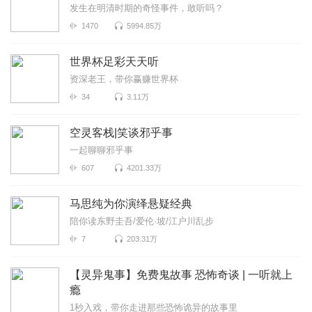
发生在明清时期的奇怪事件，敢听吗？
1470
5994.85万
世界杯足彩天天听
资深老王，带你赢赚世界杯
34
3.11万
空灵客栈|笑谈邪乎事
一起聊聊邪乎事
607
4201.33万
马思纯为你演绎悬疑经典
陪你读东野圭吾/爱伦·坡/江户川乱步
7
203.31万
【灵异鬼事】免费鬼故事 恐怖奇谈 | 一听就上
瘾
1秒入戏，带你走进那些恐怖诡异的故事里