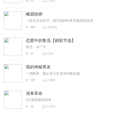
23
1.70万
峨眉祖师
一段丢失的岁月，因为他的到来而被彻底改变
984
34.87万
恋爱中的鲁迅【精彩节选】
鲁迅，许广平
13
5174
我的神秘男友
一觉醒来，她从美少女变成冷酷总裁
190
2.00万
清单革命
4大原则善用清单
18
6.72万