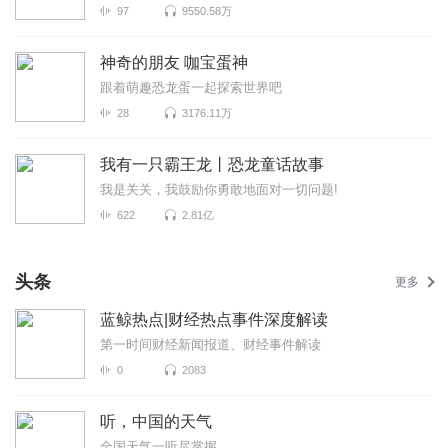
97
9550.58万
神奇的朋友 咖宝蛋神
跟着萌趣恐龙蛋一起探索世界吧
28
3176.11万
我有一只霸王龙丨恐龙童话故事
我是关关，我鼓励你勇敢地面对一切问题!
622
2.81亿
头条
更多
蓝鲸热点|财经热点事件深度解读
第一时间财经新闻报道、财经事件解读
0
2083
听，中国的天气
全国天气一听尽掌握