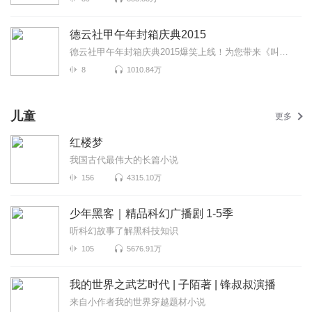
德云社甲午年封箱庆典2015
德云社甲午年封箱庆典2015爆笑上线！为您带来《叫卖图》《歪唱》《天天向上》等高能相声！各种爆笑包袱...
8
1010.84万
儿童
更多
红楼梦
我国古代最伟大的长篇小说
156
4315.10万
少年黑客｜精品科幻广播剧 1-5季
听科幻故事了解黑科技知识
105
5676.91万
我的世界之武艺时代 | 子陌著 | 锋叔叔演播
来自小作者我的世界穿越题材小说