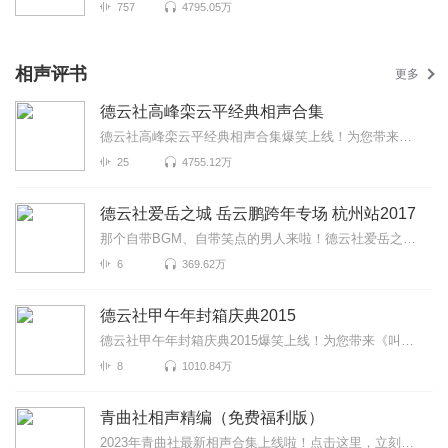
757
4795.05万
相声评书
更多
德云社高峰栾云平经典相声合集
德云社高峰栾云平经典相声合集爆笑上线！为您带来《面相》《口吐莲花》《舞台事故》等高能相声！各种爆...
25
4755.12万
德云社爱岳之城 岳云鹏跨年专场 杭州站2017
那个自带BGM、自带笑点的男人来啦！德云社爱岳之城岳云鹏跨年专场杭州站2017爆笑来袭！更有《学歌曲》...
6
369.62万
德云社甲午年封箱庆典2015
德云社甲午年封箱庆典2015爆笑上线！为您带来《叫卖图》《歪唱》《天天向上》等高能相声！各种爆笑包袱...
8
1010.84万
青曲社相声精编（免费福利版）
2023年青曲社最新相声合集上线啦！点击这里，立刻免费听>>>包袱不停，笑点密集，“既文艺又可爱”的青曲...