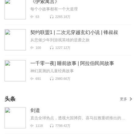
《伊索寓言》
每个小故事都有一个大道理
63
2265.18万
契约联盟1 | 二次元穿越玄幻小说 | 锋叔叔
从悲催少年到游戏英雄的逆袭之旅
100
1227.12万
一千零一夜| 睡前故事 | 阿拉伯民间故事
神幻莫测的儿童经典故事
691
2980.66万
头条
更多
剑道
直击全球热点，透视大国博弈。喜马拉雅重磅推出的国际热点时评节目，由《环球时报》执行副主编李剑主讲...
1118
7798.42万