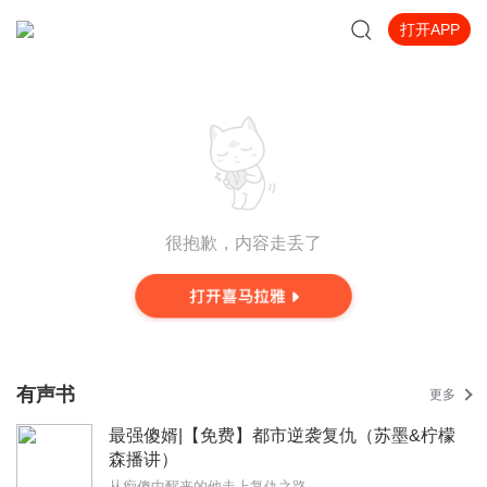
打开APP
很抱歉，内容走丢了
有声书
更多
最强傻婿|【免费】都市逆袭复仇（苏墨&柠檬
森播讲）
从痴傻中醒来的他走上复仇之路