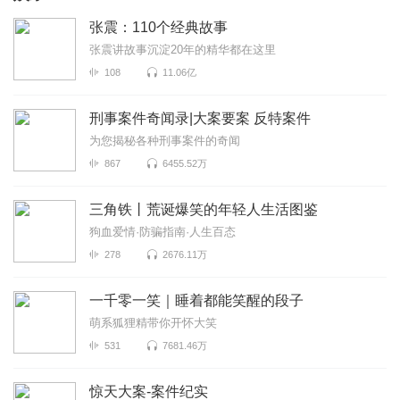
张震：110个经典故事
张震讲故事沉淀20年的精华都在这里
108
11.06亿
刑事案件奇闻录|大案要案 反特案件
为您揭秘各种刑事案件的奇闻
867
6455.52万
三角铁丨荒诞爆笑的年轻人生活图鉴
狗血爱情·防骗指南·人生百态
278
2676.11万
一千零一笑｜睡着都能笑醒的段子
萌系狐狸精带你开怀大笑
531
7681.46万
惊天大案-案件纪实