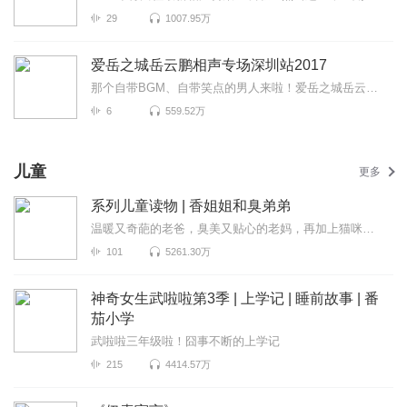
29
1007.95万
爱岳之城岳云鹏相声专场深圳站2017
那个自带BGM、自带笑点的男人来啦！爱岳之城岳云鹏相声专场深圳站2017爆笑来袭！更有《学歌曲》《学评书...
6
559.52万
儿童
更多
系列儿童读物 | 香姐姐和臭弟弟
温暖又奇葩的老爸，臭美又贴心的老妈，再加上猫咪乖仔，瞧这一家！
101
5261.30万
神奇女生武啦啦第3季 | 上学记 | 睡前故事 | 番
茄小学
武啦啦三年级啦！囧事不断的上学记
215
4414.57万