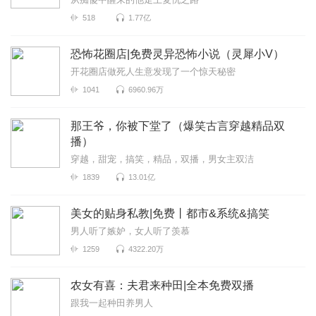
518
1.77亿
恐怖花圈店|免费灵异恐怖小说（灵犀小V）
开花圈店做死人生意发现了一个惊天秘密
1041
6960.96万
那王爷，你被下堂了（爆笑古言穿越精品双
播）
穿越，甜宠，搞笑，精品，双播，男女主双洁
1839
13.01亿
美女的贴身私教|免费丨都市&系统&搞笑
男人听了嫉妒，女人听了羡慕
1259
4322.20万
农女有喜：夫君来种田|全本免费双播
跟我一起种田养男人