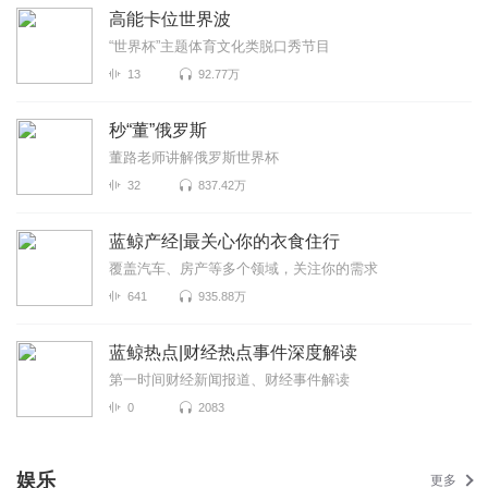
高能卡位世界波
“世界杯”主题体育文化类脱口秀节目
13
92.77万
秒“董”俄罗斯
董路老师讲解俄罗斯世界杯
32
837.42万
蓝鲸产经|最关心你的衣食住行
覆盖汽车、房产等多个领域，关注你的需求
641
935.88万
蓝鲸热点|财经热点事件深度解读
第一时间财经新闻报道、财经事件解读
0
2083
娱乐
更多