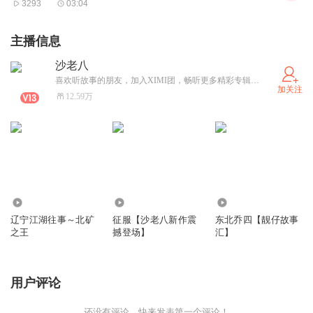
3293
03:04
主播信息
沙老八
喜欢听故事的朋友，加入XIMI团，畅听更多精彩专辑，每晚六点准时更新！
加关注
12.59万
128.36万
11.42万
1512.46万
辽宁江湖往事～北矿
征服【沙老八新作震
东北乔四【靓仔故事
之王
撼登场】
汇】
用户评论
还没有评论，快来发表第一个评论！