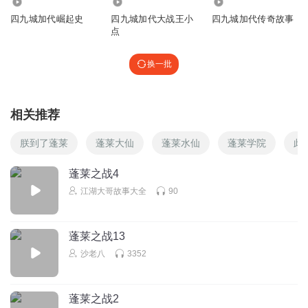
19.60万
1.09万
36.50万
四九城加代崛起史
四九城加代大战王小
四九城加代传奇故事
点
换一批
相关推荐
朕到了蓬莱
蓬莱大仙
蓬莱水仙
蓬莱学院
此
蓬莱之战4
江湖大哥故事大全
90
蓬莱之战13
沙老八
3352
蓬莱之战2