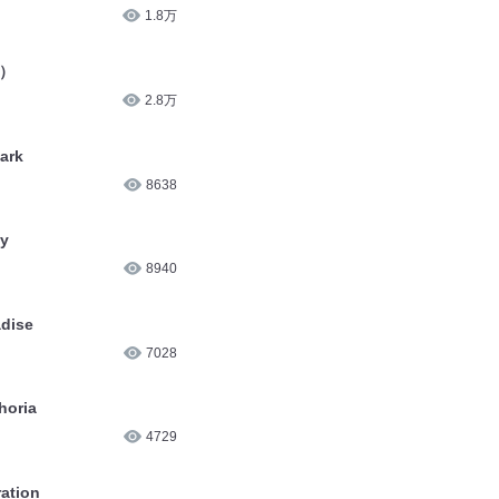
1.8万
）
2.8万
rk
8638
y
8940
ise
7028
ria
4729
tion