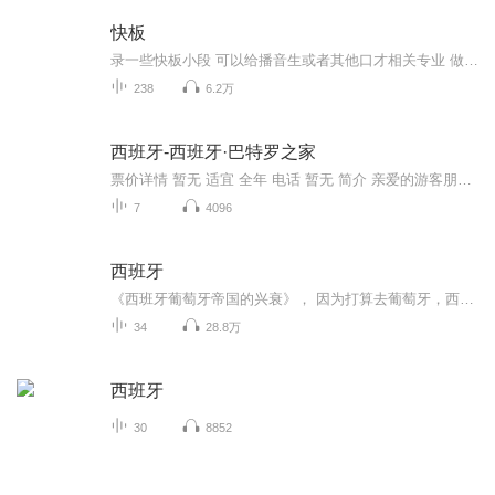
快板
录一些快板小段 可以给播音生或者其他口才相关专业 做一个参考 单段分开录的 特别适合想一点一点练习 每天一分钟
238
6.2万
西班牙-西班牙·巴特罗之家
票价详情 暂无 适宜 全年 电话 暂无 简介 亲爱的游客朋友，您现在看到的这栋外形标新立异的公寓楼就是巴特罗之家，这栋设计独特的楼是西班牙鬼才建筑师高迪创作成熟期的代表之作。 巴特罗之家位于巴塞罗那市中心著名的不和谐街区，埃克萨潘区的加西亚大街43号。整栋楼的外墙面贴着彩色的马赛克、屋顶的样子酷似龙鳞，处处充满了魔幻色彩。准确的说，巴特罗之家是高迪于1905年到1907年间对原建筑进行的彻底翻修而来的。翻修后的巴特罗之家，完全呈现出一派高迪式的大自然魔幻色彩。它还于2005年入选世界文化遗产名录。 巴特罗之家是由当时经营大型纺织公司的蓝领巴特罗出资建造的，现在仍然有巴特罗的后人居住在里面。因为负担不起整座公寓昂贵的支出，后人们将这所公寓的一层、部分二层的房间、顶层和两个阁楼开放，供游人参观，再用门票的收入养护这所宝贵的遗产。 由于每天来这里参观的游客众多，因此尽可能早点来排队买票。否则您就可能浪费30-40分钟的排队时间。当然，在排队的过程中您也不要浪费欣赏这座伟大建筑的机会。您可以看到淡雅的马赛克外墙很像爬满墙上的串串植物。铁艺的凉台、石头的窗框、膝盖骨一样支撑的柱子，都像是被高迪灵巧的双手，跟捏泥巴似地捏出来的。使劲仰着脖子往上看，您可以看到每一个局部、每一个角度都是不同的。 我的讲解就先到这里了，您可以和很多游客一样，在进门游览前先和这座有名的建筑合影留念。我们一会儿再见。 音频来源于链景旅行
7
4096
西班牙
《西班牙葡萄牙帝国的兴衰》， 因为打算去葡萄牙，西班牙旅行，于是对这两个国家的历史产生了浓厚兴趣。一开始找到一本《西班牙史》，结果翻译烂到令人发指的地步。好不容易找到这本书，总算是认真读完了。作者虽然未能详述与这两个国家相关的欧洲历史，但交代清楚了地理大发现时，这两个国家的崛起，更难能可贵的是作者不断提醒国人要对这样的蕞尔小国能成为当时的超级帝国做出思考，对比我们国家的历史发展做出深刻的思考。推荐这本书给大家!...
34
28.8万
西班牙
30
8852