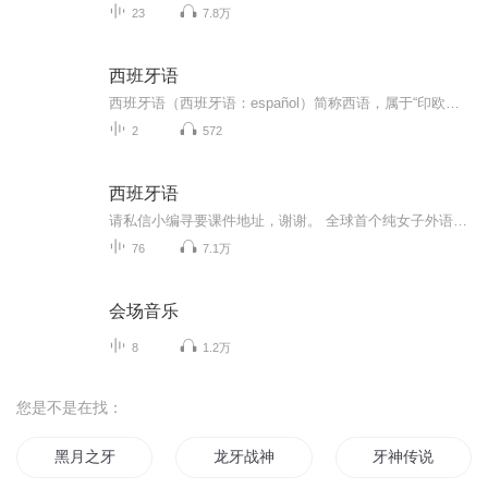
23
7.8万
西班牙语
西班牙语（西班牙语：español）简称西语，属于“印欧语系-罗曼语族-西罗曼语支”。按照第一语言使用者数量排名，约有4.06亿人作为母语使用，为世界第二大语言，仅次于汉语。总计使用者将近4.95亿人，语言总使用人数之排名为世界第五（2014年6月）。在七大...
2
572
西班牙语
请私信小编寻要课件地址，谢谢。 全球首个纯女子外语教学及交流的公益组织 教授语种：英法德西意葡俄日韩粤和古文，还有音频剪辑和声乐课 线上课程：YY频道 361836工作邮箱：ila_les@163.com 欢迎大家来学习~刷刷头像二维码马上关注我们的课表吧！
76
7.1万
会场音乐
8
1.2万
您是不是在找：
黑月之牙
龙牙战神
牙神传说