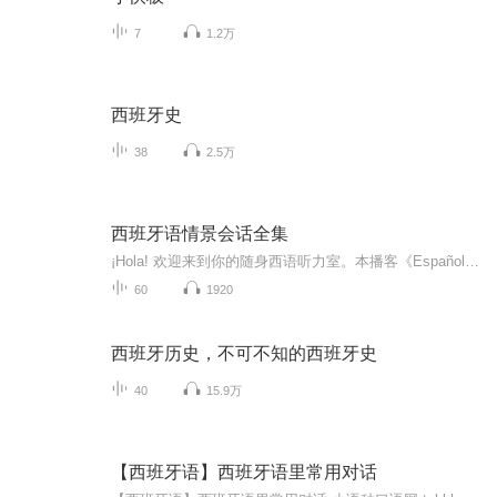
7
1.2万
西班牙史
38
2.5万
西班牙语情景会话全集
¡Hola! 欢迎来到你的随身西语听力室。本播客《Español Cotidiano》正在持续更新中，专为西语初学者和爱好者打造。我们不教晦涩的语法，只讲当地人每天都在用的地道表达。☕ 场景全覆盖：从“机场过关”、“餐厅点餐”到“板鸭（西班牙）逛街”、“拉美砍...
60
1920
西班牙历史，不可不知的西班牙史
40
15.9万
【西班牙语】西班牙语里常用对话