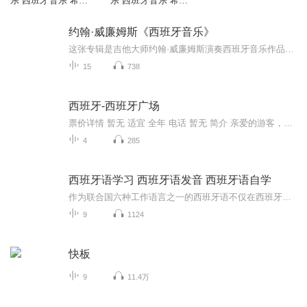
乐 西班牙音乐 希腊
乐 西班牙音乐 希腊
音乐-4
音乐-3
约翰·威廉姆斯《西班牙音乐》
这张专辑是吉他大师约翰·威廉姆斯演奏西班牙音乐作品。他演奏的音色高贵、气质典雅，又不乏西班牙式的热情。无论是阿尔班尼兹的《探戈舞曲》、法拉的《渔歌》、托罗瓦《草莓》，或葛拉纳多斯的《戈雅的美女》等，他都能以真率情感娓娓述说音乐中蕴含的有...
15
738
西班牙-西班牙广场
票价详情 暂无 适宜 全年 电话 暂无 简介 亲爱的游客，生活中我们去过的广场有很多，我想像西班牙广场这样美丽的广场您应该是第一次见，接下来将由我就带您一起参观游览西班牙广场。 西班牙广场位于意大利罗马三一教堂所在的山丘下， 建筑师为德桑蒂斯和斯佩基，此广场则是以登上教堂的西班牙阶梯而闻名。 西班牙广场上的咖啡馆是济慈、拜伦、雪莱等文人最爱去的场所，特别是罗马最古老的咖啡馆Cafe Greco，不但为英国诗人聚集之处，各地的艺术家也常在此一展长才，如意大利雕刻家卡诺瓦、丹麦雕刻家杜巴森，作家易卜生、戈果里，此外意大利人所崇拜的大文豪哥德，其名作《塔里夫斯的公主》就是在此完成的。由于附近艺术家云集，通往波波洛广场的巴布诺街也被誉为罗马艺术家气息最浓厚的街道，据说该街上有许多电影演员都在此购屋居住呢。广场中央还有巴洛克式的建筑巨匠贝尼尼所设计的喷水池，是夏日年轻人的避暑胜地。 好了，西班牙广场就为您介绍到这儿了，咱们接下来就一起走进广场参观吧。 音频来源于链景旅行
4
285
西班牙语学习 西班牙语发音 西班牙语自学
作为联合国六种工作语言之一的西班牙语不仅在西班牙，在世界其它地区也较为普遍的被使用：在拉丁美洲（除巴西和海地外）的十九个国家中使用；美国有四个州也使用西班牙语作为常用语言，有自己的西语之声、电视台、报刊、杂志等；亚洲的菲律宾也部分地使用...
9
1124
快板
9
11.4万