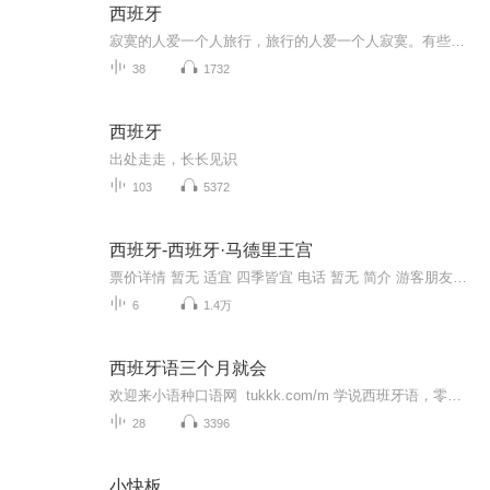
西班牙
寂寞的人爱一个人旅行，旅行的人爱一个人寂寞。有些事情，现在不做，就再也不会去做了。
38
1732
西班牙
出处走走，长长见识
103
5372
西班牙-西班牙·马德里王宫
票价详情 暂无 适宜 四季皆宜 电话 暂无 简介 游客朋友，您好，今天我们将要游览的是欧洲第三大皇宫马德里王宫，它是仅次于凡尔赛宫及维也纳宫的皇宫，让我们一起去参观一下吧。 马德里王宫建于十八世纪中叶加尔罗斯三世时期，是波旁王朝代表性的文化遗迹，其豪华壮丽程度，在欧洲各国皇宫中也是数一数二的。内墙上的刺绣壁画及天花板的绘画都经常维修，保存情况相当好。 马德里王宫建在曼萨莱斯河左岸的山岗上，它是世界上保存最完整而且最精美的宫殿之一。皇宫建于1738年，26年后才完工。马德里王宫的建筑融合了西班牙传统王室建筑风格和巴洛克建筑风格，整体呈正方形，由白色花岗岩筑成，外观具有卢浮宫的建筑美，内部装潢是意大利式的，整个宫殿豪华绝伦。里面藏有无数的金银器皿和珍宝级的绘画、瓷器、皮货、壁毯、乐器及其他皇室用品。现在马德里王宫已被辟为博物院，专供游人参观。 王宫是马德里最精美的建筑，也是世界保存最完好的宫殿之一。整座宫殿非常宏伟，内部共有两千多间房间，供游客参观的仅五十间左右。最值得留意欣赏的是王宫收藏的由斯特拉迪瓦里家族制作的5把小提琴，斯特拉迪瓦里被认为是历史上最伟大的弦乐器制造师，这些小提琴至今仍被在很多重要的音乐会上使用。 如今的王室并不居住在这里，而是住在郊外较小的萨尔苏埃拉宫。不过，马德里王宫仍被用于国事活动，当进行国事活动时王宫就会临时关闭。我的讲解马上就要结束了，祝您旅行愉快，我们下个景点再见。 音频来源于链景旅行
6
1.4万
西班牙语三个月就会
欢迎来小语种口语网 tukkk.com/m 学说西班牙语，零基础学习说西班牙语。由西班牙播音员朗读，内容全部是简单的西班牙语日常用语短句和单词。您不用学习西班牙语语法就可以说出西班牙语。学习方式：声音按钮+西班牙语+汉语，反复点击声音按钮，将西班牙语句子背下来。学习后您可以与西班牙语人和南美人自由交流。小语种口语网，外文原文+中文译文+声音按钮。反复点击声音按钮，进行模仿。您一分钟就能学会。其55种语言有法语 德语 西班牙语 意大利语 葡萄牙语 挪威语 芬兰语 克罗地亚语 ...
28
3396
小快板