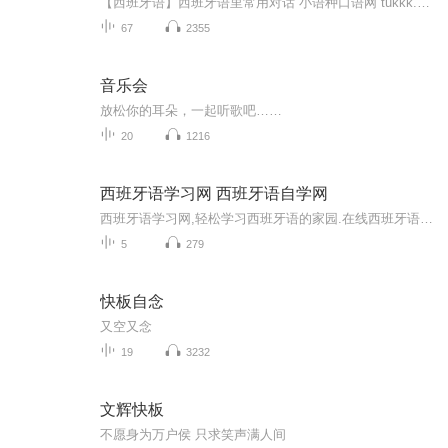
【西班牙语】西班牙语里常用对话 小语种口语网 tukkk.com
67
2355
音乐会
放松你的耳朵，一起听歌吧……
20
1216
西班牙语学习网 西班牙语自学网
西班牙语学习网,轻松学习西班牙语的家园.在线西班牙语学习网,西班牙语听力,西班牙语口语,西班牙语词汇,西班牙语视频,供您免费学习
5
279
快板自念
又空又念
19
3232
文辉快板
不愿身为万户侯 只求笑声满人间