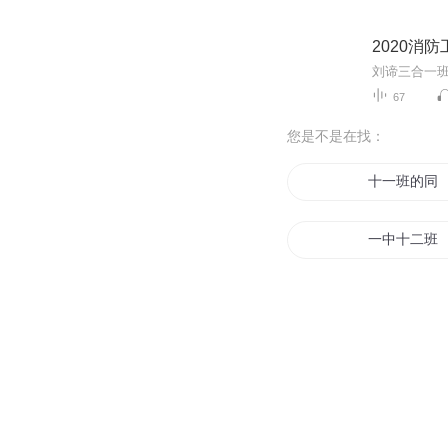
2020消
刘谛三合一班 
67
您是不是在找：
十一班的同
一中十二班
十二班列传
班上只有我
初中班长日