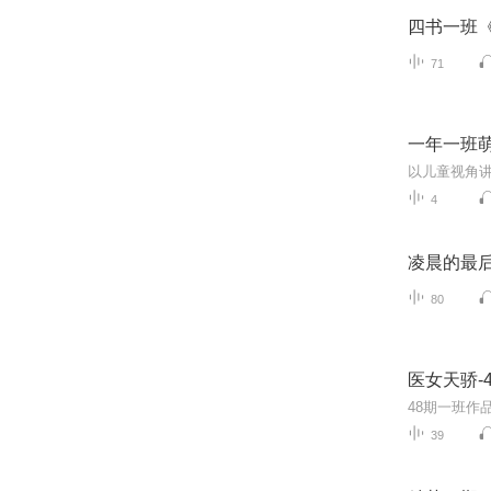
四书一班
71
一年一班
4
凌晨的最
80
医女天骄-
39