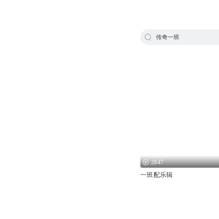
传奇一班
2847
一班配乐辑