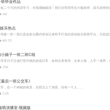
一班毕业作品
132
| 娱乐热点
601.7万
门小娘子一班二班C组
把寻常日子过成打怪升级的游戏日常，各种兵来将挡，水来土掩，入手一渣男，
1701
《最后一班公交车》
交车，在一个神秘的夜里，全部沉入了湖底，却有一个人……
7.2万
瑞萌演播室-视频版