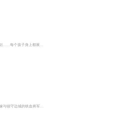
以儿童视角讲述温情校园故事，黑泽的莽撞、热情，阿进的温暖和懦弱，小岛的好学与小尖刻……每个孩子身上都展现出了多面性。小读者能从书中人物身上感受到成长的魅力。作者以温和、温情的笔法，把童心童趣一一展现给我们看，契合当下流行的慢成长主题，一...
48期一班作品边城风沙卷，良缘自天降！无父无母的十七岁医女夏瑶，为救病重姥姥，自荐嫁与镇守边城的铁血将军裴弘毅，一场荒唐婚事，竟牵出满世柔情。她身怀神医绝技，银针能止血，妙方能救命，在军营中力挽狂澜，为他疗伤续命；他是顶天立地的大将军，铁...