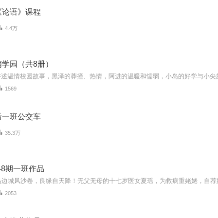
《论语》课程
4.4万
萌学园（共8册）
1569
后一班公交车
35.3万
48期一班作品
2053