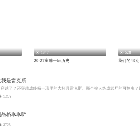
1347
528
20-21童馨一班历史
我们的43
之我是雷克斯
1.2万
利品格乖乖听
3723