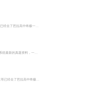
“唉，在这里学这些小学二年级的东西真的很无聊了啊。我什么时候才能见到汪大东啊！大哥已经去了芭拉高中终极一班。终极一班一的剧情要开始了。看来是赶不上了。”一家别墅的天台上，一个身穿华服，手拿一把火红色折扇的小男孩在惆怅之中。他叫王炎，如今...
如果要系统的学习相关记忆宫殿记忆消防考点的方法，通过思维导图梳理消防教材知识点，系统最新的真题资料，一次通过考试，请添加老师v：473724048 【效果看得见】学完一节课，马上记住这节的所有知识点！ 【音频和视频一起发出来的，你点击专辑的视频就能看到。】观看视频效果更佳！ 注意：本专辑内容是主要是消防工程师教材精讲内容，目的是帮助各位消防工程师快速学习相关知识点，快速通过考试。 为什么有的人随便学学就能...
“唉，在这里学这些小学二年级的东西真的很无聊了啊。我什么时候才能见到汪大东啊！大哥已经去了芭拉高中终极一班。终极一班一的剧情要开始了。看来是赶不上了。” 一家别墅的天台上，一个身穿华服，手拿一把火红色折扇的小男孩在惆怅之中。他...