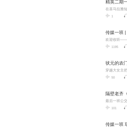
精英二期
1
传媒一班 
1195
状元的农
穿越大女主
50
隔壁老齐
最后一班公
101
传媒一班 