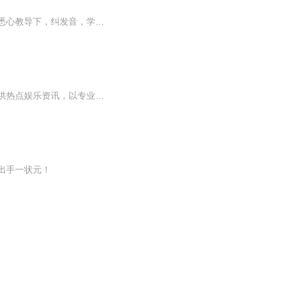
在喜马拉雅短短二个月的培训学习，令我感触颇深！我们全班同学在大咖老师，喜马老师的悉心教导下，纠发音，学说话，找感觉，学演播，我们不仅收获了成长，也收获了友谊！ 此作品是我们班主任～木木老师和全体学员用心演绎的毕业作品，希望大家喜欢！
欢迎收听——传媒一班！我们是由多位圈内资深记者联手打造的原创娱乐新闻平台，为您提供热点娱乐资讯，以专业视角解读娱乐圈，呈现更深入的一面。在这里，传媒一班致力于汇聚有情怀、有温度的娱乐杂谈，让您体验独特的阅读乐趣。立即订阅，不仅捕捉每一份...
出手一状元！