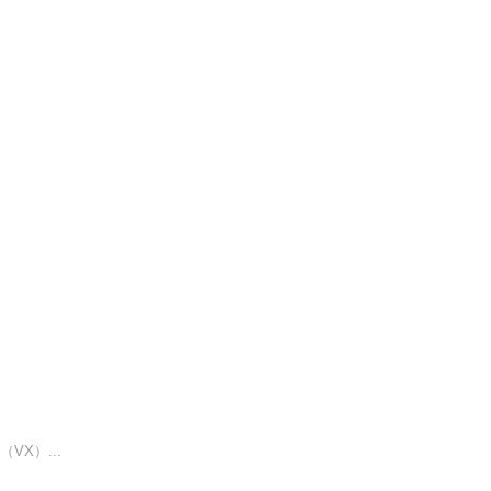
VX）...