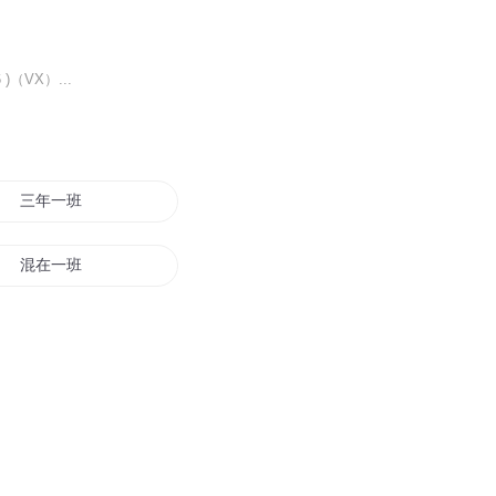
（VX）...
三年一班
混在一班
第一仙班传人
同班的你
回归仙班