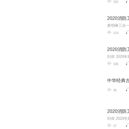
162
2020消
黄明峰三合一
114
2020消
刘谛 202
106
中华经典
36
2020消
刘谛 2020
27