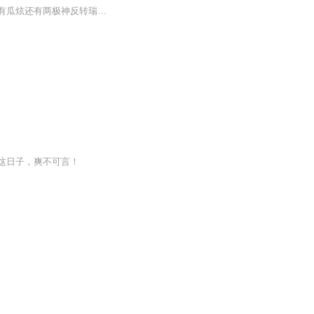
全网娱乐热搜每日新鲜大瓜只听当然不过瘾瑞萌视频全给你图片现场！视频石锤！不仅天天有瓜炫还有两极神反转瑞萌提醒您：欢乐做猹，理性吃瓜！*文稿及图片来自专辑《传媒一班》：https://www.ximalaya.com/album/69652724
这日子，爽不可言！