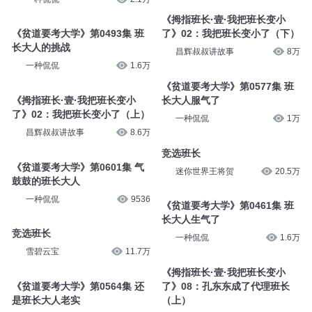
《拇指班长·壹·我把班长变小
《贫道要考大学》第0493集 班
了》02：我把班长变小了（下）
长大人的挑战
昌辉叔叔讲故事
8万
一种侃侃
1.6万
《贫道要考大学》第0577集 班
《拇指班长·壹·我把班长变小
长大人服气了
了》02：我把班长变小了（上）
一种侃侃
1万
昌辉叔叔讲故事
8.6万
竞选班长
《贫道要考大学》第0601集 气
迷你世界王将贺
20.5万
鼓鼓的班长大人
一种侃侃
9536
《贫道要考大学》第0461集 班
长大人生气了
竞选班长
一种侃侃
1.6万
雪碧云宝
11.7万
《拇指班长·壹·我把班长变小
《贫道要考大学》第0564集 还
了》08：孔东东成了代理班长
是班长大人老实
（上）