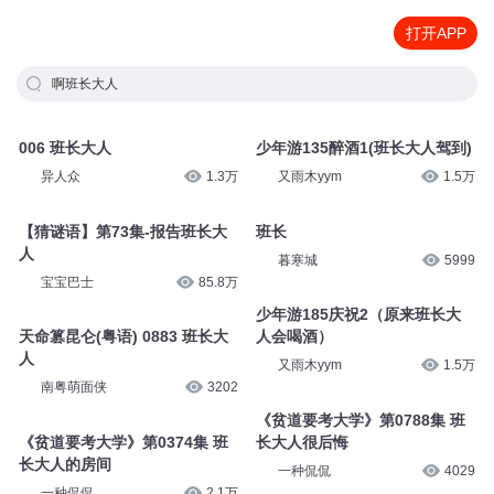
打开APP
啊班长大人
006 班长大人
少年游135醉酒1(班长大人驾到)
异人众
1.3万
又雨木yym
1.5万
【猜谜语】第73集-报告班长大
班长
人
暮寒城
5999
宝宝巴士
85.8万
少年游185庆祝2（原来班长大
天命篡昆仑(粤语) 0883 班长大
人会喝酒）
人
又雨木yym
1.5万
南粤萌面侠
3202
《贫道要考大学》第0788集 班
《贫道要考大学》第0374集 班
长大人很后悔
长大人的房间
一种侃侃
4029
一种侃侃
2.1万