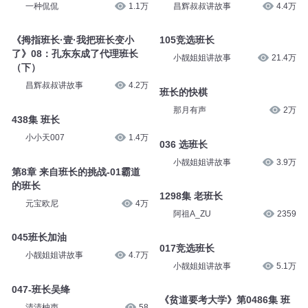
一种侃侃
1.1万
昌辉叔叔讲故事
4.4万
《拇指班长·壹·我把班长变小
105竞选班长
了》08：孔东东成了代理班长
小靓姐姐讲故事
21.4万
（下）
昌辉叔叔讲故事
4.2万
班长的快棋
那月有声
2万
438集 班长
小小天007
1.4万
036 选班长
小靓姐姐讲故事
3.9万
第8章 来自班长的挑战-01霸道
的班长
1298集 老班长
元宝欧尼
4万
阿祖A_ZU
2359
045班长加油
017竞选班长
小靓姐姐讲故事
4.7万
小靓姐姐讲故事
5.1万
047-班长吴绛
《贫道要考大学》第0486集 班
清清柚声
58