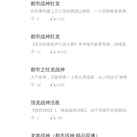
都市战神狂龙
在距离华夏上万公里的西漠山坳里，一个背影略显单薄的年轻男人站立于此。他肩膀扛着两杠四星，背影显的有些寂寥。此时，他目光阴沉盯着东方的方向。刘凌云，华夏最年轻的少将！
6
3.3万
都市战神狂龙
【喜马拉雅有声小说大赛】本专辑为参赛专辑，持续更新六天后7月20日进行结果公示。（订阅/评论/播放/分享会给您喜爱的主播增加票数哦）【内容简介】下属死于非命，他龙驭都市。在报仇雪恨后，意外发现了隐藏于都市中的阴谋！究竟下属是死于女人之手，还是...
17
40.6万
都市之狂龙战神
大千世界，万族争锋！上有九霄道庭，在人间设立“神将府”，秉承天道意志，巡狩人间；下有九幽魔门，为地下皇朝，散播魔道教义，主宰死亡……一个被视为“天弃之体”的少年，得远古传承，不跪那无情苍天，不拜那冰冷神佛，浴血而行，踏碎灵宵！吾道，即是公道，亦是天道！
54
9.6万
强龙战神沈夜
【收听须知】1、强龙战神沈夜2、由于音频节目更新的比较慢，如想快速阅读小说文字版的全部章节，请在微信中搜索公/众/号【黑葡萄文学】，关注后，并在公/众/号中回复：【604】，便可快速阅读小说文字版全集。（注意：需要在公/众/号中回复才有效哦）
2
135
龙将战神（都市战神 精品双播）