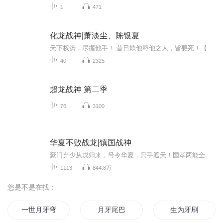
1
471
化龙战神|萧淡尘、陈银夏
天下权势，尽握他手！ 昔日欺他辱他之人，皆要死！【内容简介】: 十年血雨，征战四方，搅动风云，九天化龙！一代战神萧淡尘，回归都市！天下权势，尽握他手！ 昔日欺他辱他之人，皆要死！【书名】：化龙战神【主角】：萧淡尘、陈银夏 【收听须知】亲爱的听众朋友们，由于音频节目更新的比较慢，如想快速阅读小说全部章节，请在/微/信/中/搜/索/公/众/号【异能文库】，关/注并回/复数/字【705】便可快速阅读小说文字版全集。（注意：需要在/公/众/号/中/回/复才有效哦）
40
2325
超龙战神 第二季
76
3100
华夏不败战龙|镇国战神
豪门弃少从戎归来，号令华夏，只手遮天！国孝两能全，老婆和女儿，由我亲自守护！【作者简介】李某人、神起网签约作者。【主播简介】清尘、全声线男cv，旁白主役作品全平台播放量破亿！代表作《斗罗大陆》《民国奇人》《科幻世界》烟奴奴、配音演员 。代表...
1113
844.8万
您是不是在找：
一世月牙弯
月牙尾巴
生为牙刷