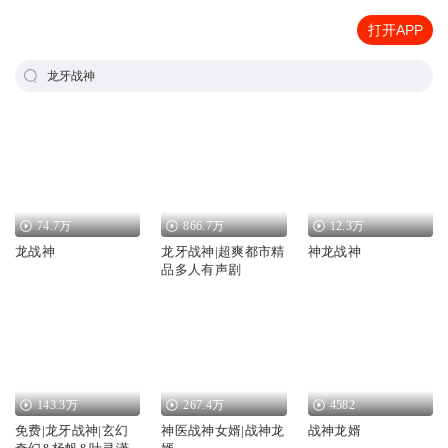
打开APP
龙牙战神
74.7万
866.7万
12.3万
龙战神
龙牙战神|超爽都市精
神龙战神
品多人有声剧
143.3万
267.4万
4582
免费|龙牙战神|玄幻
神医战神女婿|战神龙
战神龙婿