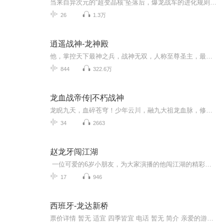
当来自异次元的“超变晶核”坠落后，爆龙战车的进化规则被彻底改写。心奇的搭档战车意外融合晶核，开启了能够进行多重形态瞬时切换的“超变战神”模式。然而，晶核的力量也引来了多元宇宙的强敌。面对层出不穷的奇异战车，心奇必须精通“战术变形”，在闪...
26
1.3万
逍遥战神-龙神殿
他，掌控天下最神之兵，战神无双，人称至尊圣主，最神秘的组织【龙神殿】之主，生而为王，注定荣光闪耀。而今，因昔日……解甲归田，只为博美人一笑。圣主降临，天下跪服，龙神降临，风云变色作者简介：王二绵，网络小说作者主播简介：钧浩，有声小说配音...
844
322.6万
龙血战帝传|不朽战神
龙睨九天，血碎苍穹！少年云川，融九大祖龙血脉，修天地无极之道，战场封神！家族被灭，至亲受辱，战神一怒滔天！人道不公，我便斩人！天道不公，我便诛天！
34
2663
赵龙牙闯江湖
一位可爱的6岁小朋友，为大家演播的他闯江湖的精彩故事！
17
946
西班牙-龙达新桥
票价详情 暂无 适宜 四季皆宜 电话 暂无 简介 亲爱的游客朋友，现在我们来到的是龙达，这里被誉为“最适合私奔的城市”，而且这里有西班牙出镜率最高的景点之一 -----龙达新桥，让我带您一起去看看吧。 龙达位于西班牙南部马拉加省北部，这座悬崖边的白色...