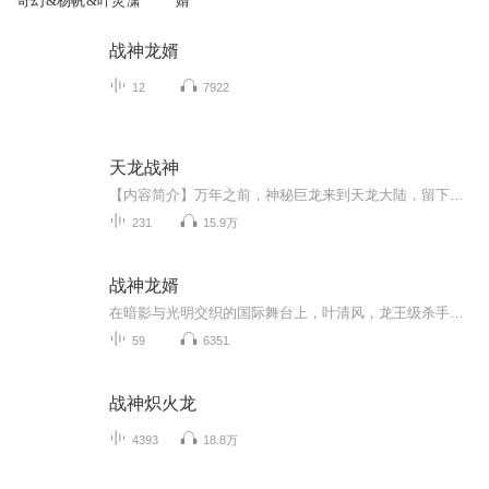
奇幻&杨帆&叶灵潇
婿
战神龙婿
12
7922
天龙战神
【内容简介】万年之前，神秘巨龙来到天龙大陆，留下诸多秘密。万年之后，少年江枫得战神重生，历经磨砺，终于走上大陆强者之路！上天入地诛杀诸天万界神魔，吞噬山海王者横行无疆！【作者/主播简介】作者：楚江风雪，网络小说作家。主播：声刻时光工作室【...
231
15.9万
战神龙婿
在暗影与光明交织的国际舞台上，叶清风，龙王级杀手，以其无双战力引领着炎龙佣兵团，横扫地下组织。然而，一场与血狼佣兵团的生死对决，不仅让他痛失战友，更让挚友铁子命悬一线。为了救赎，他踏上归途，回到十五年前的华城，却意外卷入林家与王家的恩怨...
59
6351
战神炽火龙
4393
18.8万