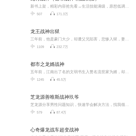
新书上架，精彩内容抢先看→生活技能满级，原想低调度日，你们整天叫我大佬干什么！夜班司机惊天后续，深夜地铁惊悚来袭！大家都喜欢↓↓↓全球恐怖降临，在妖魔复苏的世界变强！当上夜班司机，惊悚发现原来这辆车开往鬼门关！神秘风水师的日常：安居落宅...
507
171.3万
龙王战神出狱
三年前，他是豪门大少，却遭父兄陷害，悲惨入狱，妻子为他受苦。 三年后，他是无双战神，权财滔天，一声令下，十万将士戍边杀敌。 “这一次，我不会让你受半分委屈。”他牵起她的手，此刻便是天下无双。
1109
232.7万
都市之龙婿战神
五年前，江南出了名的文弱书生入赘名流世家为婿，却最终替罪入狱，沦为一方笑柄；五年后，北冥边关，九棺送葬，书生一战定天下。天王卸甲归田，却发现亲人多年来一直受辱，妻子住狗窝，受尽欺凌侮辱......每天更新三集，和你分享听书的快乐。
1245
45.5万
芝龙源善唯斯战神玖爷
芝龙源分享男性问题知识，快速学会解决方法，找我领取 \/：wyaonn
579
87.4万
心奇爆龙战车超变战神