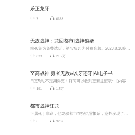
乐正龙牙
7
6368
无敌战神：龙回都市|战神狼婿
前46集为免费试听，第47集起为付费音频。2023.8.10晚20:00后开始收费；0.2元/集，会员免费收听；日更5集，不定时爆更，多多评论订阅可加更哦~内容简介：“贲儿，民不与官斗……你是我这一门唯一的希望，虽非我儿，胜似血亲，万不可义气用事。”十年前，师...
833
21.2万
至高战神|勇者无敌&以牙还牙|AI电子书
日更5集,不定期爆更！订阅可以收到更新提醒哦~【内容简介】： 至高战神载誉归来,报父仇,护爱妻,横扫一切魑魅魍魉。【作者简介】：日出江花,网络小说作家,作品《至高战神》,欢迎阅读！ 【主播介绍】：点众de电子书：我是点众de电子书的AI主播,更新稳定,为您...
191
1.5万
都市战神狂龙
下属死于非命，他龙驭都市在报仇雪恨后，意外发现了隐藏于都市中的阴谋！究竟下属是死于女人之手，还是死于一场浩劫。
6
3267