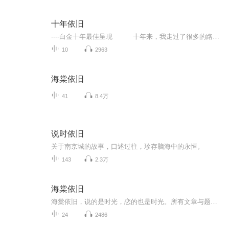
十年依旧
----白金十年最佳呈现 十年来，我走过了很多的路和桥，看过了很多的花和树，也经历了很多的曲折和感悟，《十年依旧》这张专辑浓缩了我十年间的百转千回，不屈不挠，依然砥砺前行的艺术之路。此专辑由河南恒星科技股份有限公司荣誉出品，巩义声之韵录音棚精心制作，在创作风格上延续了浓郁的古风民谣格调，拨转揉捻间演绎出当前最具震撼力的心灵共鸣。在演唱方面，把传统戏曲的唱腔和流行唱法进行杂糅，展现出别具风味的音色盛宴。编曲则是采用了二胡、笛子、洞...
10
2963
海棠依旧
41
8.4万
说时依旧
关于南京城的故事，口述过往，珍存脑海中的永恒。
143
2.3万
海棠依旧
海棠依旧，说的是时光，恋的也是时光。所有文章与题材都源于主播求学、旅游与生活经历，记录了高中、大学和社会工作，从一个挥斥方遒的学子向步入社会工作的青年演变，专辑里包裹着亲情、爱情与友情，从青春叛逆，再到世事如常；从温文尔雅，再到“开车”司机。从前的自己，与女生对话都会脸红，讲台上说话都结结巴巴。现在的自己，演讲、路演、主持什么都会，并愿意为每一个舞台拼尽全力，展示风采。后来的自己，沉熟稳重，又归于平凡，平凡却不平庸。什么改变了我，是经历，是字里行间我备好的美酒与故事，期待您的聆听~
24
2486