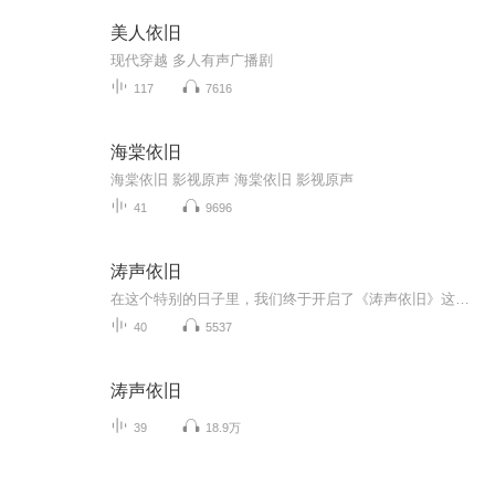
美人依旧
现代穿越 多人有声广播剧
117
7616
海棠依旧
海棠依旧 影视原声 海棠依旧 影视原声
41
9696
涛声依旧
在这个特别的日子里，我们终于开启了《涛声依旧》这个全新的旅程。从今天起，我会在这里和你分享那些让我着迷的电影、电视剧，还有那些值得反复品味的经典书籍。每一期，我们都会像在茶馆里一样，坐下来，泡一杯茶，聊聊那些有趣的故事，分享一些温暖的时...
40
5537
涛声依旧
39
18.9万