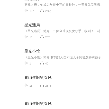
穿越大唐，你成为年仅十三的皇长孙，一开局就看到亲爹这个太子要被废除，我直接在大殿上开麦质问李世民：凭什么废了我爹！李象此刻也是紧张到了极点，他当然知道这样公然问责皇帝在封建社会是死罪，但他必须得这么做，因为他别无选择。
137
2.9万
星光迷局
《星光迷局》简介十五位全球顶级女歌手，收到了一封没有署名的神秘邀请函。从机场寻找房卡的第一步开始，她们便踏入了一场前所未有的真人实境生存游戏——规则怪谈综艺《星光迷局》。没有剧本，没有淘汰，唯有积分与成就构成的残酷天平。违反系统规则，扣...
10
287
星光小馆
《星光小馆》简介 林妈妈为自闭症儿子阿哲及特殊孩子，倾尽积蓄租店创办“星光小馆”，遭家长质疑、亲戚反对与房东涨租施压。困境中，小宇妈妈携钱与孩子练摆盘的碗伸出援手。最终小馆站稳脚跟，阿哲、小宇等孩子用认真获认可，微光汇聚照亮彼此。
1
40
青山依旧笑春风
15
2878
青山依旧笑春风