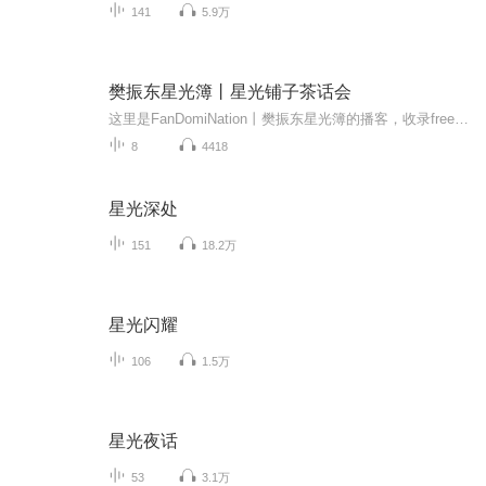
141
5.9万
樊振东星光簿丨星光铺子茶话会
这里是FanDomiNation丨樊振东星光簿的播客，收录free talk等相关内容
8
4418
星光深处
151
18.2万
星光闪耀
106
1.5万
星光夜话
53
3.1万