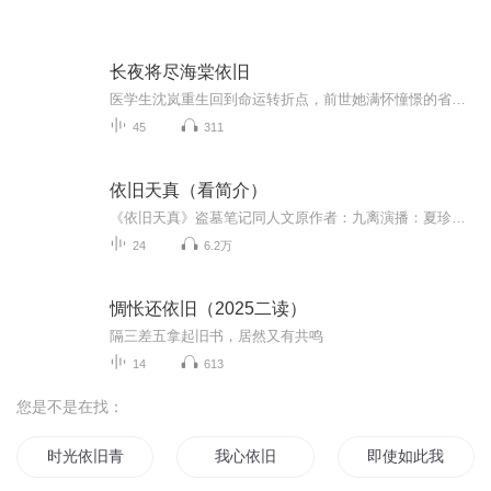
长夜将尽海棠依旧
医学生沈岚重生回到命运转折点，前世她满怀憧憬的省协和医院录用通知被挚爱男友顾景州偷走，只为偿还所谓 “救命之恩”，将名额让给医术平平的陆薇薇，她则被困于家庭三十年，错失毕生梦想。重活一世，沈岚看清谎言与背叛，坚决夺回证件与人生主动权，戳破...
45
311
依旧天真（看简介）
《依旧天真》盗墓笔记同人文原作者：九离演播：夏珍重生文，甜虐都有。（已授权）原作者的话：●看文须知楼主文笔略渣，文风飘忽不定。请见谅 重生瓶x重生邪(这次攻受大概没错吧？)瓶邪一起重生会比较甜吧？...（太太的名改了，不是我读错了。之后会读为九离的。）
24
6.2万
惆怅还依旧（2025二读）
隔三差五拿起旧书，居然又有共鸣
14
613
您是不是在找：
时光依旧青春已不再
我心依旧
即使如此我们依旧