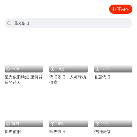
打开APP
星光依旧
3578
1.8万
1279
星光依旧灿烂-唐诗背
依旧依旧，人与绿杨
君莲依旧
后的诗人
俱瘦
5055
1858
1331
韬声依旧
韬声依旧
依旧疑似