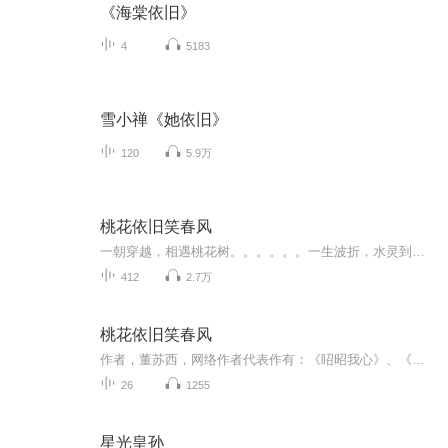
《海棠依旧》
4
5183
雪小禅《她依旧》
120
5.9万
桃花依旧笑春风
一朝穿越，相遇桃花树。。。。。。一生波折，水灵到底是谁？这世上，究竟几个水灵？真相到底是什么？
412
2.7万
桃花依旧笑春风
作者，董苏西，网络作者代表作有：《眧昭我心》、《桃花依旧笑春风》等。书籍简介，我与陆游川成婚三载，我原似为，我会与他恩爱白头，携手共进，没想到他竟与我庶妹有勾结，罢了，脏了的男人丢了就行。萧恒：阿锦，我还干净，你要不要我？
26
1255
星光皇孙