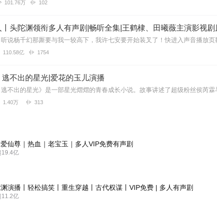
101.76万
102
丨头陀渊领衔多人有声剧|畅听全集|王鹤棣、田曦薇主演影视剧
110.58亿
1754
：逃不出的星光|爱花的玉儿演播
1.40万
313
爱仙尊｜热血｜老宝玉｜多人VIP免费有声剧
9.4亿
渊演播丨轻松搞笑丨重生穿越丨古代权谋丨VIP免费 | 多人有声剧
1.2亿