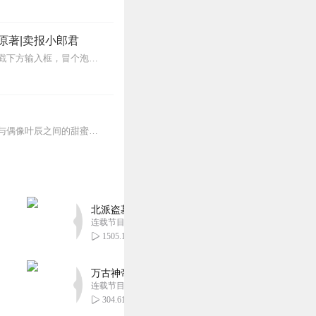
原著|卖报小郎君
【冒泡有奖】听说杨千幻那厮要与我一较高下，我许七安要开始装叉了！快进入声音播放页戳下方输入框，冒个泡偷偷告诉我，我要用哪些诗词才能胜过他？说得好的，有赏！202...
《完美巨星：逃不出的星光》是一部星光熠熠的青春成长小说。故事讲述了超级粉丝侯芮霖与偶像叶辰之间的甜蜜邂逅和心跳追逐。在一个梦幻般的日子里，芮霖的一声呐喊，不仅喊...
北派盗墓笔记丨头陀渊出品丨悬疑灵异丨摸金校尉丨
连载节目超四百集
1505.18万
万古神帝丨玄幻丨热血丨紫襟团队演播丨多人有声
连载节目超二百集
304.61万