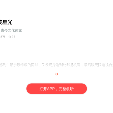
美星光
古今文化传媒
15万
37
港，感到生活步履维艰的同时，又发现身边到处都是机遇，最后以无限电视
。
打
开
A
P
P，完整收听
，前35集为免费试听，购买成功后，即可收听，可下载重复收听。