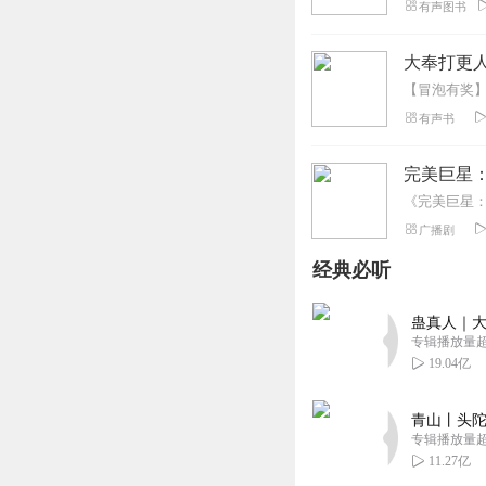
有声图书
大奉打更人
有声书
完美巨星
广播剧
经典必听
蛊真人｜大
专辑播放量超1
19.04亿
青山丨头陀
专辑播放量超1
11.27亿