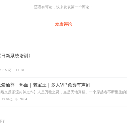
严禁翻录成任何形式，严禁在任何第三方平台传播，违者将追究其法律责
遇到问题，您可通过页面右上方按钮，将页面分享至微信内使用微信支付
还没有评论，快来发表第一个评论！
您有任何问题，可以按以下步骤咨询在线客服：
PP【账号-联系客服】中咨询在线客服；
APP内在线客服，可关注【喜马拉雅APP】公众号，通过下方菜单栏里
发表评论
得联系，也可拨打客服电话：400-838-5616
《日新系统培训》
3.53万
31
爱仙尊｜热血｜老宝玉｜多人VIP免费有声剧
19.04亿
3434
哪了