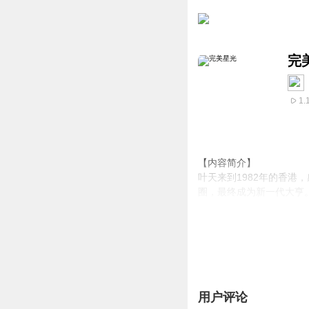
完
1.
【内容简介】
叶天来到1982年的香
圈，最终成为新一代大亨
【作者/主播简介】
作者：五千党
主播：
古今文化传媒
【购买须知】
1、本作品为付费有声书
用户评论