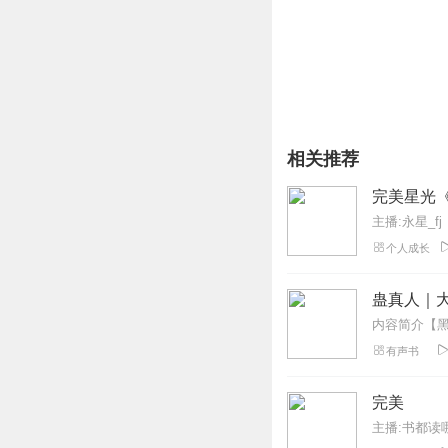
2、版权归原作者所有，
3、如在充值／购买环节
4、在购买过程中，如果
第一步：您可在喜马拉雅A
第二步：如果您无法联系上
线客服；
第三步：如果在线客服都未取
相关推荐
完美星光
主播:永星_fj
个人成长
蛊真人｜大
有声书
完美
主播:书都读