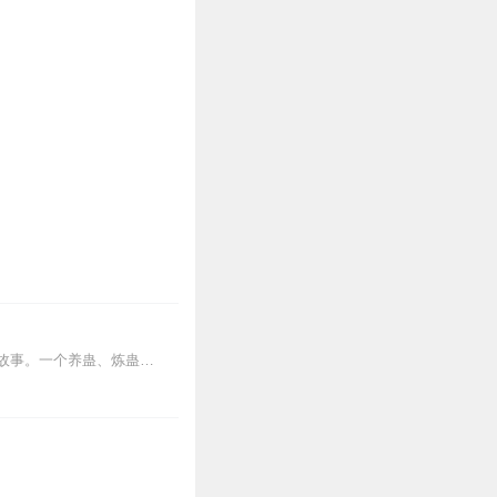
任。
完成购买。
【我的-在线客服】咨询在
内容简介【黑暗文反派流封神之作】人是万物之灵，蛊是天地真精。一个穿越者不断重生的故事。一个养蛊、炼蛊、用蛊的奇特世界。配音组（男角色）老宝玉旁白...