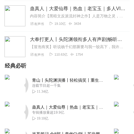
蛊真人｜大爱仙尊｜热血｜老宝玉｜多人VIP免费有声剧
内容简介【黑暗文反派流封神之作】人是万物之灵，蛊是天地真精。一个穿越者不断重生的故事。一个养蛊、炼蛊、用蛊的奇特世界。配音组（男角色）老宝玉旁白...
19.10亿
3434
有声书
大奉打更人丨头陀渊领衔多人有声剧|畅听全集|王鹤棣、田曦薇主演影视剧原著|卖报小郎君
【冒泡有奖】听说杨千幻那厮要与我一较高下，我许七安要开始装叉了！快进入声音播放页戳下方输入框，冒个泡偷偷告诉我，我要用哪些诗词才能胜过他？说得好的，有赏！202...
110.63亿
1754
有声书
经典必听
青山丨头陀渊演播丨轻松搞笑丨重生穿越丨古代权谋丨VIP免费 | 多人有声剧
连载节目超一千集
11.34亿
蛊真人｜大爱仙尊｜热血｜老宝玉｜多人VIP免费有声剧
专辑播放量超19.9亿
19.10亿