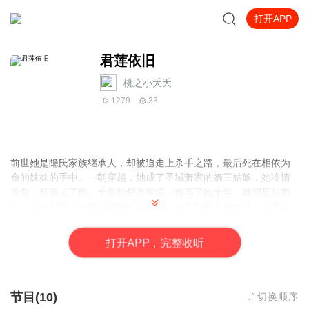
打开APP
君莲依旧
桃之小夭夭
1279
33
前世她是隐氏家族继承人，却被迫走上杀手之路，最后死在相依为
命的妹妹的手中。一朝穿越，她成了圣域萧家的嫡三姑娘，她冷情
冷血，却遇见了他。千年恩怨万年情，他等了她千年，她却忘尽前
尘。再次相遇，他依旧对她情深似海，她却拒他千里之外。几番轮
回，她动了情，却不愿面对，他却依然如影相伴。
打
开
A
P
P，完整收听
节目(10)
切换顺序