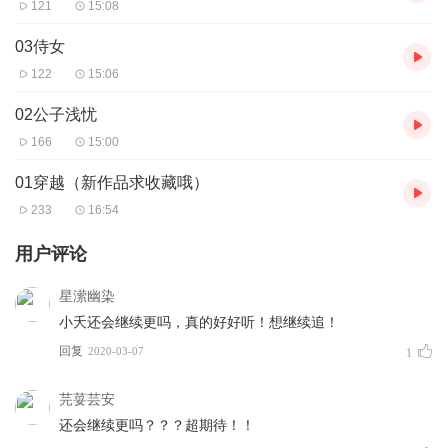
121
15:08
03侍女
122
15:06
02公子浅忧
166
15:00
01穿越（新作品求收藏哦）
233
16:54
用户评论
星潆幽染
小夭还会继续更吗，真的好好听！想继续追！
回复
2020-03-07
1
芫荽芸安
还会继续更吗？？？超期待！！