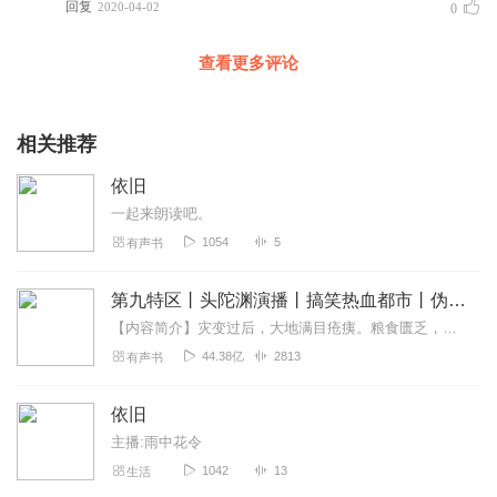
回复
2020-04-02
0
查看更多评论
相关推荐
依旧
一起来朗读吧。
1054
5
有声书
第九特区丨头陀渊演播丨搞笑热血都市丨伪戒丨VIP免费多人有声剧
【内容简介】灾变过后，大地满目疮痍。粮食匮乏，资源紧俏，局势混乱……一位从待规划区杀出来的青年，背对着漫天黄沙，孤身来到九区谋生，却不曾想偶然结识三五好友，一念...
44.38亿
2813
有声书
依旧
主播:雨中花令
1042
13
生活