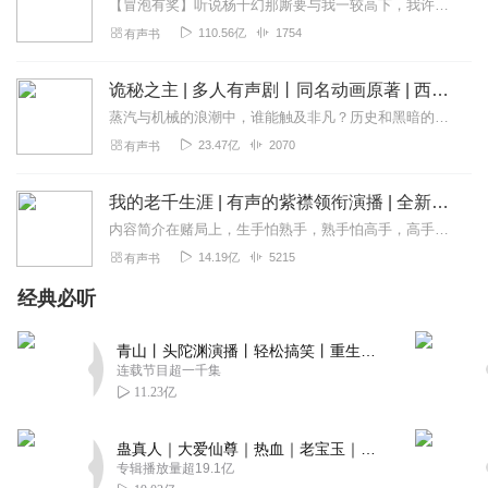
【冒泡有奖】听说杨千幻那厮要与我一较高下，我许七安要开始装叉了！快进入声音播放页戳下方输入框，冒个泡偷偷告诉我，我要用哪些诗词才能胜过他？说得好的，有赏！202...
110.56亿
1754
有声书
诡秘之主 | 多人有声剧丨同名动画原著 | 西幻克苏鲁 | 乌贼作品
蒸汽与机械的浪潮中，谁能触及非凡？历史和黑暗的迷雾里，又是谁在耳语？我从诡秘中醒来，睁眼看见这个世界：枪械，大炮，巨舰，飞空艇，差分机；魔药，占卜，诅咒，倒吊人...
23.47亿
2070
有声书
我的老千生涯 | 有声的紫襟领衔演播 | 全新演绎多人有声剧 | VIP免费
内容简介在赌局上，生手怕熟手，熟手怕高手，高手怕千手，千手怕失手，所谓十赌九骗，唯一不骗你的一次是为钓你的鱼。千中有千局中有局，社会是一个比赌场更复杂的地方。...
14.19亿
5215
有声书
经典必听
青山丨头陀渊演播丨轻松搞笑丨重生穿越丨古代权谋丨VIP免费 | 多人有声剧
连载节目超一千集
11.23亿
蛊真人｜大爱仙尊｜热血｜老宝玉｜多人VIP免费有声剧
专辑播放量超19.1亿