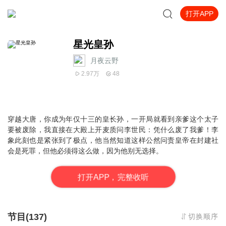
打开APP
星光皇孙
月夜云野
2.97万
48
穿越大唐，你成为年仅十三的皇长孙，一开局就看到亲爹这个太子
要被废除，我直接在大殿上开麦质问李世民：凭什么废了我爹！
李
象此刻也是紧张到了极点，他当然知道这样公然问责皇帝在封建社
会是死罪，但他必须得这么做，因为他别无选择。
打
开
A
P
P，完整收听
节目(137)
切换顺序