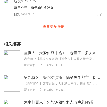
听友402867335
故事不错，虽是ai声音好听
回复
2024-08-16
2
查看更多评论
相关推荐
蛊真人｜大爱仙尊｜热血｜老宝玉｜多人VIP免费有声剧
内容简介【黑暗文反派流封神之作】人是万物之灵，蛊是天地真精。一个穿越者不断重生的故事。一个养蛊、炼蛊、用蛊的奇特世界。配音组（男角色）老宝玉旁白...
19.02亿
3434
有声书
第九特区丨头陀渊演播丨搞笑热血都市丨伪戒丨VIP免费多人有声剧
【内容简介】灾变过后，大地满目疮痍。粮食匮乏，资源紧俏，局势混乱……一位从待规划区杀出来的青年，背对着漫天黄沙，孤身来到九区谋生，却不曾想偶然结识三五好友，一念...
44.32亿
2813
有声书
大奉打更人丨头陀渊领衔多人有声剧|畅听全集|王鹤棣、田曦薇主演影视剧原著|卖报小郎君