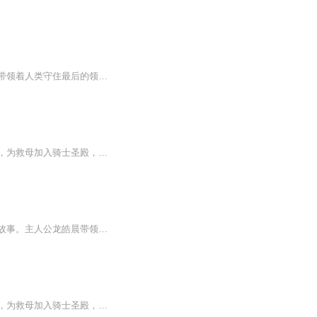
《神印王座》作者唐家三少，类型玄幻。魔族强势，在人类即将灭亡之时，六大圣殿崛起，带领着人类守住最后的领土。一名少年，为救母加人骑士圣殿，奇迹、诡计，不断在他身上上演。在这人类六大圣殿与魔族七十二柱魔神相互倾轧的世界，他能否登上象征着骑士最高荣耀的神印王座？
魔族强势，在人类即将被灭绝之时，六大圣殿崛起，带领着人类守住最后的领土。一名少年，为救母加入骑士圣殿，奇迹、诡计，不断在他身上上演。在这人类六大圣殿与魔族七十二柱魔神相互倾轧的世界，他能否登上象征着骑士最高荣耀的神印王座?
神印王座是唐家三少的著名小说之一，经典之作。讲述了在圣魔大陆圣殿联盟与魔族斗争的故事。主人公龙皓晨带领他的团队伙伴们一路成长，过关斩将，再现热血荣耀。
魔族强势，在人类即将被灭绝之时，六大圣殿崛起，带领着人类守住最后的领土。一名少年，为救母加入骑士圣殿，奇迹、诡计，不断在他身上上演。在这人类六大圣殿与七十二柱魔神相互倾轧的世界，他能否登上象征着骑士最高荣耀的神印王座？