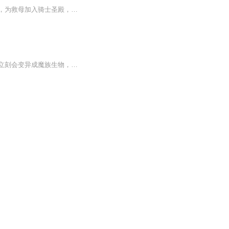
魔族强势，在人类即将被灭绝之时，六大圣殿崛起，带领着人类守住最后的领土。一名少年，为救母加入骑士圣殿，奇迹、诡计，不断在他身上上演。在这人类六大圣殿与魔族七十二柱魔神相互倾轧的世界，他能否登上象征着骑士最高荣誉的神印王座...
简介六千年前，魔神皇枫秀与七十二根魔神柱从天而降，所有生物沾染魔神柱散发的气息，立刻会变异成魔族生物，人类随之进入黑暗年代。随后，人类强者自行组织六大圣殿，阻挡魔族前进的脚步，逐渐形成人魔共存的局面。主角龙皓晨，为救母加入六大圣殿之一的...