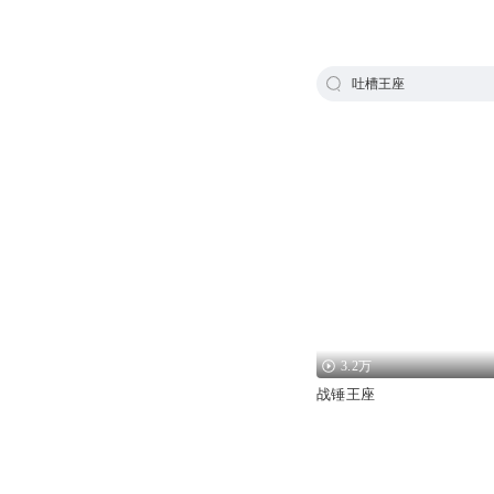
吐槽王座
3.2万
战锤王座