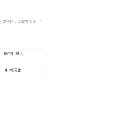
“从前我是被捧在掌心的宠儿，可恶灵踏碎王城那日，我跪满手血才懂——”“这世间，只有刀才能守护，才能有太平！”灵域的王带你以血为刃，杀尽世间恶灵！
我的吐槽无限
吐槽玩家
末世吐槽行
异界吐槽记
吐槽我在穿越的路上