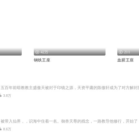
42万
211
钢铁王座
血腥王座
3.8万
8.6万