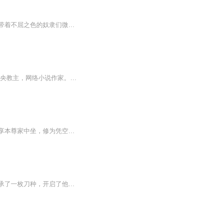
节选：梁启天扎破自己的手指，滴了三滴血液递给梁艳。梁艳接过后转身对着前面那群双眼带着不屈之色的奴隶们微微一笑，嘴里也不知道吐出了一个什么字符，那些奴隶就像中了定身咒一样全部双眼痴呆地看着前方。“哟呵！”梁艳奇怪地叫了一声，整个身体突然变...
【内容简介】平生不修善果偶尔杀人放火重剑横扫天下暴力铸就王座【作者/主播】作者：未央教主，网络小说作家。主播：冬雪享听【购买须知】1、本作品为付费有声书，前70集为免费试听，购买成功后，即可收听，可下载重复收听。2、版权归原作者所有，严禁翻录...
百炼成仙？这都什么年代了还事事亲力亲为，弱爆了啊！本少爷只需要广收灵兽，就可以尽享本尊家中坐，修为凭空来的快意。待我神御万兽，纵横三界的时候，那些嘲笑过我的人，早已在遥远的时空中，零落成泥。可是最终沦为神以后，我开始怀念，人间的生活……
【强烈推荐】末世降临，星系大战，宇宙的争霸旅程开启【内容简介】一次意外，让王建传承了一枚刀种，开启了他生命中一段不一样的旅程。 万年之后的世界，末世降临，星兽的攻击，宇宙的争霸，星系的战争。 平凡的世界，有美女相随，困境的时候，有奇遇相伴。 刀种可分裂子代刀种，每枚刀种可控制一个霜雪巨人，组成星系大阵。 星系的战争即将拉开，和我步入一个不一样的宇宙，体验超爽的星系战争。【作者主播简介】原著：孤城万仞主播：迷茫人读书 喜马拉雅FM人气主播，主要代表作：《雄霸蛮荒》、《药神》【购买须知】1.《冰霜王座》为付费有声书，单集0.2元，前100集免费试听，您也可以点击【立即购买】来购买已更新的全部集数；每天更新1集，敬请关注。2.本有声书为虚拟服务内容，订阅成功后概不退款，请您理解。3.严禁翻录成任何形式，严禁在任何第三方平台传播，违者将追究法律责任。4.如在充值购买环节遇到问题，可以通过页面左上方按钮，分享至微信内使用微信支付完成购买。5.在订阅或付费过程中，如有任何问题可在微信搜索公众号【bestxmly】或搜索【喜马拉雅付费精品】来随时咨询问题，也可以拨打客服电话：0514-82395811，客服小伙伴会为您贴心解答。