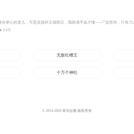
2.6万
记
无敌吐槽王
十万个神吐槽
吐槽之神
一名吐槽役
© 2014-
2026
喜马拉雅 版权所有
系统
吐槽鬼的传说