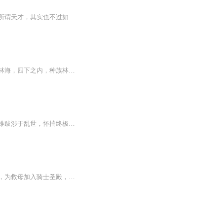
【内容简介】手握神兵，逆天而修，踏上强者巅峰，傲视天下群雄！废柴少年崛起于微末，所谓天才，其实也不过如此。执掌三千天书，衍生天地造化。我是杨泽，为求踏足巅峰，哪怕与天下为敌，又有何惧？【作者/主播简介】作者：白苗，网络小说作家，主要代表作...
【内容简介】蛮荒世界地域辽阔，南起百万大山，北至大漠戈壁，东临汪洋肆意，西归无尽林海，四下之内，种族林立。身临绝顶者，君临天下，一览众山小！青铜王座的传说就此展开！【作者/主播简介】作者：火烈1989，网络小说作家。主播：嬉戏小鲤鱼【购买须知...
这是表里两面的世界，背负赛格莱斯预言的占星术士学徒为寻找世界机器齿轮转动的轨迹艰难跋涉于乱世，怀揣终极梦想的革命者在量子计算机编织的无形之网里左冲右突，当两个人格渐渐靠近，埋藏于量子计算机创世纪核心深处的秘密逐渐被揭示，两个世界，将发生...
魔族强势，在人类即将被灭绝之时，六大圣殿崛起，带领着人类守住最后的领土。一名少年，为救母加入骑士圣殿，奇迹、诡计，不断地在他身上上演。在这人类六大圣殿与魔族七十二柱神魔相互倾扎的世界，他能否登上象征着骑士最高荣耀的神印王座？