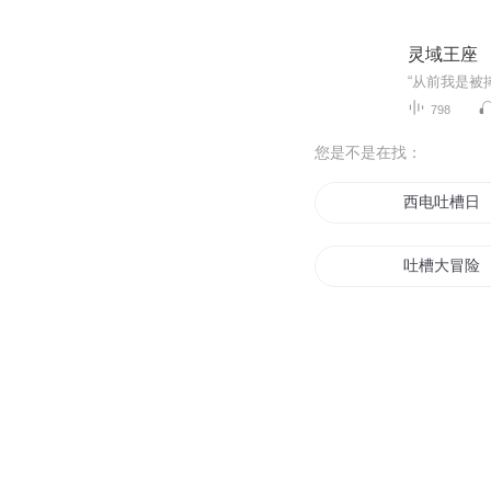
灵域王座
798
您是不是在找：
西电吐槽日
吐槽大冒险
劫帝吐槽记
吐槽能修行
火影之吐槽