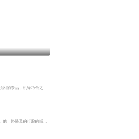
【内容简介】五百年前暗教教主盛傲天被封于印镜之源，天资平庸的陈傲轩成为了对方解封脱困的祭品，机缘巧合之下，他得到吞云神诀，硬斗庞大修真捕杀者组织——烈焰！逃入映月，赶赴四方城，脚踩不可一世的上官二少，吞云噬天，步步危机，且看陈傲轩如何一...
主角从凡界，被带入仙界，，识海中住着一名。御兽天尊的残念，一路教导他修行，开始了，他一路装叉的打脸的崛起之路。