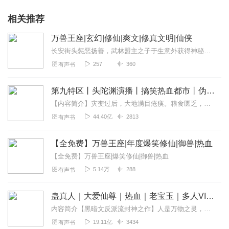
相关推荐
万兽王座|玄幻|修仙|爽文|修真文明|仙侠
长安街头惩恶扬善，武林盟主之子于生意外获得神秘玉佩，却被强行带入残酷的灵界！天级剑道天赋却身负荒级灵根，遭尽嘲讽羞辱。当玉佩解封，神界御兽天尊武天苍的神识苏醒，...
257
360
有声书
第九特区丨头陀渊演播丨搞笑热血都市丨伪戒丨VIP免费多人有声剧
【内容简介】灾变过后，大地满目疮痍。粮食匮乏，资源紧俏，局势混乱……一位从待规划区杀出来的青年，背对着漫天黄沙，孤身来到九区谋生，却不曾想偶然结识三五好友，一念...
44.40亿
2813
有声书
【全免费】万兽王座|年度爆笑修仙|御兽|热血
【全免费】万兽王座|爆笑修仙|御兽|热血
5.14万
288
有声书
蛊真人｜大爱仙尊｜热血｜老宝玉｜多人VIP免费有声剧
内容简介【黑暗文反派流封神之作】人是万物之灵，蛊是天地真精。一个穿越者不断重生的故事。一个养蛊、炼蛊、用蛊的奇特世界。配音组（男角色）老宝玉旁白...
19.11亿
3434
有声书