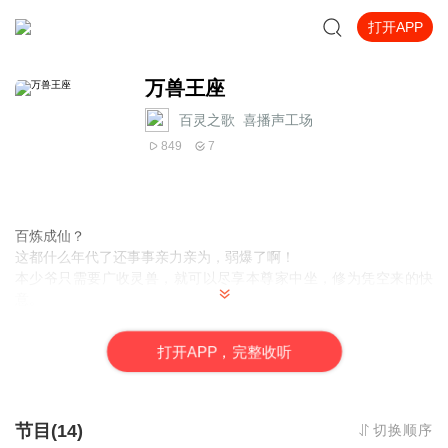
打开APP
万兽王座
百灵之歌_喜播声工场
849
7
百炼成仙？
这都什么年代了还事事亲力亲为，弱爆了啊！
本少爷只需要广收灵兽，就可以尽享本尊家中坐，修为凭空来的快
意。
待我神御万兽，纵横三界的时候，那些嘲笑过我的人，早已在遥远
的时空中，零落成泥。
打
开
A
P
P，完整收听
可是最终沦为神以后，我开始怀念，人间的生活……
节目(14)
切换顺序