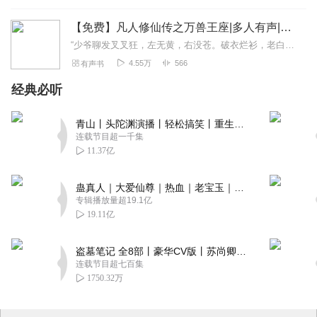
【免费】凡人修仙传之万兽王座|多人有声|搞笑爽文
“少爷聊发叉叉狂，左无黄，右没苍。破衣烂衫，老白伴身旁。爹是盟主儿称霸，谁不服，一耳光。今天打猎没开张，没开张，又何妨？回到家中，宝贝摆...
4.55万
566
有声书
经典必听
青山丨头陀渊演播丨轻松搞笑丨重生穿越丨古代权谋丨VIP免费 | 多人有声剧
连载节目超一千集
11.37亿
蛊真人｜大爱仙尊｜热血｜老宝玉｜多人VIP免费有声剧
专辑播放量超19.1亿
19.11亿
盗墓笔记 全8部丨豪华CV版丨苏尚卿&边江 领衔 多人有声剧丨冠声文化丨南派三叔
连载节目超七百集
1750.32万