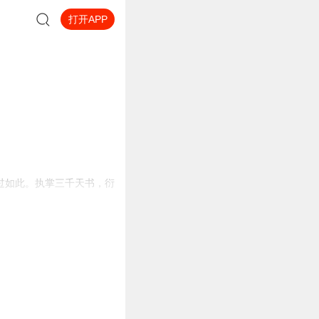
打开APP
过如此。执掌三千天书，衍
大读者喜爱。