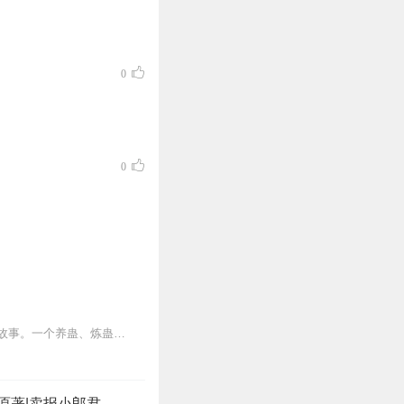
0
0
内容简介【黑暗文反派流封神之作】人是万物之灵，蛊是天地真精。一个穿越者不断重生的故事。一个养蛊、炼蛊、用蛊的奇特世界。配音组（男角色）老宝玉旁白...
原著|卖报小郎君