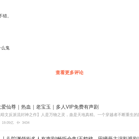
翻录成任...
不错。
什么鬼
查看更多评论
爱仙尊｜热血｜老宝玉｜多人VIP免费有声剧
19.05亿
3434
丨头陀渊领衔多人有声剧|畅听全集|王鹤棣、田曦薇主演影视剧