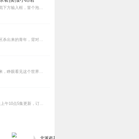
【冒泡有奖】听说杨千幻那厮要与我一较高下，我许七安要开始装叉了！快进入声音播放页戳下方输入框，冒个泡偷偷告诉我，我要用哪些诗词才能胜过他？说得好的，有赏！202...
【内容简介】灾变过后，大地满目疮痍。粮食匮乏，资源紧俏，局势混乱……一位从待规划区杀出来的青年，背对着漫天黄沙，孤身来到九区谋生，却不曾想偶然结识三五好友，一念...
蒸汽与机械的浪潮中，谁能触及非凡？历史和黑暗的迷雾里，又是谁在耳语？我从诡秘中醒来，睁眼看见这个世界：枪械，大炮，巨舰，飞空艇，差分机；魔药，占卜，诅咒，倒吊人...
>>更多好听不套路的燃情有声剧，尽在燃番啦剧场↓年度重磅推荐本专辑为VIP免费专辑每天上午10点5集更新，订阅可以听到最新内容哦！每周抽一个专辑五星优质评论送...
北派盗墓笔记丨头陀渊出品丨悬疑灵异丨摸金校尉丨