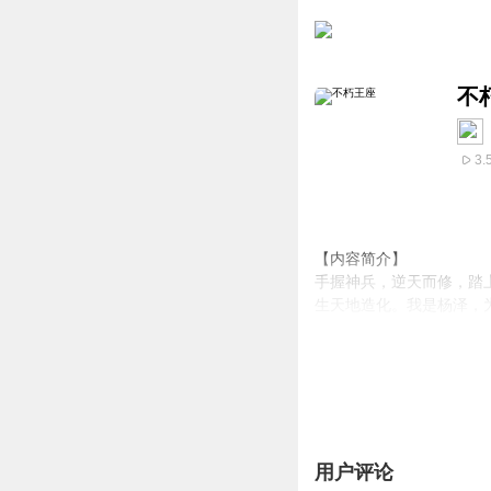
不
3.
【内容简介】
手握神兵，逆天而修，踏
生天地造化。我是杨泽，
【作者/主播简介】
作者：白苗，网络小说作家
主播：大头蘑菇，社科，
【购买须知】
1、本作品为付费有声书
用户评论