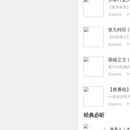
有声书
第九特区
有声书
诡秘之主 
有声书
【燃番啦
有声书
经典必听
蛊真人｜大