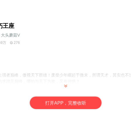
朽王座
大头蘑菇V
59万
276
上强者巅峰，傲视天下群雄！废柴少年崛起于微末，所谓天才，其实也不
为求踏足巅峰，哪怕与天下为敌，又有何惧？
，主要代表作有《[伪网王]天之蓝,海之蓝》，《不朽王座》等，深受广
打
开
A
P
P，完整收听
历史，官场，玄幻，没有什么不可能，录什么都能出神入化。
，前80集为免费试听，购买成功后，即可收听，可下载重复收听。