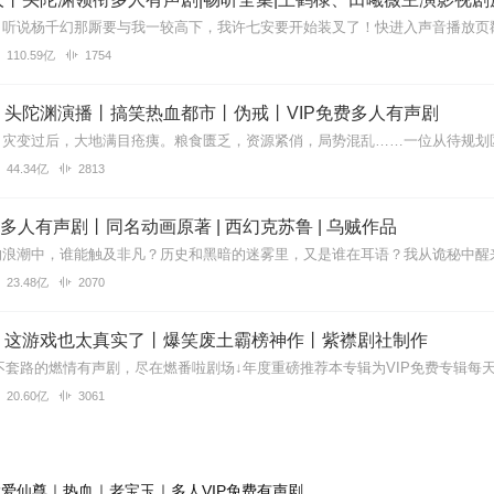
110.59亿
1754
丨头陀渊演播丨搞笑热血都市丨伪戒丨VIP免费多人有声剧
44.34亿
2813
| 多人有声剧丨同名动画原著 | 西幻克苏鲁 | 乌贼作品
23.48亿
2070
】这游戏也太真实了丨爆笑废土霸榜神作丨紫襟剧社制作
20.60亿
3061
爱仙尊｜热血｜老宝玉｜多人VIP免费有声剧