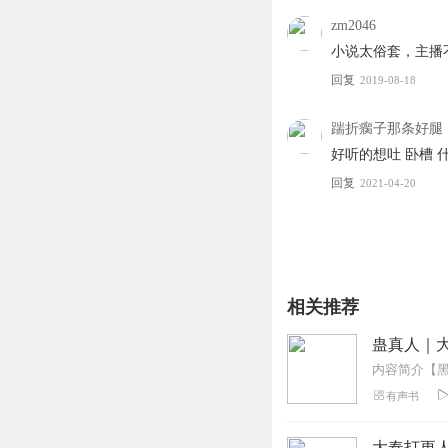
2、版权归原作者所有，严禁
zm2046
小说太俗套，主播
回复
2019-08-18
踹折瘸子那条好腿
好听的想吐 卧槽 
回复
2021-04-20
相关推荐
蛊真人｜大
有声书
大奉打更人