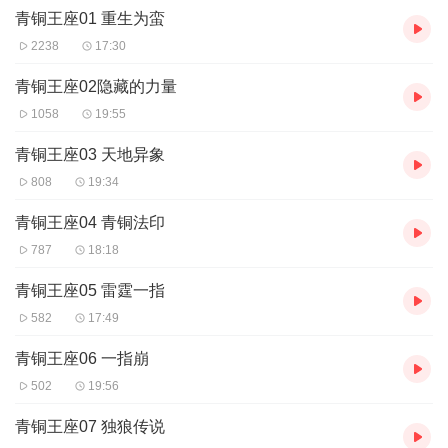
1、本作品为付费有声书，前60集为免费试听，购买成功后，即可收
青铜王座01 重生为蛮
听，可下载重复收听。
2、版权归原作者所有，严禁翻录成任何形式，严禁在任何第三方平
2238
17:30
台传播，违者将追究其法律责任。
3、如在充值／购买环节遇到问题，您可通过页面右上方按钮，将页
青铜王座02隐藏的力量
面分享至微信内使用微信支付完成购买...
1058
19:55
青铜王座03 天地异象
808
19:34
青铜王座04 青铜法印
787
18:18
青铜王座05 雷霆一指
582
17:49
青铜王座06 一指崩
502
19:56
青铜王座07 独狼传说