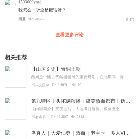
1593609ynrd
我怎么一听全是废话呀？
回复
2021-08-27
0
查看更多评论
相关推荐
【山房文史】青銅王朝
西周是中國古代銅器發展的重要時期，在此期間，青銅冶鑄技術繼續發展，銅器的數量有較大的增長，但其種類卻有一個較明顯的淘汰和更新過程。西周時期有許多鑄工精湛、造型雄...
2.49万
10
人文国学
第九特区丨头陀渊演播丨搞笑热血都市丨伪戒丨VIP免费多人有声剧
【内容简介】灾变过后，大地满目疮痍。粮食匮乏，资源紧俏，局势混乱……一位从待规划区杀出来的青年，背对着漫天黄沙，孤身来到九区谋生，却不曾想偶然结识三五好友，一念...
44.38亿
2813
有声书
蛊真人｜大爱仙尊｜热血｜老宝玉｜多人VIP免费有声剧