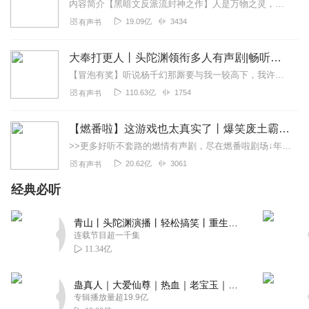
内容简介【黑暗文反派流封神之作】人是万物之灵，蛊是天地真精。一个穿越者不断重生的故事。一个养蛊、炼蛊、用蛊的奇特世界。配音组（男角色）老宝玉旁白...
19.09亿
3434
有声书
大奉打更人丨头陀渊领衔多人有声剧|畅听全集|王鹤棣、田曦薇主演影视剧原著|卖报小郎君
【冒泡有奖】听说杨千幻那厮要与我一较高下，我许七安要开始装叉了！快进入声音播放页戳下方输入框，冒个泡偷偷告诉我，我要用哪些诗词才能胜过他？说得好的，有赏！202...
110.63亿
1754
有声书
【燃番啦】这游戏也太真实了丨爆笑废土霸榜神作丨紫襟剧社制作
>>更多好听不套路的燃情有声剧，尽在燃番啦剧场↓年度重磅推荐本专辑为VIP免费专辑每天上午10点5集更新，订阅可以听到最新内容哦！每周抽一个专辑五星优质评论送...
20.62亿
3061
有声书
经典必听
青山丨头陀渊演播丨轻松搞笑丨重生穿越丨古代权谋丨VIP免费 | 多人有声剧
连载节目超一千集
11.34亿
蛊真人｜大爱仙尊｜热血｜老宝玉｜多人VIP免费有声剧
专辑播放量超19.9亿