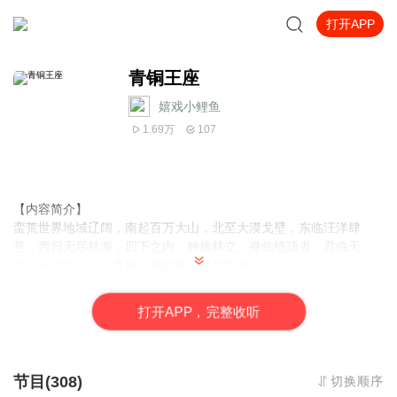
打开APP
青铜王座
嬉戏小鲤鱼
1.69万
107
【内容简介】
蛮荒世界地域辽阔，南起百万大山，北至大漠戈壁，东临汪洋肆
意，西归无尽林海，四下之内，种族林立。身临绝顶者，君临天
下，一览众山小！青铜王座的传说就此展开！
【作者/主播简介】
打
开
A
P
P，完整收听
作者：火烈1989，网络小说作家。
主播：嬉戏小鲤鱼
【购买须知】
节目(308)
切换顺序