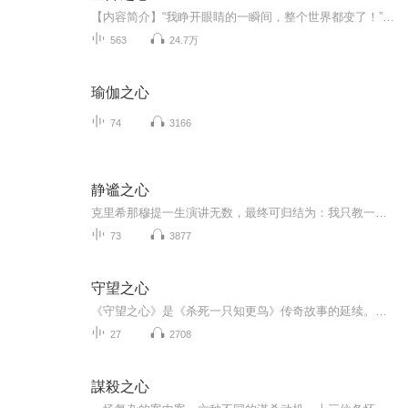
【内容简介】“我睁开眼睛的一瞬间，整个世界都变了！”【作者/主播简介】作者：七分惆怅，网络小说作家。主播：Hi_戒烟【购买须知】1、本作品为付费有声书，前146集为免费试听，购买成功后，即可收听，可下载重复收听。2、版权归原作者所有，严禁翻录成任...
563
24.7万
瑜伽之心
74
3166
静谧之心
克里希那穆提一生演讲无数，最终可归结为：我只教一件事，那就是观察你自己，深入探索你自己，然后加以超越。
73
3877
守望之心
《守望之心》是《杀死一只知更鸟》传奇故事的延续。是震撼整个西方世界的成长故事，是震聋发聩的教育命题。本书描写的是二十六岁的琼.露易丝.芬奇从纽约回到家乡梅科姆看望病重的父亲，发现已与故乡格格不入，而父亲与她青梅竹马的恋人的行为又给她无比沉重的打击………。
27
2708
謀殺之心