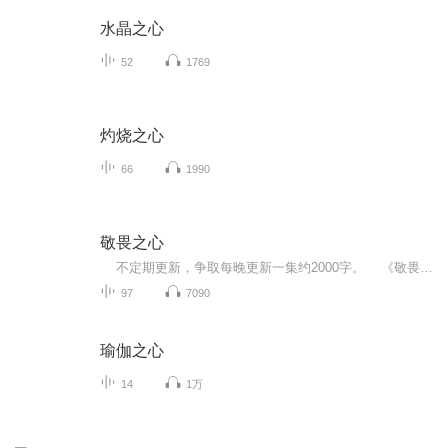
水晶之心
52
1769
灼烧之心
66
1990
敬畏之心
不定期更新，争取每晚更新一集约2000字。 《敬畏之心》由太尉为皇帝解梦“海干龙现身,月落有星星,花谢果团圆,山崩得太平。皇帝万万年……”开始，到大皇子思达平定降世的拥有百万竹人竹马的三个反王，思达回忆过去的心路历程。 从皇帝的“上天入地”世纪工程，到思达少年英雄妙笔生花，千里突袭突厥等成长过程，邂逅绝世独立的大夏公主，率军与吐蕃大军决战镇远，在遇仙镇恰逢洛神重现，在繁花星空下，路见不平暴打当地贪官，遇一神秘老者，遇船上奇遇，智惩奸商，遭遇险境最终化险为夷...
97
7090
瑜伽之心
14
1万