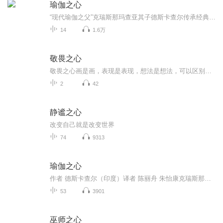
瑜伽之心
“现代瑜伽之父”克瑞斯那玛查亚其子德斯卡查尔传承经典之作。阅读《瑜伽之心》是一辈子的任务，每读一次，你都会获得一次新的体悟。这是第一本将一套活生生的呼吸艺术的步骤及系统阐述清楚的瑜伽实践书籍，完整传承了古老瑜伽的精髓与《瑜伽经》的经典要义。
14
1.6万
敬畏之心
敬畏之心画是画，表现是表现，想法是想法，可以区别于形式也可以融为一体的表达。文化艺术思想的结合阐述，有了精神层面的高度概括与反映，当然也就有了艺术性的体现。画，只是一个层面现象，可以表面化去观赏理解，如果仅仅是塑造形体方面，缺乏内涵或是...
2
42
静谧之心
改变自己就是改变世界
74
9313
瑜伽之心
作者 德斯卡查尔（印度）译者 陈丽舟 朱怡康克瑞斯那玛查亚是现代最伟大的瑜伽大师之一，被称为“印度现代瑜伽之父”。本书作者德斯卡查尔为克瑞斯那玛查亚的四大门徒之一，也是他的亲生之子。本书是首本将一套活生生的呼吸艺术的步骤及系统阐述清楚的瑜伽...
53
3901
巫师之心