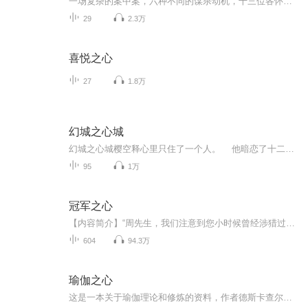
一场复杂的案中案，六种不同的谋杀动机，十三位各怀鬼胎的嫌疑人……这一次，连名侦探都失手了！--------------------------------精神诊所的地下室内，诊所主管被凿穿心脏而死，尸体抱着一尊病人雕刻的诡异木雕！名侦探达格利什迅速奔赴现场，却发现诊所几乎完全密封，凶手很可能就在诊所内部！妄图取代主管的秘书、曾被主管识破婚外情的医生、主管的遗产继承人表妹……似乎所有人都有充足的动机，却谁也不像是残忍的凶手。随着调查的深入，达格利什发现，这桩案件背后，还隐藏着另一桩案件的影子……--------------------------------一场复杂的案中案，六种不同的谋杀动机，十三位各怀鬼胎的嫌疑人。究竟是怎样的动机，让人堕落为冷酷的凶手？
29
2.3万
喜悦之心
27
1.8万
幻城之心城
幻城之心城樱空释心里只住了一个人。 他暗恋了十二年的人。卡索。 从五岁来到这个家的时候，他便对这个给他安全感的哥哥一见钟情，从此无法自拔。 我所能想到的未来，是我变得足够强大。护你一生安康。 此文为幻城现代架空同人...
95
1万
冠军之心
【内容简介】“周先生，我们注意到您小时候曾经涉猎过篮球、乒乓球、羽毛球、围棋、跳棋、五子棋、中国象棋、国际象棋、书法绘画、吉他音乐……等多方面的领域，那这是否意味着就算您当初不选择足球做您的职业，您在其他领域也一样可以取得如今的成功？”...
604
94.3万
瑜伽之心
这是一本关于瑜伽理论和修炼的资料，作者德斯卡查尔（印），其父克瑞斯那玛查亚被称为【现代瑜伽之父】。不论师承世界知名瑜伽大师帕塔比（Pattabhi Jois)的阿斯汤加瑜伽（Ashtanga Yoga)、艾扬格（B.K.S.Iyengar)的正位法、英蒂拉·德菲的经典体位，或维...