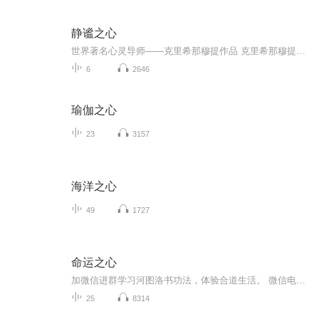
静谧之心
世界著名心灵导师——克里希那穆提作品 克里希那穆提说道，真正的变革，唯有依靠那些发现了爱和“看”之真谛的人们才能实现。 《静谧之心》由克里希那穆提两部颇具知名度和影响力的作品《心灵的革命是唯一的出路》和《改变是我们的当务之急》组成，它为我们指明了建立新秩序的必由之路——摒除内心的嫉妒与邪恶，放弃所有已知的事物。因为只有那样，我们才能进入纯真的状态，从而“让呈现于眼前的永远都是全新之物”。相比之下，传统的改革者只是对旧有之物修修补补。 一旦进入冥想，自我和世界之间的界限便消融了，从此，生命就会焕发意义，“天地之美方得恒存”。透过作品，克里希那穆提只向我们强调一点：“自我消失之时，就是真爱登场之际。”他声称：“在无我的状态下观察世界，堪称人类最伟大的一项行为技巧。”借助字里行间的睿智之语，克里希那穆提让我们睁开双眸，打开心扉，探寻实相。
6
2646
瑜伽之心
23
3157
海洋之心
49
1727
命运之心
加微信进群学习河图洛书功法，体验合道生活。 微信电话同号 15308318457
25
8314