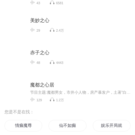
43
6581
美妙之心
29
2.4万
赤子之心
48
4443
魔都之心居
节目主题:魔都男女，市井小人物，房产暴发户，土著“白骨精”，异地漂泊者，围绕房子的喜怒哀乐，爱恨情仇，甚至生离死别…主播是谁:花声将适合谁听:男女老幼主播的话:边看边读，精彩与您分享。一口塑料散装“沪普”，斗胆演绎百样人生…博您一笑罢了
129
1.2万
您是不是在找：
情癫魔尊
仙不如癫
娱乐开局就癫狂