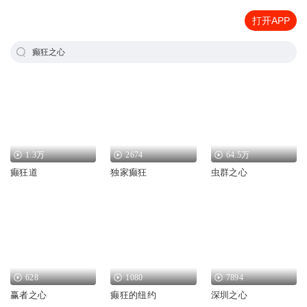
打开APP
癫狂之心
1.3万
2674
64.5万
癫狂道
独家癫狂
虫群之心
628
1080
7894
赢者之心
癫狂的纽约
深圳之心