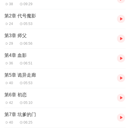
38
09:29
第2章 代号魔影
24
05:53
第3章 师父
29
06:56
第4章 血影
36
06:51
第5章 诡异走廊
40
05:53
第6章 初恋
42
05:10
第7章 坑爹的门
40
06:25