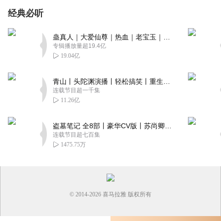
经典必听
蛊真人｜大爱仙尊｜热血｜老宝玉｜多人VIP免费有声剧
专辑播放量超19.4亿
19.04亿
青山丨头陀渊演播丨轻松搞笑丨重生穿越丨古代权谋丨VIP免费 | 多人有声剧
连载节目超一千集
11.26亿
盗墓笔记 全8部丨豪华CV版丨苏尚卿&边江 领衔 多人有声剧丨冠声文化丨南派三叔
连载节目超七百集
1475.75万
© 2014-
2026
喜马拉雅 版权所有