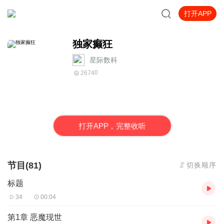
打开APP
独家癫狂
星际数科
0
2674
打
开
A
P
P，完整收听
节目(81)
切换顺序
标题
34
00:04
第1章 恶魔现世