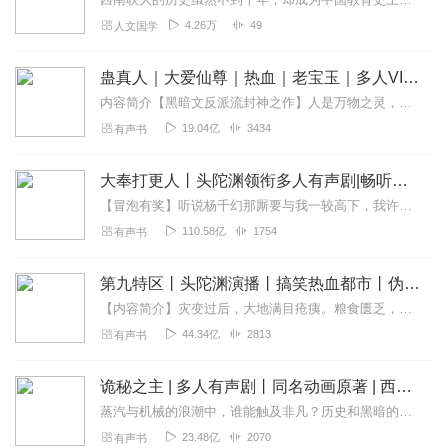
4.26万
49
人文国学
蛊真人｜大爱仙尊｜热血｜老宝玉｜多人VIP免费有声剧
内容简介【黑暗文反派流封神之作】人是万物之灵，蛊是天地真精。一个穿越者不断重生的故事。一个养蛊、炼蛊、用蛊的奇特世界。配音组（男角色）老宝玉旁白...
19.04亿
3434
有声书
大奉打更人丨头陀渊领衔多人有声剧|畅听全集|王鹤棣、田曦薇主演影视剧原著|卖报小郎君
【冒泡有奖】听说杨千幻那厮要与我一较高下，我许七安要开始装叉了！快进入声音播放页戳下方输入框，冒个泡偷偷告诉我，我要用哪些诗词才能胜过他？说得好的，有赏！202...
110.58亿
1754
有声书
第九特区丨头陀渊演播丨搞笑热血都市丨伪戒丨VIP免费多人有声剧
【内容简介】灾变过后，大地满目疮痍。粮食匮乏，资源紧俏，局势混乱……一位从待规划区杀出来的青年，背对着漫天黄沙，孤身来到九区谋生，却不曾想偶然结识三五好友，一念...
44.34亿
2813
有声书
诡秘之主 | 多人有声剧丨同名动画原著 | 西幻克苏鲁 | 乌贼作品
蒸汽与机械的浪潮中，谁能触及非凡？历史和黑暗的迷雾里，又是谁在耳语？我从诡秘中醒来，睁眼看见这个世界：枪械，大炮，巨舰，飞空艇，差分机；魔药，占卜，诅咒，倒吊人...
23.48亿
2070
有声书