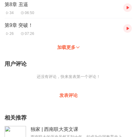
第8章 丑逼
34
06:50
第9章 突破！
26
07:26
加载更多
用户评论
还没有评论，快来发表第一个评论！
发表评论
相关推荐
独家 | 西南联大英文课
西南联大的历史虽然不到十年，却成为中国教育史上的一座丰碑，堪称世界教育史上的奇迹。在那样一种战火纷飞、艰苦卓绝的条件下，她在不同的学科中培养了大批未来的国家栋梁...